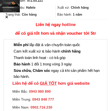
Mã sản phẩm:
972.05.221
là:
tại
12.100₫.
là:
Thương hiệu:
Hafele
Xuất xứ:
Chính hãng
9.000₫.
Trạng thái:
Còn hàng
Bảo hành:
1 năm
✕
Liên hệ ngay
hotline
để có giá tốt hơn và nhận voucher tới 5tr
Miễn phí
lắp đặt & vận chuyển toàn quốc
Cam kết xuất xứ & bảo hành
chính hãng
Thanh toán linh hoạt - có trả góp
Bảo hành
1 đổi 1 trong vòng 3 ngày
Sửa chữa, Chăm sóc
ngay cả khi sản phẩm hết hạn
bảo hành.
Liên hệ để có
GIÁ TỐT
hơn giá website
Miền Bắc:
0943 980 890
Miền Trung:
0943 848 777
Miền Nam:
0902.716.230