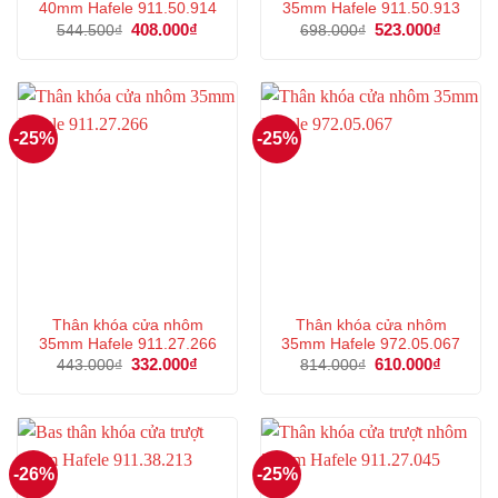
40mm Hafele 911.50.914
35mm Hafele 911.50.913
Giá
408.000
₫
Giá
Giá
523.000
₫
Giá
544.500
₫
698.000
₫
gốc
hiện
gốc
hiện
là:
tại
là:
tại
544.500₫.
là:
698.000₫.
là:
408.000₫.
523.000
-25%
-25%
Thân khóa cửa nhôm
Thân khóa cửa nhôm
35mm Hafele 911.27.266
35mm Hafele 972.05.067
Giá
332.000
₫
Giá
Giá
610.000
₫
Giá
443.000
₫
814.000
₫
gốc
hiện
gốc
hiện
là:
tại
là:
tại
443.000₫.
là:
814.000₫.
là:
332.000₫.
610.000
-26%
-25%