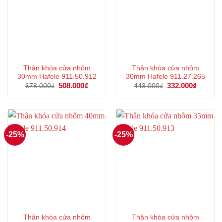
Thân khóa cửa nhôm
Thân khóa cửa nhôm
30mm Hafele 911.50.912
30mm Hafele 911.27.265
Giá
508.000
₫
Giá
Giá
332.000
₫
Giá
678.000
₫
443.000
₫
gốc
hiện
gốc
hiện
là:
tại
là:
tại
678.000₫.
là:
443.000₫.
là:
508.000₫.
332.000
-25%
-25%
Thân khóa cửa nhôm
Thân khóa cửa nhôm