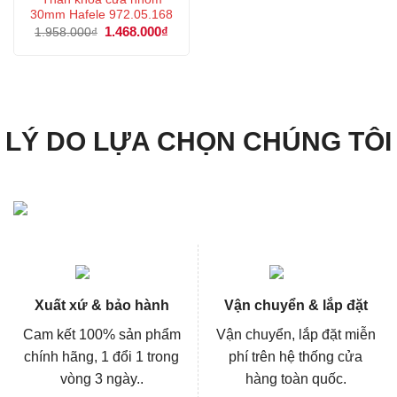
30mm Hafele 972.05.168
Giá
1.468.000
₫
Giá
1.958.000
₫
gốc
hiện
là:
tại
1.958.000₫.
là:
1.468.000₫.
LÝ DO LỰA CHỌN CHÚNG TÔI
Xuất xứ & bảo hành
Vận chuyển & lắp đặt
Cam kết 100% sản phẩm
Vận chuyển, lắp đặt miễn
chính hãng, 1 đổi 1 trong
phí trên hệ thống cửa
vòng 3 ngày..
hàng toàn quốc.