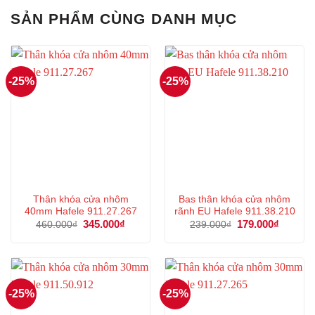
SẢN PHẨM CÙNG DANH MỤC
-25%
-25%
Thân khóa cửa nhôm
Bas thân khóa cửa nhôm
40mm Hafele 911.27.267
rãnh EU Hafele 911.38.210
Giá
345.000
₫
Giá
Giá
179.000
₫
Giá
460.000
₫
239.000
₫
gốc
hiện
gốc
hiện
là:
tại
là:
tại
460.000₫.
là:
239.000₫.
là:
345.000₫.
179.000
-25%
-25%