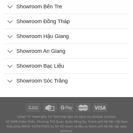
Showroom Bến Tre
Showroom Đồng Tháp
Showroom Hậu Giang
Showroom An Giang
Showroom Bạc Liêu
Showroom Sóc Trăng
CÔNG TY TNHH ĐẦU TƯ THƯƠNG MẠI VÀ DỊCH VỤ HOÀNG CƯƠNG
Số 398B Khâm Thiên, Phường Thổ Quan, Quận Đống Đa, Thành phố Hà Nội, Việt Nam
Giấy phép ĐKKD: 0105475353 do Sở Kế hoạch và Đầu tư thành phố Hà Nội cấp ngày
8/9/2011