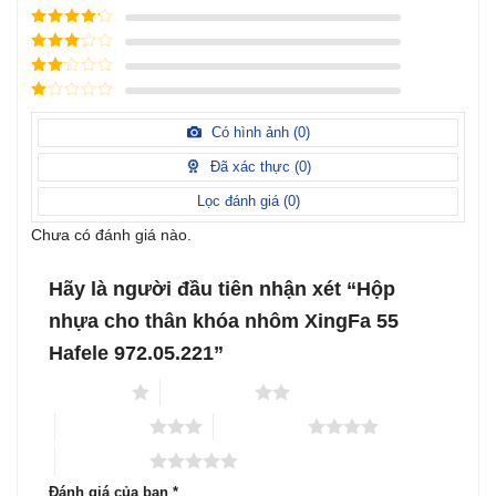
Được xếp
hạng
5
5
Được xếp
sao
hạng
4
5
Được
sao
xếp
Được
hạng
3
xếp
5 sao
Được
hạng
xếp
Có hình ảnh (
0
)
2
5
hạng
sao
1
Đã xác thực (
0
)
5
sao
Lọc đánh giá (
0
)
Chưa có đánh giá nào.
Hãy là người đầu tiên nhận xét “Hộp
nhựa cho thân khóa nhôm XingFa 55
Hafele 972.05.221”
1 trên 5 sao
2 trên 5 sao
3 trên 5 sao
4 trên 5 sao
5 trên 5 sao
Đánh giá của bạn
*