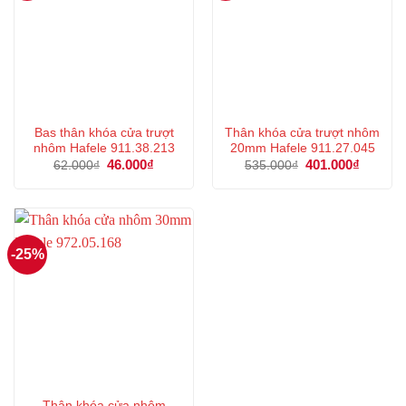
Bas thân khóa cửa trượt
Thân khóa cửa trượt nhôm
nhôm Hafele 911.38.213
20mm Hafele 911.27.045
Giá
46.000
₫
Giá
Giá
401.000
₫
Giá
62.000
₫
535.000
₫
gốc
hiện
gốc
hiện
là:
tại
là:
tại
62.000₫.
là:
535.000₫.
là:
46.000₫.
401.000
-25%
Thân khóa cửa nhôm