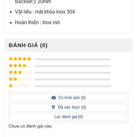
Backset ): 20mm
Vật liệu : mặt khóa Inox 304
Hoàn thiện : Inox mờ
ĐÁNH GIÁ (0)
Được xếp
hạng
5
5
Được xếp
sao
hạng
4
5
Được
sao
xếp
Được
hạng
3
xếp
5 sao
Được
hạng
xếp
Có hình ảnh (
0
)
2
5
hạng
sao
1
Đã xác thực (
0
)
5
sao
Lọc đánh giá (
0
)
Chưa có đánh giá nào.