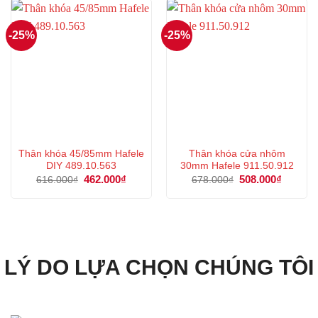
1.468.000₫.
368.000
-25%
-25%
Thân khóa 45/85mm Hafele
Thân khóa cửa nhôm
DIY 489.10.563
30mm Hafele 911.50.912
Giá
462.000
₫
Giá
Giá
508.000
₫
Giá
616.000
₫
678.000
₫
gốc
hiện
gốc
hiện
là:
tại
là:
tại
616.000₫.
là:
678.000₫.
là:
462.000₫.
508.000
LÝ DO LỰA CHỌN CHÚNG TÔI