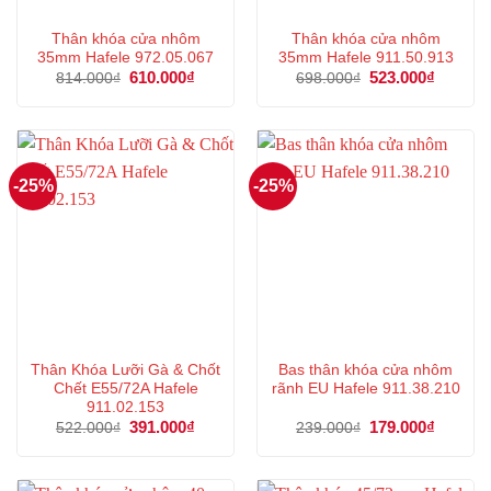
Thân khóa cửa nhôm
Thân khóa cửa nhôm
35mm Hafele 972.05.067
35mm Hafele 911.50.913
Giá
610.000
₫
Giá
Giá
523.000
₫
Giá
814.000
₫
698.000
₫
gốc
hiện
gốc
hiện
là:
tại
là:
tại
814.000₫.
là:
698.000₫.
là:
610.000₫.
523.000
-25%
-25%
Thân Khóa Lưỡi Gà & Chốt
Bas thân khóa cửa nhôm
Chết E55/72A Hafele
rãnh EU Hafele 911.38.210
911.02.153
Giá
391.000
₫
Giá
Giá
179.000
₫
Giá
522.000
₫
239.000
₫
gốc
hiện
gốc
hiện
là:
tại
là:
tại
522.000₫.
là:
239.000₫.
là:
391.000₫.
179.000