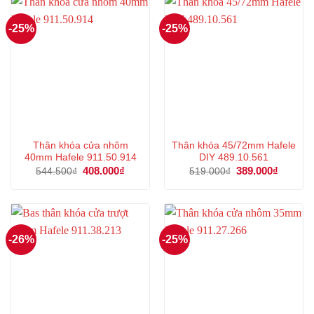
-25%
-25%
Thân khóa cửa nhôm
Thân khóa 45/72mm Hafele
40mm Hafele 911.50.914
DIY 489.10.561
Giá
408.000
₫
Giá
Giá
389.000
₫
Giá
544.500
₫
519.000
₫
gốc
hiện
gốc
hiện
là:
tại
là:
tại
544.500₫.
là:
519.000₫.
là:
408.000₫.
389.000
-26%
-25%