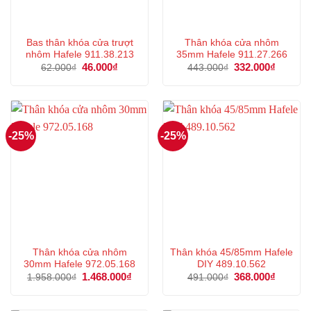
Bas thân khóa cửa trượt
Thân khóa cửa nhôm
nhôm Hafele 911.38.213
35mm Hafele 911.27.266
Giá
46.000
₫
Giá
Giá
332.000
₫
Giá
62.000
₫
443.000
₫
gốc
hiện
gốc
hiện
là:
tại
là:
tại
62.000₫.
là:
443.000₫.
là:
46.000₫.
332.000
-25%
-25%
Thân khóa cửa nhôm
Thân khóa 45/85mm Hafele
30mm Hafele 972.05.168
DIY 489.10.562
Giá
1.468.000
₫
Giá
Giá
368.000
₫
Giá
1.958.000
₫
491.000
₫
gốc
hiện
gốc
hiện
là:
tại
là:
tại
1.958.000₫.
là:
491.000₫.
là: