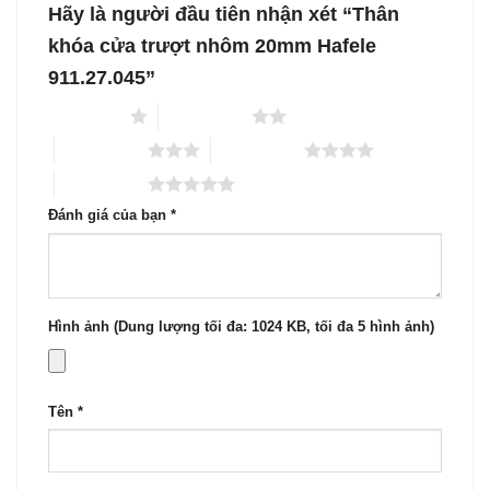
Hãy là người đầu tiên nhận xét “Thân
khóa cửa trượt nhôm 20mm Hafele
911.27.045”
1 trên 5 sao
2 trên 5 sao
3 trên 5 sao
4 trên 5 sao
5 trên 5 sao
Đánh giá của bạn
*
Hình ảnh (Dung lượng tối đa: 1024 KB, tối đa 5 hình ảnh)
Tên
*