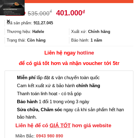
Giá
Giá
401.000
₫
₫
535.000
gốc
hiện
✕
Mã sản phẩm:
911.27.045
là:
tại
535.000₫.
là:
Thương hiệu:
Hafele
Xuất xứ:
Chính hãng
401.000₫.
Trạng thái:
Còn hàng
Bảo hành:
1 năm
Liên hệ ngay
hotline
để có giá tốt hơn và nhận voucher tới 5tr
Miễn phí
lắp đặt & vận chuyển toàn quốc
Cam kết xuất xứ & bảo hành
chính hãng
Thanh toán linh hoạt - có trả góp
Bảo hành
1 đổi 1 trong vòng 3 ngày
Sửa chữa, Chăm sóc
ngay cả khi sản phẩm hết hạn
bảo hành.
Liên hệ để có
GIÁ TỐT
hơn giá website
Miền Bắc:
0943 980 890