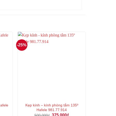
-25%
Hafele
Kẹp kính – kính phòng tắm 135º
Hafele 981.77.914
á
Giá
Giá
375.000
₫
500.000
₫