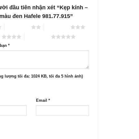
ời đầu tiên nhận xét “Kẹp kính –
º màu đen Hafele 981.77.915”
2 trên 5 sao
3 trên 5 sao
o
5 trên 5 sao
 bạn
*
g lượng tối đa: 1024 KB, tối đa 5 hình ảnh)
Email
*