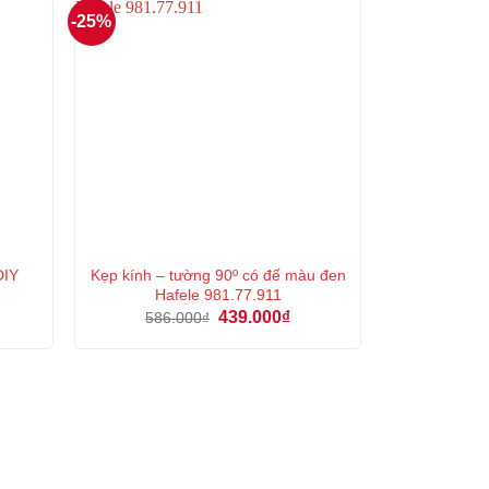
-25%
DIY
Kẹp kính – tường 90º có đế màu đen
Hafele 981.77.911
á
Giá
Giá
439.000
₫
586.000
₫
ện
gốc
hiện
là:
tại
586.000₫.
là:
1.000₫.
439.000₫.