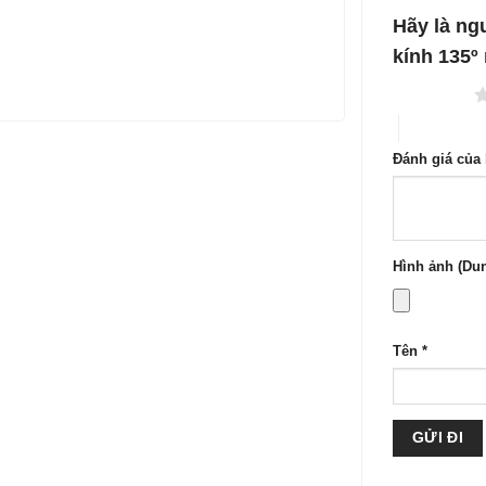
1
5
Hãy là ngư
sao
kính 135
1 trên 5 sao
4 trên 5 sa
Đánh giá của
Hình ảnh (Dun
Tên
*