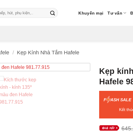
Khuyến mại
Tư vấn
Đ
afele
/
Kẹp Kính Nhà Tắm Hafele
Kẹp kín
Hafele 9
F
ASH SALE
Kết thú
645