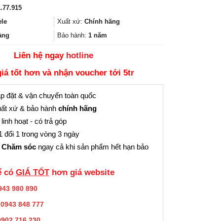
gốc
hiện
.77.915
là:
tại
645.000₫.
là:
ele
Xuất xứ:
Chính hãng
483.000₫.
àng
Bảo hành:
1 năm
Liên hệ ngay
hotline
giá tốt hơn và nhận voucher tới 5tr
p đặt & vận chuyển toàn quốc
ất xứ & bảo hành
chính hãng
linh hoạt - có trả góp
 đổi 1 trong vòng 3 ngày
 Chăm sóc
ngay cả khi sản phẩm hết hạn bảo
̉ có
GIÁ TỐT
hơn giá website
943 980 890
:
0943 848 777
0902.716.230