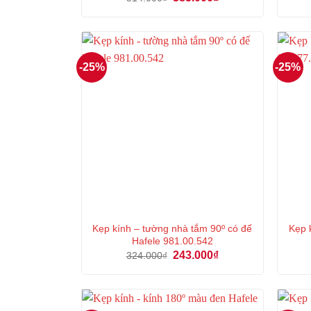
gốc
hiện
là:
tại
514.000₫.
là:
385.000₫.
-25%
-25%
Kẹp kính – tường nhà tắm 90º có đế
Kẹp 
Hafele 981.00.542
Giá
Giá
243.000
₫
324.000
₫
gốc
hiện
là:
tại
324.000₫.
là:
243.000₫.