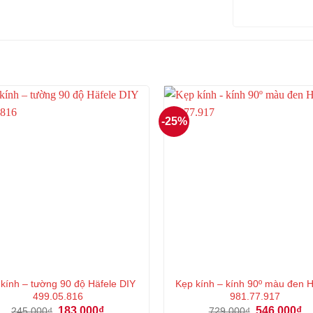
-25%
 kính – tường 90 độ Häfele DIY
Kẹp kính – kính 90º màu đen 
499.05.816
981.77.917
Giá
Giá
Giá
Gi
183.000
₫
546.000
₫
245.000
₫
729.000
₫