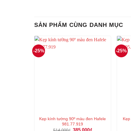
SẢN PHẨM CÙNG DANH MỤC
-25%
-25%
Kẹp kính tường 90º màu đen Hafele
Kẹp
981.77.919
Giá
Giá
385.000
₫
514.000
₫