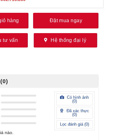
giỏ hàng
Đặt mua ngay
 tư vấn
Hệ thống đại lý
(0)
Có hình ảnh
(
0
)
Đã xác thực
(
0
)
Lọc đánh giá (
0
)
iá nào.