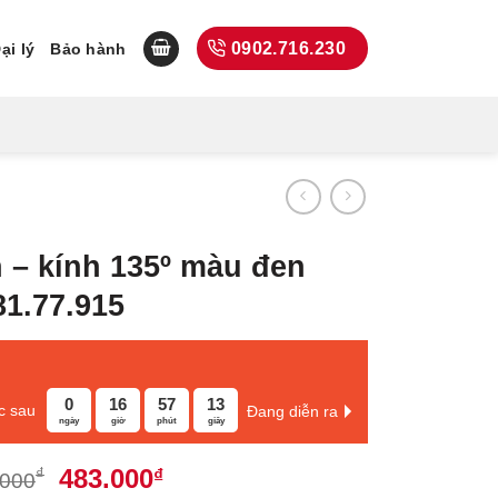
0902.716.230
ại lý
Bảo hành
h – kính 135º màu đen
81.77.915
0
16
57
12
c sau
Đang diễn ra
ngày
giờ
phút
giây
Giá
Giá
483.000
₫
₫
.000