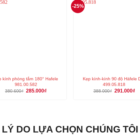
-25%
p kính phòng tắm 180° Hafele
Kẹp kính-kính 90 độ Häfele 
981.00.582
499.05.818
Giá
Giá
Giá
Gi
285.000
₫
291.000
₫
380.600
₫
388.000
₫
gốc
hiện
gốc
hi
là:
tại
là:
tại
380.600₫.
là:
388.000₫.
là:
285.000₫.
29
LÝ DO LỰA CHỌN CHÚNG TÔI