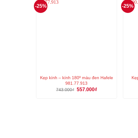
-25%
-25%
Kẹp kính – kính 180º màu đen Hafele
Kẹ
981.77.913
Giá
Giá
557.000
₫
743.000
₫
gốc
hiện
là:
tại
743.000₫.
là:
557.000₫.