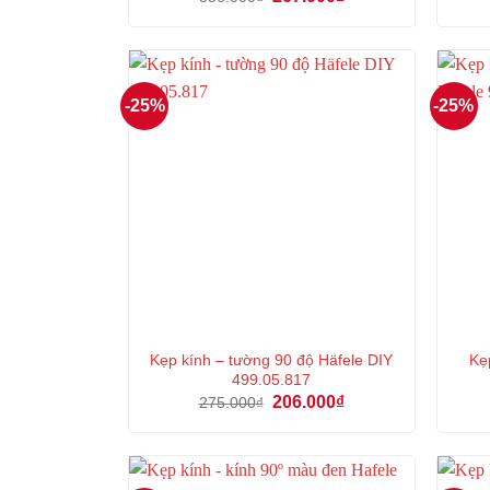
gốc
hiện
là:
tại
356.000₫.
là:
267.000₫.
-25%
-25%
Kẹp kính – tường 90 độ Häfele DIY
Kẹ
499.05.817
Giá
Giá
206.000
₫
275.000
₫
gốc
hiện
là:
tại
275.000₫.
là:
206.000₫.