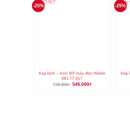
-25%
-25%
Kẹp kính – kính 90º màu đen Hafele
Kẹp 
981.77.917
Giá
Giá
546.000
₫
729.000
₫
gốc
hiện
là:
tại
729.000₫.
là:
546.000₫.