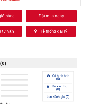
giỏ hàng
Đặt mua ngay
 tư vấn
Hệ thống đại lý
(0)
Có hình ảnh
(
0
)
Đã xác thực
(
0
)
Lọc đánh giá (
0
)
iá nào.