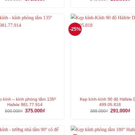
gốc
hiện
gốc
hi
là:
tại
là:
tại
500.000₫.
là:
245.000₫.
là:
375.000₫.
18
-25%
p kính – kính phòng tắm 135º
Kẹp kính-kính 90 độ Häfele 
Hafele 981.77.914
499.05.818
Giá
Giá
Giá
Gi
375.000
₫
291.000
₫
500.000
₫
388.000
₫
gốc
hiện
gốc
hi
là:
tại
là:
tại
500.000₫.
là:
388.000₫.
là:
375.000₫.
29