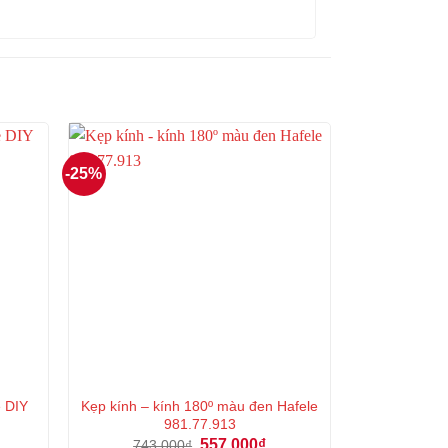
-25%
e DIY
Kẹp kính – kính 180º màu đen Hafele
981.77.913
á
Giá
Giá
557.000
₫
743.000
₫