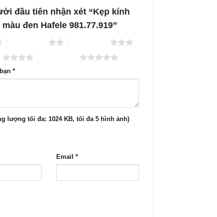
ời đầu tiên nhận xét “Kẹp kính
º màu đen Hafele 981.77.919”
2 trên 5 sao
3 trên 5 sao
o
5 trên 5 sao
 bạn
*
g lượng tối đa: 1024 KB, tối đa 5 hình ảnh)
Email
*