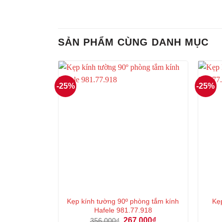
SẢN PHẨM CÙNG DANH MỤC
-25%
-25%
Kẹp kính tường 90º phòng tắm kính
Kẹ
Hafele 981.77.918
Giá
Giá
267.000
₫
356.000
₫