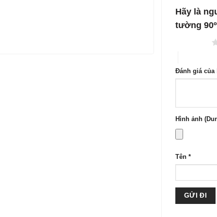
1
5
Hãy là ngư
sao
tường 90
1 trên 5 sao
4 trên 5 sa
Đánh giá của
Hình ảnh (Dun
Tên
*