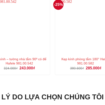
-25%
kính – tường nhà tắm 90º có đế
Kẹp kính phòng tắm 180° Ha
Hafele 981.00.542
981.00.582
Giá
Giá
Giá
Gi
243.000
₫
285.000
₫
324.000
₫
380.600
₫
gốc
hiện
gốc
hi
là:
tại
là:
tại
324.000₫.
là:
380.600₫.
là:
243.000₫.
28
LÝ DO LỰA CHỌN CHÚNG TÔI