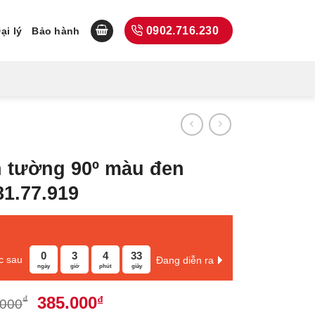
0902.716.230
ại lý
Bảo hành
h tường 90º màu đen
81.77.919
0
3
4
32
c sau
Đang diễn ra
ngày
giờ
phút
giây
Giá
Giá
385.000
₫
₫
.000