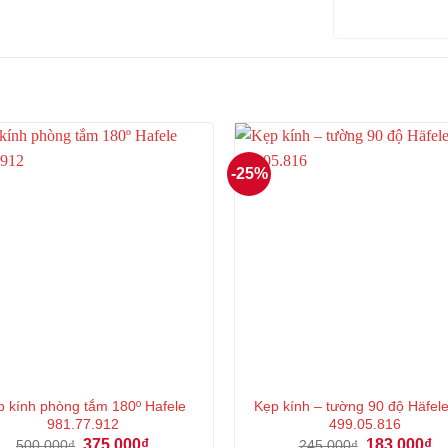
-25%
p kính phòng tắm 180º Hafele
Kẹp kính – tường 90 độ Häfel
981.77.912
499.05.816
Giá
Giá
Giá
Gi
375.000
₫
183.000
₫
500.000
₫
245.000
₫