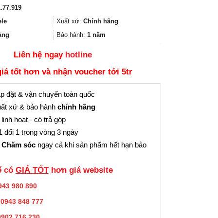
gốc
hiện
.77.919
là:
tại
514.000₫.
là:
ele
Xuất xứ:
Chính hãng
385.000₫.
àng
Bảo hành:
1 năm
Liên hệ ngay
hotline
giá tốt hơn và nhận voucher tới 5tr
p đặt & vận chuyển toàn quốc
ất xứ & bảo hành
chính hãng
linh hoạt - có trả góp
 đổi 1 trong vòng 3 ngày
 Chăm sóc
ngay cả khi sản phẩm hết hạn bảo
̉ có
GIÁ TỐT
hơn giá website
943 980 890
:
0943 848 777
0902.716.230