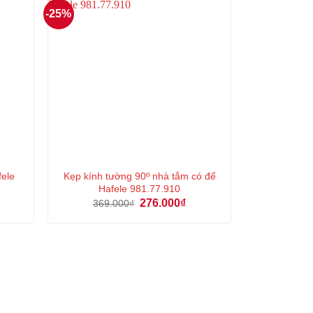
-25%
fele
Kẹp kính tường 90º nhà tắm có đế
Hafele 981.77.910
á
Giá
Giá
276.000
₫
369.000
₫
ện
gốc
hiện
là:
tại
369.000₫.
là:
5.000₫.
276.000₫.