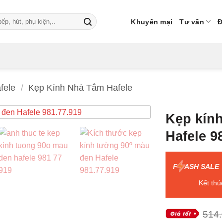
Khuyến mại
Tư vấn
Đ
afele
/
Kẹp Kính Nhà Tắm Hafele
Kẹp kín
Hafele 9
F
ASH SALE
Kết thú
514