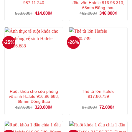
987.11.240
đầu vặn Hafele 916.96.313,
65mm Đồng thau
Giá
414.000
₫
Giá
Giá
346.000
₫
Giá
553.000
₫
462.000
₫
gốc
hiện
gốc
hiện
là:
tại
là:
tại
553.000₫.
là:
462.000₫.
là:
414.000₫.
346.000
-25%
-26%
Ruột khóa cho cửa phòng
Thẻ từ lớn Hafele
vệ sinh Hafele 916.96.688,
917.80.739
65mm Đồng thau
Giá
320.000
₫
Giá
Giá
72.000
₫
Giá
427.000
₫
97.000
₫
gốc
hiện
gốc
hiện
là:
tại
là:
tại
427.000₫.
là:
97.000₫.
là:
320.000₫.
72.000₫.