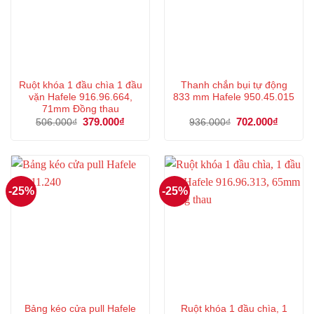
Ruột khóa 1 đầu chìa 1 đầu
Thanh chắn bụi tự động
vặn Hafele 916.96.664,
833 mm Hafele 950.45.015
71mm Đồng thau
Giá
379.000
₫
Giá
Giá
702.000
₫
Giá
506.000
₫
936.000
₫
gốc
hiện
gốc
hiện
là:
tại
là:
tại
506.000₫.
là:
936.000₫.
là:
379.000₫.
702.000
-25%
-25%
Bảng kéo cửa pull Hafele
Ruột khóa 1 đầu chìa, 1