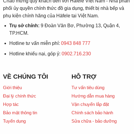
Chào mừng quý khách đến với Häfele Việt Nam - Nhà phân
phối ủy quyền chính thức đồ gia dụng, thiết bị nhà bếp và
phụ kiện chính hãng của Häfele tại Việt Nam.
Trụ sở chính:
9 Đoàn Văn Bơ, Phường 13, Quận 4,
TP.HCM.
Hotline tư vấn miễn phí:
0943 848 777
Hotline khiếu nại, góp ý:
0902.716.230
VỀ CHÚNG TÔI
HỖ TRỢ
Giới thiệu
Tư vấn tiêu dùng
Đại lý chính thức
Hướng dẫn mua hàng
Hợp tác
Vận chuyển lắp đặt
Bảo mật thông tin
Chính sách bảo hành
Tuyển dụng
Sửa chữa - bảo dưỡng