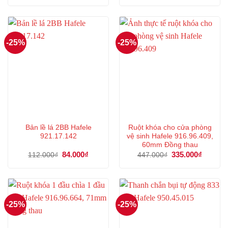
là:
tại
là:
tại
501.000₫.
là:
950.000₫.
là:
375.000₫.
712.000
-25%
-25%
Bản lề lá 2BB Hafele
Ruột khóa cho cửa phòng
921.17.142
vệ sinh Hafele 916.96.409,
60mm Đồng thau
Giá
84.000
₫
Giá
Giá
335.000
₫
Giá
112.000
₫
447.000
₫
gốc
hiện
gốc
hiện
là:
tại
là:
tại
112.000₫.
là:
447.000₫.
là:
84.000₫.
335.000
-25%
-25%