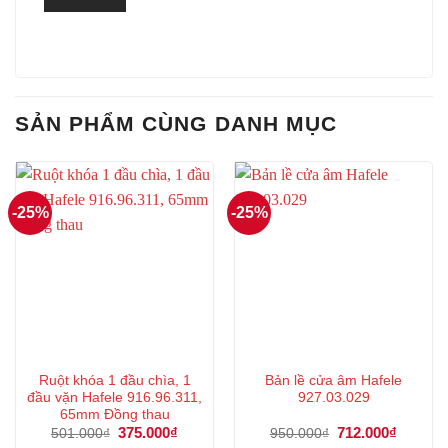
SẢN PHẨM CÙNG DANH MỤC
-25%
-25%
Ruột khóa 1 đầu chìa, 1
Bản lề cửa âm Hafele
đầu vặn Hafele 916.96.311,
927.03.029
65mm Đồng thau
Giá
375.000
₫
Giá
Giá
712.000
₫
Giá
501.000
₫
950.000
₫
gốc
hiện
gốc
hiện