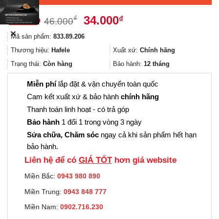
Giá
Giá
34.000
₫
₫
46.000
gốc
hiện
✕
Mã sản phẩm:
833.89.206
là:
tại
46.000₫.
là:
Thương hiệu:
Hafele
Xuất xứ:
Chính hãng
34.000₫.
Trạng thái:
Còn hàng
Bảo hành:
12 tháng
Miễn phí
lắp đặt & vận chuyển toàn quốc
Cam kết xuất xứ & bảo hành
chính hãng
Thanh toán linh hoạt - có trả góp
Bảo hành
1 đổi 1 trong vòng 3 ngày
Sửa chữa, Chăm sóc
ngay cả khi sản phẩm hết hạn
bảo hành.
Liên hệ để có
GIÁ TỐT
hơn giá website
Miền Bắc:
0943 980 890
Miền Trung:
0943 848 777
Miền Nam:
0902.716.230