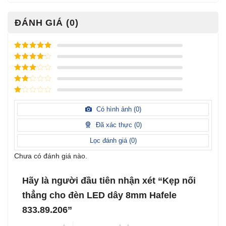
ĐÁNH GIÁ (0)
Được xếp
hạng
5
5
Được xếp
sao
hạng
4
5
Được
sao
xếp
Được
hạng
3
xếp
5 sao
Được
hạng
xếp
Có hình ảnh (
0
)
2
5
hạng
sao
1
Đã xác thực (
0
)
5
sao
Lọc đánh giá (
0
)
Chưa có đánh giá nào.
Hãy là người đầu tiên nhận xét “Kẹp nối
thẳng cho đèn LED dây 8mm Hafele
833.89.206”