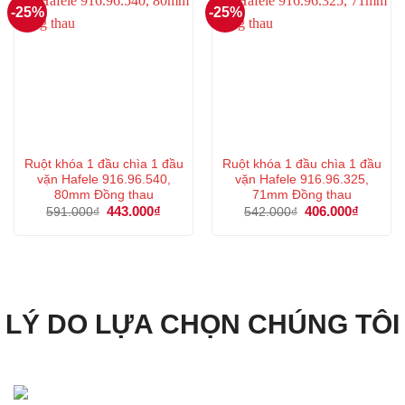
-25%
-25%
Ruột khóa 1 đầu chìa 1 đầu
Ruột khóa 1 đầu chìa 1 đầu
vặn Hafele 916.96.540,
vặn Hafele 916.96.325,
80mm Đồng thau
71mm Đồng thau
Giá
443.000
₫
Giá
Giá
406.000
₫
Giá
591.000
₫
542.000
₫
gốc
hiện
gốc
hiện
là:
tại
là:
tại
591.000₫.
là:
542.000₫.
là:
443.000₫.
406.000
LÝ DO LỰA CHỌN CHÚNG TÔI