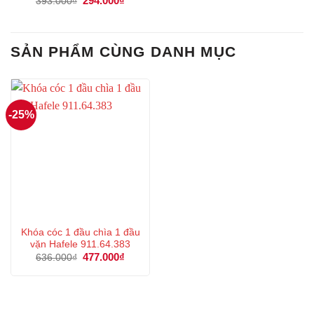
294.000
₫
393.000
₫
gốc
hiện
là:
tại
393.000₫.
là:
294.000₫.
SẢN PHẨM CÙNG DANH MỤC
-25%
Khóa cóc 1 đầu chìa 1 đầu
vặn Hafele 911.64.383
Giá
477.000
₫
Giá
636.000
₫
gốc
hiện
là:
tại
636.000₫.
là:
477.000₫.