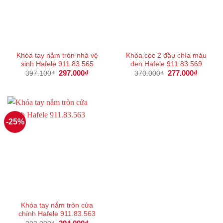
Khóa tay nắm tròn nhà vệ
Khóa cóc 2 đầu chìa màu
sinh Hafele 911.83.565
đen Hafele 911.83.569
Giá
297.000
₫
Giá
Giá
277.000
₫
Giá
397.100
₫
370.000
₫
gốc
hiện
gốc
hiện
là:
tại
là:
tại
397.100₫.
là:
370.000₫.
là:
297.000₫.
277.000
-25%
Khóa tay nắm tròn cửa
chính Hafele 911.83.563
Giá
Giá