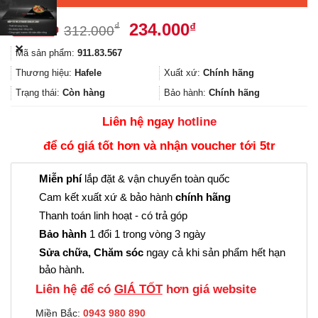
Giá
Giá
234.000
₫
₫
312.000
gốc
hiện
✕
Mã sản phẩm:
911.83.567
là:
tại
312.000₫.
là:
Thương hiệu:
Hafele
Xuất xứ:
Chính hãng
234.000₫.
Trạng thái:
Còn hàng
Bảo hành:
Chính hãng
Liên hệ ngay
hotline
để có giá tốt hơn và nhận voucher tới 5tr
Miễn phí
lắp đặt & vận chuyển toàn quốc
Cam kết xuất xứ & bảo hành
chính hãng
Thanh toán linh hoạt - có trả góp
Bảo hành
1 đổi 1 trong vòng 3 ngày
Sửa chữa, Chăm sóc
ngay cả khi sản phẩm hết hạn
bảo hành.
Liên hệ để có
GIÁ TỐT
hơn giá website
Miền Bắc:
0943 980 890