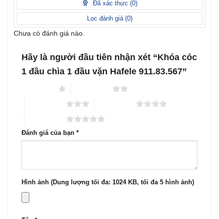
Đã xác thực (
0
)
5
sao
Lọc đánh giá (
0
)
Chưa có đánh giá nào.
Hãy là người đầu tiên nhận xét “Khóa cóc
1 đầu chìa 1 đầu vặn Hafele 911.83.567”
1 trên 5 sao
2 trên 5 sao
3 trên 5 sao
4 trên 5 sao
5 trên 5 sao
Đánh giá của bạn
*
Hình ảnh (Dung lượng tối đa: 1024 KB, tối đa 5 hình ảnh)