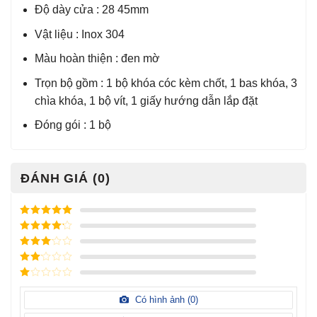
Độ dày cửa : 28 45mm
Vật liệu : Inox 304
Màu hoàn thiện : đen mờ
Trọn bộ gồm : 1 bộ khóa cóc kèm chốt, 1 bas khóa, 3
chìa khóa, 1 bộ vít, 1 giấy hướng dẫn lắp đặt
Đóng gói : 1 bộ
ĐÁNH GIÁ (0)
Được xếp
hạng
5
5
Được xếp
sao
hạng
4
5
Được
sao
xếp
Được
hạng
3
xếp
5 sao
Được
hạng
xếp
Có hình ảnh (
0
)
2
5
hạng
sao
1