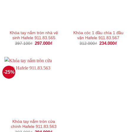
Khóa tay nắm tròn nhà vệ
Khóa cóc 1 đầu chìa 1 đầu
sinh Hafele 911.83.565
vặn Hafele 911.83.567
Giá
297.000
₫
Giá
Giá
234.000
₫
Giá
397.100
₫
312.000
₫
gốc
hiện
gốc
hiện
là:
tại
là:
tại
397.100₫.
là:
312.000₫.
là:
297.000₫.
234.000
-25%
Khóa tay nắm tròn cửa
chính Hafele 911.83.563
Giá
Giá