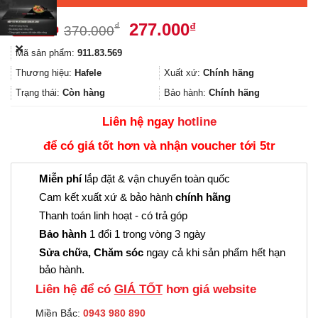
Giá
Giá
277.000
₫
₫
370.000
gốc
hiện
✕
Mã sản phẩm:
911.83.569
là:
tại
370.000₫.
là:
Thương hiệu:
Hafele
Xuất xứ:
Chính hãng
277.000₫.
Trạng thái:
Còn hàng
Bảo hành:
Chính hãng
Liên hệ ngay
hotline
để có giá tốt hơn và nhận voucher tới 5tr
Miễn phí
lắp đặt & vận chuyển toàn quốc
Cam kết xuất xứ & bảo hành
chính hãng
Thanh toán linh hoạt - có trả góp
Bảo hành
1 đổi 1 trong vòng 3 ngày
Sửa chữa, Chăm sóc
ngay cả khi sản phẩm hết hạn
bảo hành.
Liên hệ để có
GIÁ TỐT
hơn giá website
Miền Bắc:
0943 980 890