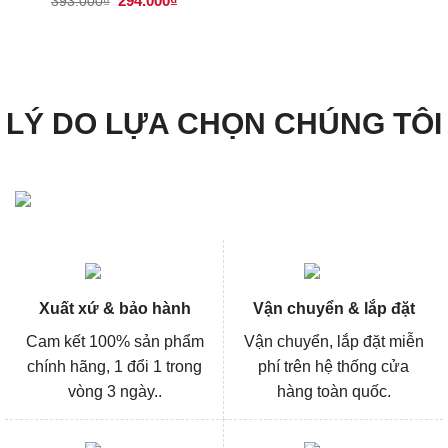
294.000
₫
393.000
₫
gốc
hiện
là:
tại
393.000₫.
là:
294.000₫.
LÝ DO LỰA CHỌN CHÚNG TÔI
Xuất xứ & bảo hành
Vận chuyển & lắp đặt
Cam kết 100% sản phẩm
Vận chuyển, lắp đặt miễn
chính hãng, 1 đổi 1 trong
phí trên hệ thống cửa
vòng 3 ngày..
hàng toàn quốc.