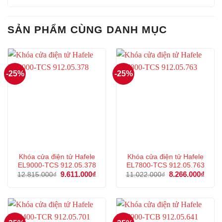
SẢN PHẨM CÙNG DANH MỤC
-25%
-25%
Khóa cửa điện tử Hafele
Khóa cửa điện tử Hafele
EL9000-TCS 912.05.378
EL7800-TCS 912.05.763
Giá
9.611.000
₫
Giá
Giá
8.266.000
₫
Giá
12.815.000
₫
11.022.000
₫
gốc
hiện
gốc
hiện
là:
tại
là:
tại
12.815.000₫.
là:
11.022.000₫.
là:
9.611.000₫.
8.266