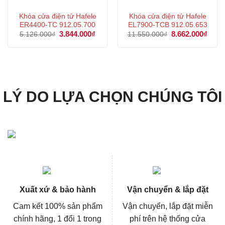
Khóa cửa điện tử Hafele
Khóa cửa điện tử Hafele
ER4400-TC 912.05.700
EL7900-TCB 912.05.653
Giá
3.844.000
₫
Giá
Giá
8.662.000
₫
Giá
5.126.000
₫
11.550.000
₫
gốc
hiện
gốc
hiện
là:
tại
là:
tại
5.126.000₫.
là:
11.550.000₫.
là:
3.844.000₫.
8.662
LÝ DO LỰA CHỌN CHÚNG TÔI
Xuất xứ & bảo hành
Vận chuyển & lắp đặt
Cam kết 100% sản phẩm
Vận chuyển, lắp đặt miễn
chính hãng, 1 đổi 1 trong
phí trên hệ thống cửa