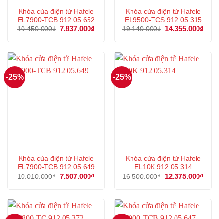
Khóa cửa điện tử Hafele
Khóa cửa điện tử Hafele
EL7900-TCB 912.05.652
EL9500-TCS 912.05.315
Giá
7.837.000
₫
Giá
Giá
14.355.000
₫
Giá
10.450.000
₫
19.140.000
₫
gốc
hiện
gốc
hiện
là:
tại
là:
tại
10.450.000₫.
là:
19.140.000₫.
là:
7.837.000₫.
14.3
-25%
-25%
Khóa cửa điện tử Hafele
Khóa cửa điện tử Hafele
EL7900-TCB 912.05.649
EL10K 912.05.314
Giá
7.507.000
₫
Giá
Giá
12.375.000
₫
Giá
10.010.000
₫
16.500.000
₫
gốc
hiện
gốc
hiện
là:
tại
là:
tại
10.010.000₫.
là:
16.500.000₫.
là:
7.507.000₫.
12.3