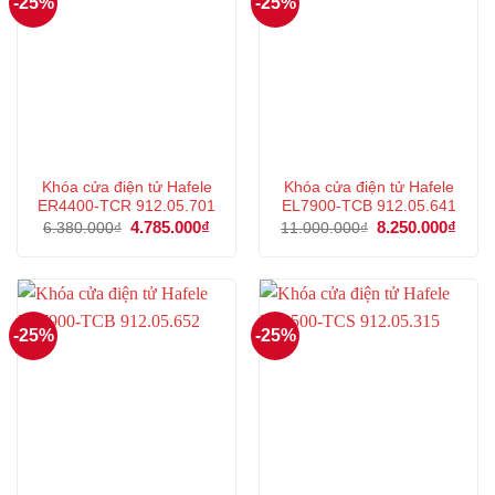
-25%
-25%
Khóa cửa điện tử Hafele
Khóa cửa điện tử Hafele
ER4400-TCR 912.05.701
EL7900-TCB 912.05.641
Giá
4.785.000
₫
Giá
Giá
8.250.000
₫
Giá
6.380.000
₫
11.000.000
₫
gốc
hiện
gốc
hiện
là:
tại
là:
tại
6.380.000₫.
là:
11.000.000₫.
là:
4.785.000₫.
8.250
-25%
-25%