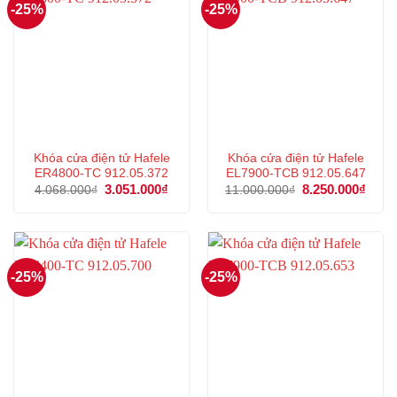
-25%
-25%
Khóa cửa điện tử Hafele
Khóa cửa điện tử Hafele
ER4800-TC 912.05.372
EL7900-TCB 912.05.647
Giá
3.051.000
₫
Giá
Giá
8.250.000
₫
Giá
4.068.000
₫
11.000.000
₫
gốc
hiện
gốc
hiện
là:
tại
là:
tại
4.068.000₫.
là:
11.000.000₫.
là:
3.051.000₫.
8.250
-25%
-25%