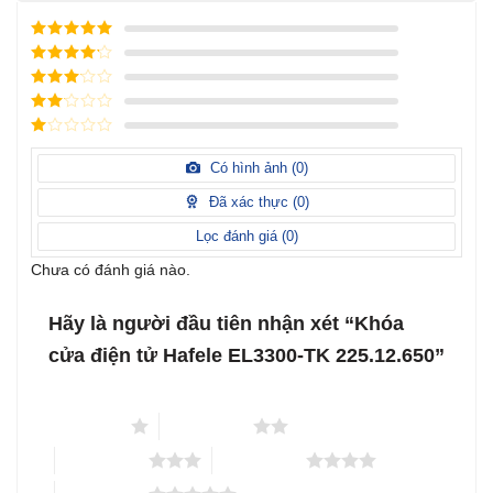
Được xếp
hạng
5
5
Được xếp
sao
hạng
4
5
Được
sao
xếp
Được
hạng
3
xếp
5 sao
Được
hạng
xếp
Có hình ảnh (
0
)
2
5
hạng
sao
1
Đã xác thực (
0
)
5
sao
Lọc đánh giá (
0
)
Chưa có đánh giá nào.
Hãy là người đầu tiên nhận xét “Khóa
cửa điện tử Hafele EL3300-TK 225.12.650”
1 trên 5 sao
2 trên 5 sao
3 trên 5 sao
4 trên 5 sao