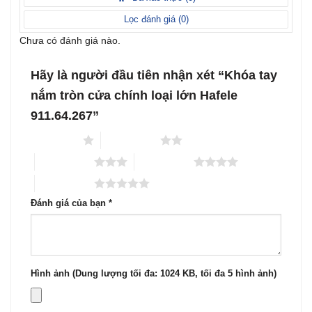
5
sao
Lọc đánh giá (
0
)
Chưa có đánh giá nào.
Hãy là người đầu tiên nhận xét “Khóa tay
nắm tròn cửa chính loại lớn Hafele
911.64.267”
1 trên 5 sao
2 trên 5 sao
3 trên 5 sao
4 trên 5 sao
5 trên 5 sao
Đánh giá của bạn
*
Hình ảnh (Dung lượng tối đa: 1024 KB, tối đa 5 hình ảnh)