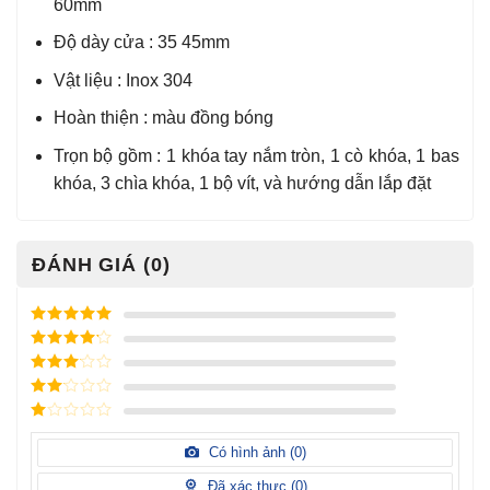
60mm
Độ dày cửa : 35 45mm
Vật liệu : Inox 304
Hoàn thiện : màu đồng bóng
Trọn bộ gồm : 1 khóa tay nắm tròn, 1 cò khóa, 1 bas
khóa, 3 chìa khóa, 1 bộ vít, và hướng dẫn lắp đặt
ĐÁNH GIÁ (0)
Được xếp
hạng
5
5
Được xếp
sao
hạng
4
5
Được
sao
xếp
Được
hạng
3
xếp
5 sao
Được
hạng
xếp
Có hình ảnh (
0
)
2
5
hạng
sao
1
Đã xác thực (
0
)