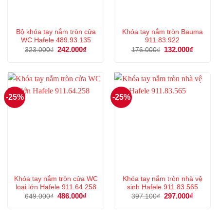
Bộ khóa tay nắm tròn cửa
Khóa tay nắm tròn Bauma
WC Hafele 489.93.135
911.83.922
Giá
242.000
₫
Giá
Giá
132.000
₫
Giá
323.000
₫
176.000
₫
gốc
hiện
gốc
hiện
là:
tại
là:
tại
323.000₫.
là:
176.000₫.
là:
242.000₫.
132.000
-25%
-25%
Khóa tay nắm tròn cửa WC
Khóa tay nắm tròn nhà vệ
loại lớn Hafele 911.64.258
sinh Hafele 911.83.565
Giá
486.000
₫
Giá
Giá
297.000
₫
Giá
649.000
₫
397.100
₫
gốc
hiện
gốc
hiện
là:
tại
là:
tại
649.000₫.
là:
397.100₫.
là: