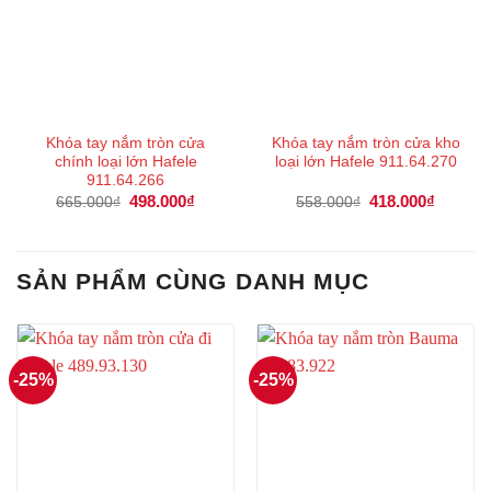
Khóa tay nắm tròn cửa
Khóa tay nắm tròn cửa kho
chính loại lớn Hafele
loại lớn Hafele 911.64.270
911.64.266
Giá
498.000
₫
Giá
Giá
418.000
₫
Giá
665.000
₫
558.000
₫
gốc
hiện
gốc
hiện
là:
tại
là:
tại
665.000₫.
là:
558.000₫.
là:
498.000₫.
418.000
SẢN PHẨM CÙNG DANH MỤC
-25%
-25%