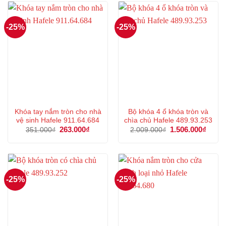
486.000₫.
297.000
-25%
-25%
Khóa tay nắm tròn cho nhà
Bộ khóa 4 ổ khóa tròn và
vệ sinh Hafele 911.64.684
chìa chủ Hafele 489.93.253
Giá
263.000
₫
Giá
Giá
1.506.000
₫
Giá
351.000
₫
2.009.000
₫
gốc
hiện
gốc
hiện
là:
tại
là:
tại
351.000₫.
là:
2.009.000₫.
là:
263.000₫.
1.506
-25%
-25%