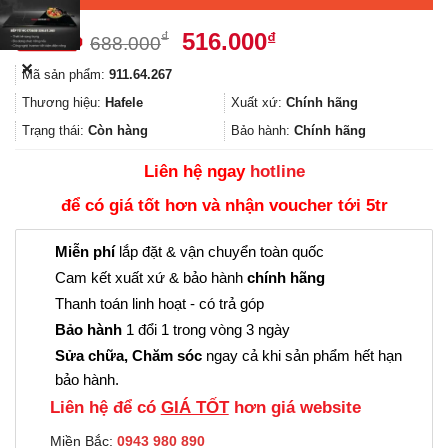
Giá
Giá
516.000
₫
₫
688.000
gốc
hiện
✕
Mã sản phẩm:
911.64.267
là:
tại
688.000₫.
là:
Thương hiệu:
Hafele
Xuất xứ:
Chính hãng
516.000₫.
Trạng thái:
Còn hàng
Bảo hành:
Chính hãng
Liên hệ ngay
hotline
để có giá tốt hơn và nhận voucher tới 5tr
Miễn phí
lắp đặt & vận chuyển toàn quốc
Cam kết xuất xứ & bảo hành
chính hãng
Thanh toán linh hoạt - có trả góp
Bảo hành
1 đổi 1 trong vòng 3 ngày
Sửa chữa, Chăm sóc
ngay cả khi sản phẩm hết hạn
bảo hành.
Liên hệ để có
GIÁ TỐT
hơn giá website
Miền Bắc:
0943 980 890