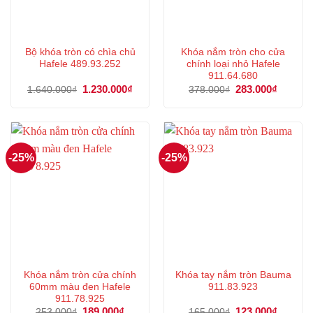
Bộ khóa tròn có chìa chủ
Khóa nắm tròn cho cửa
Hafele 489.93.252
chính loại nhỏ Hafele
911.64.680
Giá
1.230.000
₫
Giá
Giá
283.000
₫
Giá
1.640.000
₫
378.000
₫
gốc
hiện
gốc
hiện
là:
tại
là:
tại
1.640.000₫.
là:
378.000₫.
là:
1.230.000₫.
283.000
-25%
-25%
Khóa nắm tròn cửa chính
Khóa tay nắm tròn Bauma
60mm màu đen Hafele
911.83.923
911.78.925
Giá
189.000
₫
Giá
Giá
123.000
₫
Giá
253.000
₫
165.000
₫