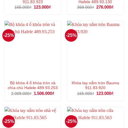
911.83.923
Hafele 489.93.130
Giá
123.000
₫
Giá
Giá
276.000
₫
Giá
165.000
₫
369.000
₫
gốc
hiện
gốc
hiện
là:
tại
là:
tại
165.000₫.
là:
369.000₫.
là:
123.000₫.
276.000
-25%
-25%
Bộ khóa 4 ổ khóa tròn và
Khóa tay nắm tròn Bauma
chìa chủ Hafele 489.93.253
911.83.920
Giá
1.506.000
₫
Giá
Giá
123.000
₫
Giá
2.009.000
₫
165.000
₫
gốc
hiện
gốc
hiện
là:
tại
là:
tại
2.009.000₫.
là:
165.000₫.
là:
1.506.000₫.
123.000
-25%
-25%