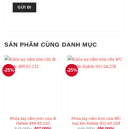
SẢN PHẨM CÙNG DANH MỤC
-25%
-25%
Khóa tay nắm tròn cửa đi
Khóa tay nắm tròn cửa WC
Hafele 489.93.132
loại lớn Hafele 911.64.258
Giá
407.000
₫
Giá
Giá
486.000
₫
Giá
543.000
₫
649.000
₫