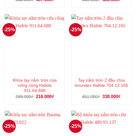
gốc
hiện
gốc
hiện
là:
tại
là:
tại
543.000₫.
là:
649.000₫.
là:
407.000₫.
486.000
-25%
-25%
Khóa tay nắm tròn cửa
Tay nắm tròn 2 đầu chìa
công cộng Hafele
Imundex Hafele 704.12.165
911.64.688
Giá
216.000
₫
Giá
Giá
338.000
₫
Giá
289.000
₫
451.000
₫
gốc
hiện
gốc
hiện
là:
tại
là:
tại
289.000₫.
là:
451.000₫.
là:
216.000₫.
338.000
-25%
-25%