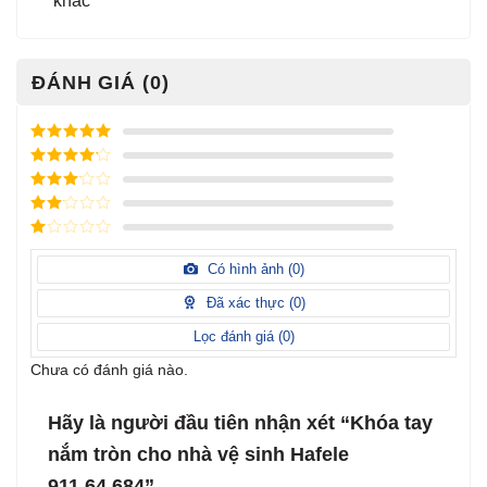
khác
ĐÁNH GIÁ (0)
Được xếp
hạng
5
5
Được xếp
sao
hạng
4
5
Được
sao
xếp
Được
hạng
3
xếp
5 sao
Được
hạng
xếp
Có hình ảnh (
0
)
2
5
hạng
sao
1
Đã xác thực (
0
)
5
sao
Lọc đánh giá (
0
)
Chưa có đánh giá nào.
Hãy là người đầu tiên nhận xét “Khóa tay
nắm tròn cho nhà vệ sinh Hafele
911.64.684”