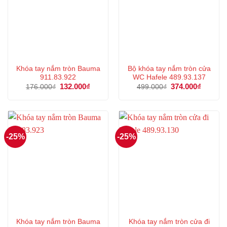
Khóa tay nắm tròn Bauma
Bộ khóa tay nắm tròn cửa
911.83.922
WC Hafele 489.93.137
Giá
132.000
₫
Giá
Giá
374.000
₫
Giá
176.000
₫
499.000
₫
gốc
hiện
gốc
hiện
là:
tại
là:
tại
176.000₫.
là:
499.000₫.
là:
132.000₫.
374.000
-25%
-25%
Khóa tay nắm tròn Bauma
Khóa tay nắm tròn cửa đi