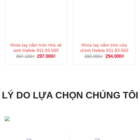
Khóa tay nắm tròn nhà vệ
Khóa tay nắm tròn cửa
sinh Hafele 911.83.565
chính Hafele 911.83.563
Giá
297.000
₫
Giá
Giá
294.000
₫
Giá
397.100
₫
393.000
₫
gốc
hiện
gốc
hiện
là:
tại
là:
tại
397.100₫.
là:
393.000₫.
là:
297.000₫.
294.000
LÝ DO LỰA CHỌN CHÚNG TÔI