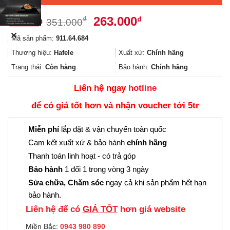
Giá
Giá
263.000
₫
₫
351.000
gốc
hiện
✕
Mã sản phẩm:
911.64.684
là:
tại
351.000₫.
là:
Thương hiệu:
Hafele
Xuất xứ:
Chính hãng
263.000₫.
Trạng thái:
Còn hàng
Bảo hành:
Chính hãng
Liên hệ ngay
hotline
để có giá tốt hơn và nhận voucher tới 5tr
Miễn phí
lắp đặt & vận chuyển toàn quốc
Cam kết xuất xứ & bảo hành
chính hãng
Thanh toán linh hoạt - có trả góp
Bảo hành
1 đổi 1 trong vòng 3 ngày
Sửa chữa, Chăm sóc
ngay cả khi sản phẩm hết hạn
bảo hành.
Liên hệ để có
GIÁ TỐT
hơn giá website
Miền Bắc:
0943 980 890