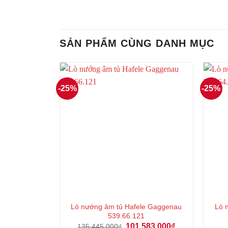
SẢN PHẨM CÙNG DANH MỤC
-25%
-25%
Lò nướng âm tủ Hafele Gaggenau
Lò 
539.66.121
Giá
Giá
101.583.000
₫
135.445.000
₫