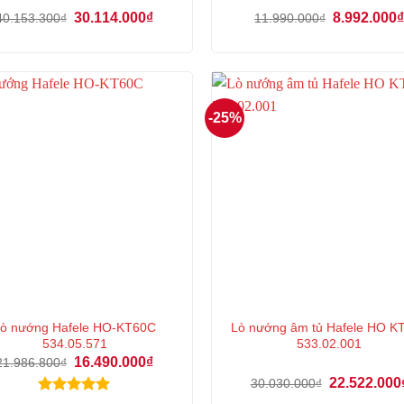
Giá
Giá
Giá
30.114.000
₫
8.992.000
40.153.300
₫
11.990.000
₫
gốc
hiện
gốc
là:
tại
là:
40.153.300₫.
là:
11.990.000₫
30.114.000₫.
-25%
ò nướng Hafele HO-KT60C
Lò nướng âm tủ Hafele HO K
534.05.571
533.02.001
Giá
Giá
16.490.000
₫
21.986.800
₫
gốc
hiện
Giá
22.522.000
30.030.000
₫
là:
tại
gốc
21.986.800₫.
là: