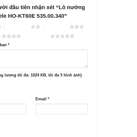
ười đầu tiên nhận xét “Lò nướng
ele HO-KT60E 535.00.340”
2 trên 5 sao
3 trên 5 sao
o
5 trên 5 sao
 bạn
*
g lượng tối đa: 1024 KB, tối đa 5 hình ảnh)
Email
*