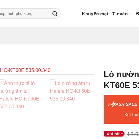
Khuyến mại
Tư vấn
Đ
Lò nướn
KT60E 5
F
ASH SALE
Kết thú
13.