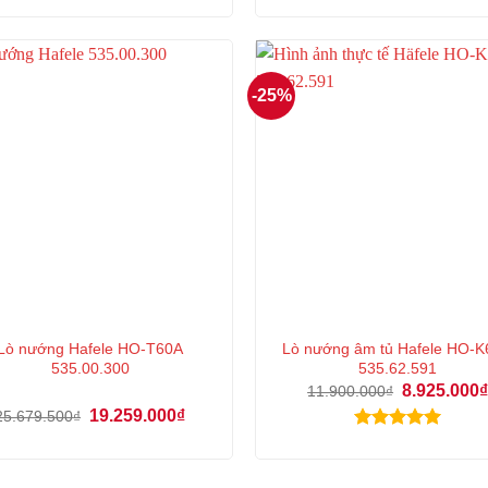
Được xếp
là:
16.490.000₫.
hạng
5.00
30.030.000₫.
5 sao
-25%
Lò nướng Hafele HO-T60A
Lò nướng âm tủ Hafele HO-
535.00.300
535.62.591
Giá
8.925.000
11.900.000
₫
gốc
Giá
Giá
19.259.000
₫
25.679.500
₫
là:
gốc
hiện
11.900.000₫
Được xếp
là:
tại
25.679.500₫.
là:
hạng
5.00
19.259.000₫.
5 sao