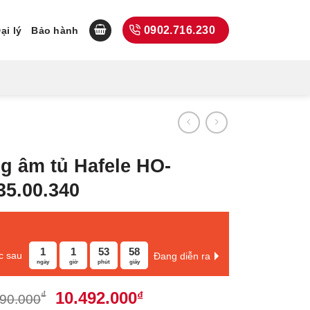
0902.716.230
ại lý
Bảo hành
g âm tủ Hafele HO-
35.00.340
1
1
53
57
c sau
Đang diễn ra
ngày
giờ
phút
giây
Giá
Giá
10.492.000
₫
₫
990.000