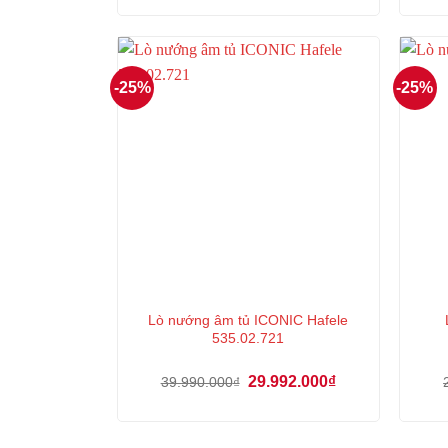
là:
tại
21.389.500₫.
là:
16.042.000₫.
-25%
-25%
Lò nướng âm tủ ICONIC Hafele
535.02.721
Giá
Giá
29.992.000
₫
39.990.000
₫
gốc
hiện
là:
tại
39.990.000₫.
là:
29.992.000₫.