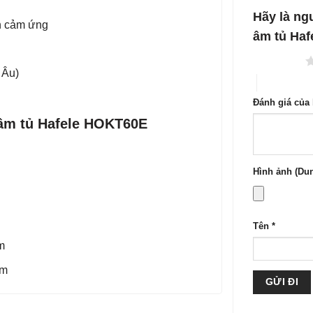
1
5
Hãy là ng
h cảm ứng
sao
âm tủ Haf
1 trên 5 sao
 Âu)
4 trên 5 sa
Đánh giá của
 âm tủ Hafele HOKT60E
Hình ảnh (Dun
Tên
*
m
mm