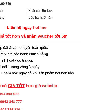
gốc
hiện
.00.340
là:
tại
13.990.000₫.
là:
ele
Xuất xứ:
Ba Lan
10.492.000₫.
àng
Bảo hành:
3 năm
Liên hệ ngay
hotline
giá tốt hơn và nhận voucher tới 5tr
p đặt & vận chuyển toàn quốc
ất xứ & bảo hành
chính hãng
linh hoạt - có trả góp
 đổi 1 trong vòng 3 ngày
 Chăm sóc
ngay cả khi sản phẩm hết hạn bảo
̉ có
GIÁ TỐT
hơn giá website
943 980 890
:
0943 848 777
0902.716.230