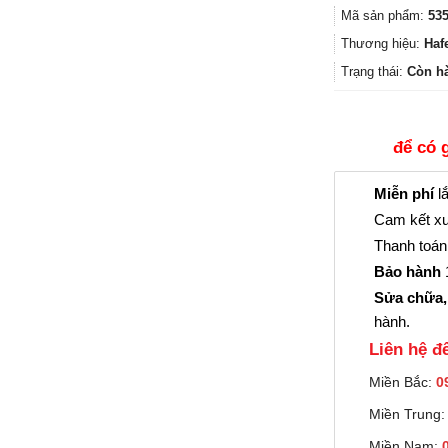
Mã sản phẩm:
535
Thương hiệu:
Haf
Trạng thái:
Còn h
để có 
Miễn phí
lắ
Cam kết xu
Thanh toán 
Bảo hành
1
Sửa chữa,
hành.
Liên hệ đê
Miền Bắc:
0
Miền Trung
Miền Nam: