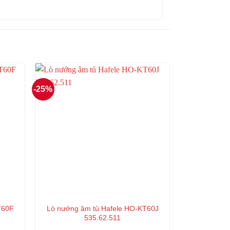
-25%
T60F
Lò nướng âm tủ Hafele HO-KT60J
535.62.511