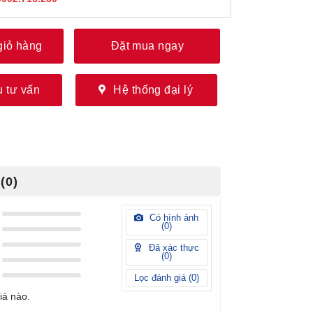
giỏ hàng
Đặt mua ngay
 tư vấn
Hệ thống đại lý
(0)
Có hình ảnh
(
0
)
Đã xác thực
(
0
)
Lọc đánh giá (
0
)
iá nào.