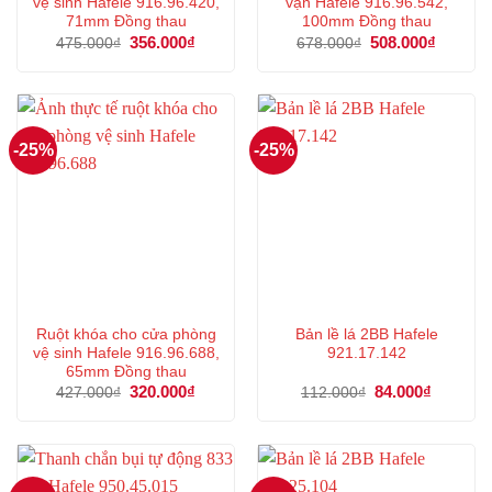
vệ sinh Hafele 916.96.420,
vặn Hafele 916.96.542,
71mm Đồng thau
100mm Đồng thau
Giá
356.000
₫
Giá
Giá
508.000
₫
Giá
475.000
₫
678.000
₫
gốc
hiện
gốc
hiện
là:
tại
là:
tại
475.000₫.
là:
678.000₫.
là:
356.000₫.
508.000
-25%
-25%
Ruột khóa cho cửa phòng
Bản lề lá 2BB Hafele
vệ sinh Hafele 916.96.688,
921.17.142
65mm Đồng thau
Giá
320.000
₫
Giá
Giá
84.000
₫
Giá
427.000
₫
112.000
₫
gốc
hiện
gốc
hiện
là:
tại
là:
tại
427.000₫.
là:
112.000₫.
là:
320.000₫.
84.000₫.