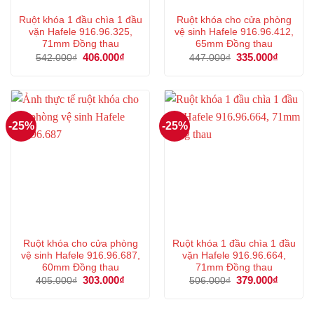
Ruột khóa 1 đầu chìa 1 đầu
Ruột khóa cho cửa phòng
vặn Hafele 916.96.325,
vệ sinh Hafele 916.96.412,
71mm Đồng thau
65mm Đồng thau
Giá
406.000
₫
Giá
Giá
335.000
₫
Giá
542.000
₫
447.000
₫
gốc
hiện
gốc
hiện
là:
tại
là:
tại
542.000₫.
là:
447.000₫.
là:
406.000₫.
335.000
-25%
-25%
Ruột khóa cho cửa phòng
Ruột khóa 1 đầu chìa 1 đầu
vệ sinh Hafele 916.96.687,
vặn Hafele 916.96.664,
60mm Đồng thau
71mm Đồng thau
Giá
303.000
₫
Giá
Giá
379.000
₫
Giá
405.000
₫
506.000
₫
gốc
hiện
gốc
hiện
là:
tại
là:
tại
405.000₫.
là:
506.000₫.
là: