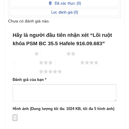
1
Đã xác thực (
0
)
5
sao
Lọc đánh giá (
0
)
Chưa có đánh giá nào.
Hãy là người đầu tiên nhận xét “Lõi ruột
khóa PSM BC 35.5 Hafele 916.09.683”
1 trên 5 sao
2 trên 5 sao
3 trên 5 sao
4 trên 5 sao
5 trên 5 sao
Đánh giá của bạn
*
Hình ảnh (Dung lượng tối đa: 1024 KB, tối đa 5 hình ảnh)