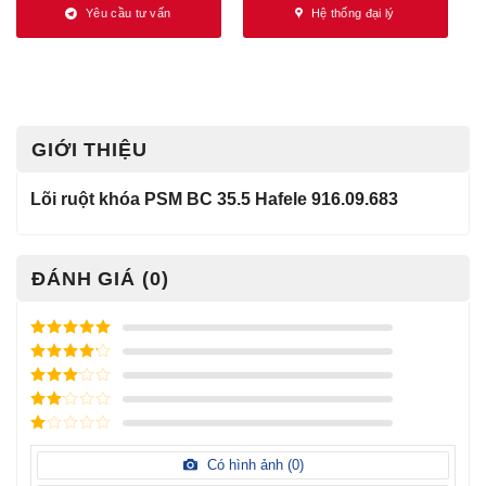
Yêu cầu tư vấn
Hệ thống đại lý
GIỚI THIỆU
Lõi ruột khóa PSM BC 35.5
Hafele
916.09.683
ĐÁNH GIÁ (0)
Được xếp
hạng
5
5
Được xếp
sao
hạng
4
5
Được
sao
xếp
Được
hạng
3
xếp
5 sao
Được
hạng
xếp
Có hình ảnh (
0
)
2
5
hạng
sao