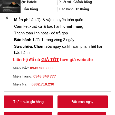
335.000₫.
là:
Thương hiệu:
Hafele
Xuất xứ:
Chính hãng
251.000₫.
Trạng thái:
Còn hàng
Bảo hành:
12 tháng
✕
Miễn phí
lắp đặt & vận chuyển toàn quốc
Cam kết xuất xứ & bảo hành
chính hãng
Thanh toán linh hoạt - có trả góp
Bảo hành
1 đổi 1 trong vòng 3 ngày
Sửa chữa, Chăm sóc
ngay cả khi sản phẩm hết hạn
bảo hành.
Liên hệ để có
GIÁ TỐT
hơn giá website
Miền Bắc:
0943 980 890
Miền Trung:
0943 848 777
Miền Nam:
0902.716.230
Thêm vào giỏ hàng
Đặt mua ngay