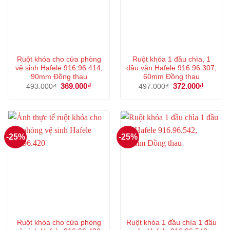
Ruột khóa cho cửa phòng
Ruột khóa 1 đầu chìa, 1
vệ sinh Hafele 916.96.414,
đầu vặn Hafele 916.96.307,
90mm Đồng thau
60mm Đồng thau
Giá
369.000
₫
Giá
Giá
372.000
₫
Giá
493.000
₫
497.000
₫
gốc
hiện
gốc
hiện
là:
tại
là:
tại
493.000₫.
là:
497.000₫.
là:
369.000₫.
372.000
-25%
-25%
Ruột khóa cho cửa phòng
Ruột khóa 1 đầu chìa 1 đầu