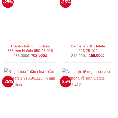
-25%
-25%
Thanh chắn bụi tự động
Bản lề lá 2BB Hafele
833 mm Hafele 950.45.015
926.25.104
Giá
702.000
₫
Giá
Giá
159.000
₫
Giá
936.000
₫
212.000
₫
gốc
hiện
gốc
hiện
là:
tại
là:
tại
936.000₫.
là:
212.000₫.
là:
702.000₫.
159.000
-25%
-25%