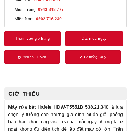
Miền Bắc:
0943 980 890
Miền Trung:
0943 848 777
Miền Nam:
0902.716.230
Thêm vào giỏ hàng
Đặt mua ngay
Yêu cầu tư vấn
Hệ thống đại lý
GIỚI THIỆU
Máy rửa bát Hafele HDW-T5551B 538.21.340
là lựa
chọn lý tưởng cho những gia đình muốn giải phóng
bản thân khỏi công việc rửa bát mỗi ngày nhưng lại e
ngại không đủ diện tích để lắp đặt máy cỡ lớn. Trên