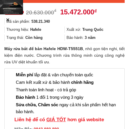
Giá
Giá
15.472.000
₫
₫
20.630.000
gốc
hiện
✕
Mã sản phẩm:
538.21.340
là:
tại
20.630.000₫.
là:
Thương hiệu:
Hafele
Xuất xứ:
Trung Quốc
15.472.000
Trạng thái:
Còn hàng
Bảo hành:
3 năm
Máy rửa bát để bàn Hafele HDW-T5551B
, nhỏ gọn tiện nghi, tiết
kiệm điện nước. Chương trình rửa thông minh cùng công nghệ
rửa UV diệt khuẩn tối ưu.
Miễn phí
lắp đặt & vận chuyển toàn quốc
Cam kết xuất xứ & bảo hành
chính hãng
Thanh toán linh hoạt - có trả góp
Bảo hành
1 đổi 1 trong vòng 3 ngày
Sửa chữa, Chăm sóc
ngay cả khi sản phẩm hết hạn
bảo hành.
Liên hệ để có
GIÁ TỐT
hơn giá website