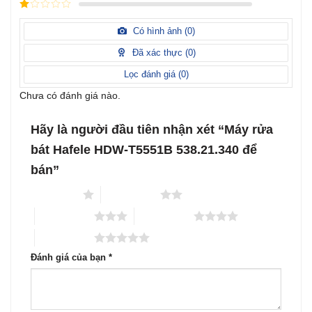
Được
hạng
3
xếp
5 sao
Được
hạng
xếp
Có hình ảnh (
0
)
2
5
hạng
sao
1
Đã xác thực (
0
)
5
sao
Lọc đánh giá (
0
)
Chưa có đánh giá nào.
Hãy là người đầu tiên nhận xét “Máy rửa
bát Hafele HDW-T5551B 538.21.340 để
bán”
1 trên 5 sao
2 trên 5 sao
3 trên 5 sao
4 trên 5 sao
5 trên 5 sao
Đánh giá của bạn
*