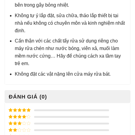
bên trong gây bỏng nhiệt.
Không tự ý lắp đặt, sửa chữa, tháo lắp thiết bị tại
nhà nếu không có chuyên môn và kinh nghiệm nhất
định.
Cẩn thận với các chất tẩy rửa sử dụng riêng cho
máy rửa chén như nước bóng, viên xả, muối làm
mềm nước cứng… Hãy để chúng cách xa tầm tay
trẻ em.
Không đặt các vật nặng lên cửa máy rửa bát.
ĐÁNH GIÁ (0)
Được xếp
hạng
5
5
Được xếp
sao
hạng
4
5
Được
sao
xếp