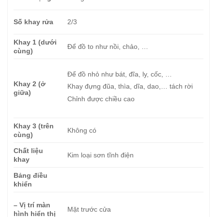
Số khay rửa
2/3
Khay 1 (dưới
Để đồ to như nồi, chảo, …
cùng)
Để đồ nhỏ như bát, đĩa, ly, cốc, …
Khay 2 (ở
Khay đựng đũa, thìa, dĩa, dao,… tách rời
giữa)
Chỉnh được chiều cao
Khay 3 (trên
Không có
cùng)
Chất liệu
Kim loại sơn tĩnh điện
khay
Bảng điều
khiển
– Vị trí màn
Mặt trước cửa
hình hiển thị