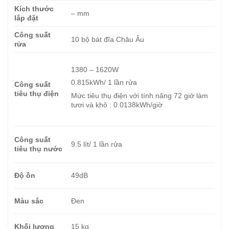
Kích thước
– mm
lắp đặt
Công suất
10 bộ bát đĩa Châu Âu
rửa
1380 – 1620W
0.815kWh/ 1 lần rửa
Công suất
tiêu thụ điện
Mức tiêu thụ điện với tính năng 72 giờ làm
tươi và khô : 0.0138kWh/giờ
Công suất
9.5 lít/ 1 lần rửa
tiêu thụ nước
Độ ồn
49dB
Màu sắc
Đen
Khối lượng
15 kg