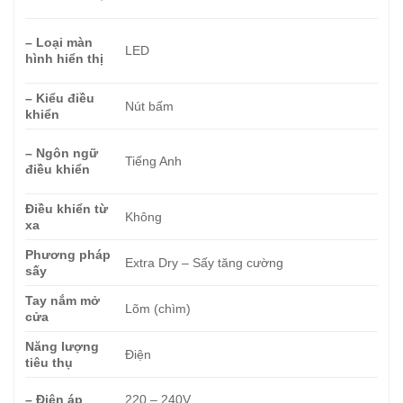
– Loại màn
LED
hình hiển thị
– Kiểu điều
Nút bấm
khiển
– Ngôn ngữ
Tiếng Anh
điều khiển
Điều khiển từ
Không
xa
Phương pháp
Extra Dry – Sấy tăng cường
sấy
Tay nắm mở
Lõm (chìm)
cửa
Năng lượng
Điện
tiêu thụ
– Điện áp
220 – 240V