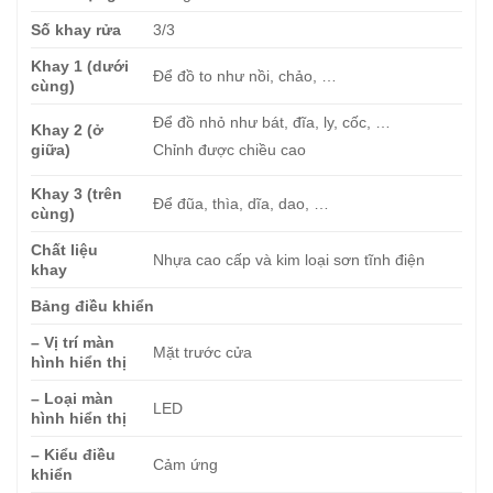
Số khay rửa
3/3
Khay 1 (dưới
Để đồ to như nồi, chảo, …
cùng)
Để đồ nhỏ như bát, đĩa, ly, cốc, …
Khay 2 (ở
giữa)
Chỉnh được chiều cao
Khay 3 (trên
Để đũa, thìa, dĩa, dao, …
cùng)
Chất liệu
Nhựa cao cấp và kim loại sơn tĩnh điện
khay
Bảng điều khiển
– Vị trí màn
Mặt trước cửa
hình hiển thị
– Loại màn
LED
hình hiển thị
– Kiểu điều
Cảm ứng
khiển