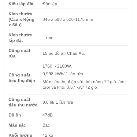
Kiểu lắp đặt
Độc lập
Kích thước
(Cao x Rộng
845 x 598 x 600-1175 mm
x Sâu)
Kích thước
– mm
lắp đặt
Công suất
15 bộ đồ ăn Châu Âu.
rửa
1760 ~ 2100W.
0,998 kWh/ 1 lần rửa.
Công suất
tiêu thụ điện
Mức tiêu thụ điện với tính năng 72 giờ làm
tươi và khô: 0,67 kW/ 72 giờ.
Công suất
9,8 lít/ 1 lần rửa
tiêu thụ nước
Độ ồn
47dB
Màu sắc
Bạc
Khối lượng
42 kg