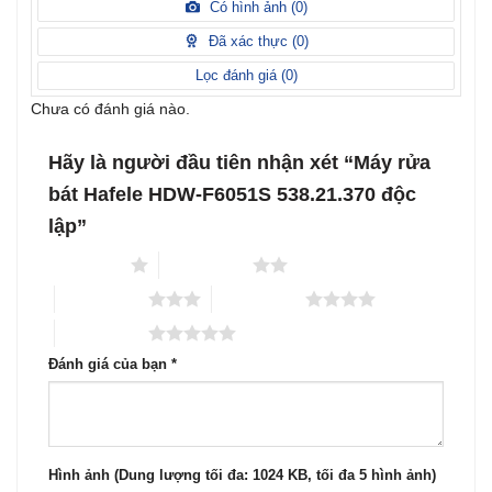
xếp
Có hình ảnh (
0
)
2
5
hạng
sao
1
Đã xác thực (
0
)
5
sao
Lọc đánh giá (
0
)
Chưa có đánh giá nào.
Hãy là người đầu tiên nhận xét “Máy rửa
bát Hafele HDW-F6051S 538.21.370 độc
lập”
1 trên 5 sao
2 trên 5 sao
3 trên 5 sao
4 trên 5 sao
5 trên 5 sao
Đánh giá của bạn
*
Hình ảnh (Dung lượng tối đa: 1024 KB, tối đa 5 hình ảnh)