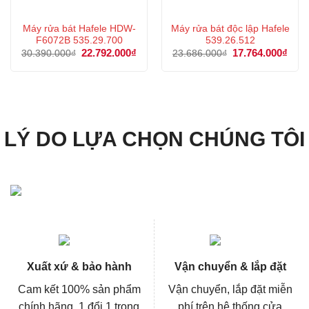
Máy rửa bát Hafele HDW-
Máy rửa bát độc lập Hafele
F6072B 535.29.700
539.26.512
Giá
22.792.000
₫
Giá
Giá
17.764.000
₫
Giá
30.390.000
₫
23.686.000
₫
gốc
hiện
gốc
hiện
là:
tại
là:
tại
30.390.000₫.
là:
23.686.000₫.
là:
22.792.000₫.
17.7
LÝ DO LỰA CHỌN CHÚNG TÔI
Xuất xứ & bảo hành
Vận chuyển & lắp đặt
Cam kết 100% sản phẩm
Vận chuyển, lắp đặt miễn
chính hãng, 1 đổi 1 trong
phí trên hệ thống cửa