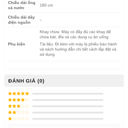
Chiều dài ống
180 cm
xả nước
Chiều dài dây
–
điện nguồn
Khay chứa: Máy có đầy đủ các khay để
chứa bát, đĩa và các dụng cụ ăn uống.
Phụ kiện
Tài liệu: Đi kèm với máy là phiếu bảo hành
và sách hướng dẫn chi tiết cách lắp đặt và
sử dụng.
ĐÁNH GIÁ (0)
Được xếp
hạng
5
5
Được xếp
sao
hạng
4
5
Được
sao
xếp
Được
hạng
3
xếp
5 sao
Được
hạng