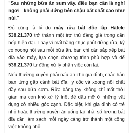
“Sau những bữa ăn sum vầy, điều bạn cần là nghỉ
ngơi – không phải đứng bên chậu bát chất cao như
núi.”
Đó cũng là lý do
máy rửa bát độc lập Häfele
538.21.370
trở thành một trợ thủ đáng giá trong căn
bếp hiện đại. Thay vì mất hàng chục phút đứng rửa, kỳ
cọ xoong nồi sau mỗi bữa ăn, bạn chỉ cần sắp xếp bát
đĩa vào máy, lựa chọn chương trình phù hợp và để
538.21.370
tự động xử lý phần việc còn lại.
Nếu thường xuyên phải nấu ăn cho gia đình, chắc hẳn
bạn từng gặp cảnh bát đĩa, ly cốc và xoong nồi chất
đầy sau bữa cơm. Rửa bằng tay không chỉ mất thời
gian mà còn khó xử lý triệt để dầu mỡ ở những vật
dụng có nhiều góc cạnh. Đặc biệt, khi gia đình có trẻ
nhỏ hoặc thường xuyên ăn uống tại nhà, số lượng bát
đĩa cần làm sạch mỗi ngày càng trở thành một công
việc không nhỏ.