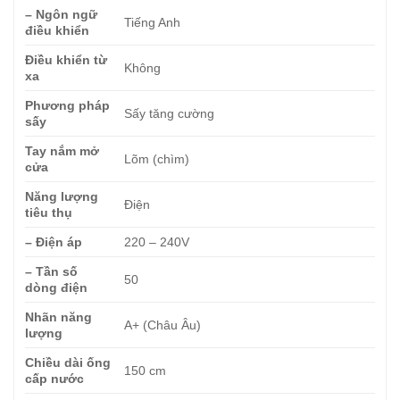
– Ngôn ngữ
Tiếng Anh
điều khiển
Điều khiển từ
Không
xa
Phương pháp
Sấy tăng cường
sấy
Tay nắm mở
Lõm (chìm)
cửa
Năng lượng
Điện
tiêu thụ
– Điện áp
220 – 240V
– Tần số
50
dòng điện
Nhãn năng
A+ (Châu Âu)
lượng
Chiều dài ống
150 cm
cấp nước