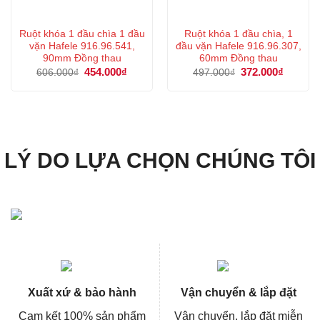
Ruột khóa 1 đầu chìa 1 đầu
Ruột khóa 1 đầu chìa, 1
vặn Hafele 916.96.541,
đầu vặn Hafele 916.96.307,
90mm Đồng thau
60mm Đồng thau
Giá
454.000
₫
Giá
Giá
372.000
₫
Giá
606.000
₫
497.000
₫
gốc
hiện
gốc
hiện
là:
tại
là:
tại
606.000₫.
là:
497.000₫.
là:
454.000₫.
372.000
LÝ DO LỰA CHỌN CHÚNG TÔI
Xuất xứ & bảo hành
Vận chuyển & lắp đặt
Cam kết 100% sản phẩm
Vận chuyển, lắp đặt miễn