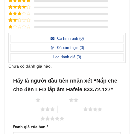
Được xếp
hạng
5
5
Được xếp
sao
hạng
4
5
Được
sao
xếp
Được
hạng
3
xếp
5 sao
Được
hạng
xếp
Có hình ảnh (
0
)
2
5
hạng
sao
1
Đã xác thực (
0
)
5
sao
Lọc đánh giá (
0
)
Chưa có đánh giá nào.
Hãy là người đầu tiên nhận xét “Nắp che
cho đèn LED lắp âm Hafele 833.72.127”
1 trên 5 sao
2 trên 5 sao
3 trên 5 sao
4 trên 5 sao
5 trên 5 sao
Đánh giá của bạn
*