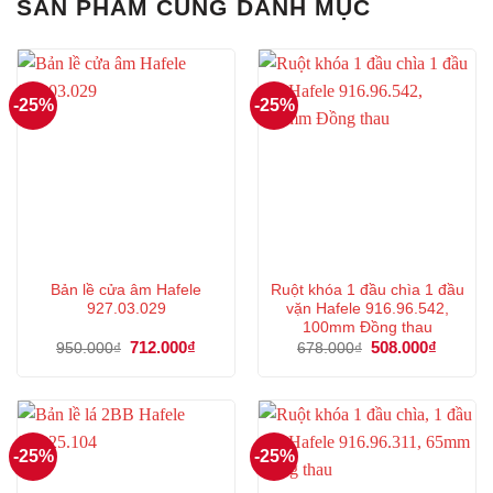
SẢN PHẨM CÙNG DANH MỤC
-25%
-25%
Bản lề cửa âm Hafele
Ruột khóa 1 đầu chìa 1 đầu
927.03.029
vặn Hafele 916.96.542,
100mm Đồng thau
Giá
712.000
₫
Giá
Giá
508.000
₫
Giá
950.000
₫
678.000
₫
gốc
hiện
gốc
hiện
là:
tại
là:
tại
950.000₫.
là:
678.000₫.
là:
712.000₫.
508.000
-25%
-25%