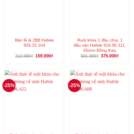
Bản lề lá 2BB Hafele
Ruột khóa 1 đầu chìa, 1
926.25.104
đầu vặn Hafele 916.96.311,
65mm Đồng thau
Giá
159.000
₫
Giá
Giá
375.000
₫
Giá
212.000
₫
501.000
₫
gốc
hiện
gốc
hiện
là:
tại
là:
tại
212.000₫.
là:
501.000₫.
là:
159.000₫.
375.000
-25%
-25%