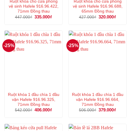
Ruột khóa cho cửa phòng
Ruột khóa cho cửa phòng
vệ sinh Hafele 916.96.422,
vệ sinh Hafele 916.96.688,
71mm Đồng thau
65mm Đồng thau
Giá
335.000
₫
Giá
Giá
320.000
₫
Giá
447.000
₫
427.000
₫
gốc
hiện
gốc
hiện
là:
tại
là:
tại
447.000₫.
là:
427.000₫.
là:
335.000₫.
320.000
-25%
-25%
Ruột khóa 1 đầu chìa 1 đầu
Ruột khóa 1 đầu chìa 1 đầu
vặn Hafele 916.96.325,
vặn Hafele 916.96.664,
71mm Đồng thau
71mm Đồng thau
Giá
406.000
₫
Giá
Giá
379.000
₫
Giá
542.000
₫
506.000
₫
gốc
hiện
gốc
hiện
là:
tại
là:
tại
542.000₫.
là:
506.000₫.
là:
406.000₫.
379.000