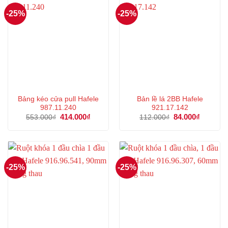
-25%
-25%
Bảng kéo cửa pull Hafele
Bản lề lá 2BB Hafele
987.11.240
921.17.142
Giá
414.000
₫
Giá
Giá
84.000
₫
Giá
553.000
₫
112.000
₫
gốc
hiện
gốc
hiện
là:
tại
là:
tại
553.000₫.
là:
112.000₫.
là:
414.000₫.
84.000₫.
-25%
-25%