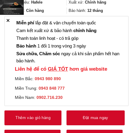
33.000₫.
là:
Thương hiệu:
Hafele
Xuất xứ:
Chính hãng
24.000₫.
Trạng thái:
Còn hàng
Bảo hành:
12 tháng
✕
Miễn phí
lắp đặt & vận chuyển toàn quốc
Cam kết xuất xứ & bảo hành
chính hãng
Thanh toán linh hoạt - có trả góp
Bảo hành
1 đổi 1 trong vòng 3 ngày
Sửa chữa, Chăm sóc
ngay cả khi sản phẩm hết hạn
bảo hành.
Liên hệ để có
GIÁ TỐT
hơn giá website
Miền Bắc:
0943 980 890
Miền Trung:
0943 848 777
Miền Nam:
0902.716.230
Thêm vào giỏ hàng
Đặt mua ngay