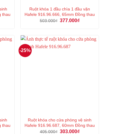
sinh
Ruột khóa 1 đầu chìa 1 đầu vặn
g thau
Hafele 916.96.666, 65mm Đồng thau
á
Giá
Giá
377.000
₫
503.000
₫
ện
gốc
hiện
là:
tại
503.000₫.
là:
5.000₫.
377.000₫.
-25%
sinh
Ruột khóa cho cửa phòng vệ sinh
g thau
Hafele 916.96.687, 60mm Đồng thau
á
Giá
Giá
303.000
₫
405.000
₫