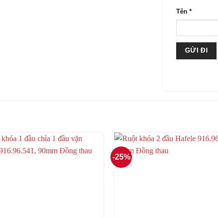
Tên
*
-25%