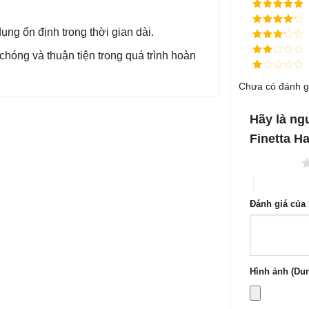
Được xếp
hạng
5
5
ng ổn định trong thời gian dài.
Được xếp
sao
hạng
4
5
Được
sao
chóng và thuận tiện trong quá trình hoàn
xếp
Được
hạng
3
xếp
5 sao
Được
hạng
Chưa có đánh g
xếp
2
5
hạng
sao
1
5
Hãy là ng
sao
Finetta H
1 trên 5 sao
4 trên 5 sa
Đánh giá của
Hình ảnh (Dun