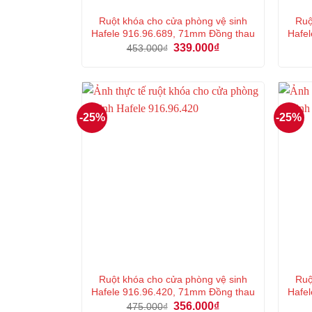
Ruột khóa cho cửa phòng vệ sinh
Ruộ
Hafele 916.96.689, 71mm Đồng thau
Hafel
Giá
Giá
339.000
₫
453.000
₫
gốc
hiện
là:
tại
453.000₫.
là:
339.000₫.
-25%
-25%
Ruột khóa cho cửa phòng vệ sinh
Ruộ
Hafele 916.96.420, 71mm Đồng thau
Hafel
Giá
Giá
356.000
₫
475.000
₫