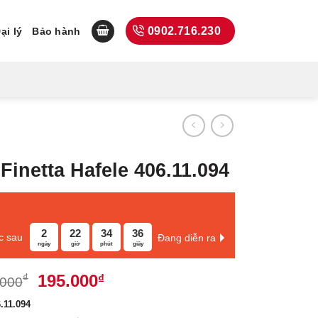
0902.716.230
ại lý
Bảo hành
Finetta Hafele 406.11.094
2
22
34
35
c sau
Đang diễn ra
ngày
giờ
phút
giây
Giá
Giá
195.000
₫
₫
.000
gốc
hiện
.11.094
là:
tại