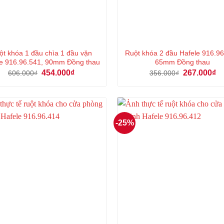
ột khóa 1 đầu chìa 1 đầu vặn
Ruột khóa 2 đầu Hafele 916.96
e 916.96.541, 90mm Đồng thau
65mm Đồng thau
Giá
Giá
Giá
Gi
454.000
₫
267.000
₫
606.000
₫
356.000
₫
gốc
hiện
gốc
hi
là:
tại
là:
tại
606.000₫.
là:
356.000₫.
là:
454.000₫.
26
-25%