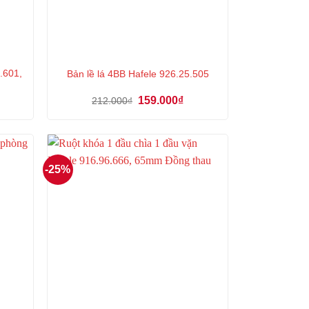
.601,
Bản lề lá 4BB Hafele 926.25.505
á
Giá
Giá
159.000
₫
212.000
₫
ện
gốc
hiện
là:
tại
212.000₫.
là:
7.000₫.
159.000₫.
-25%