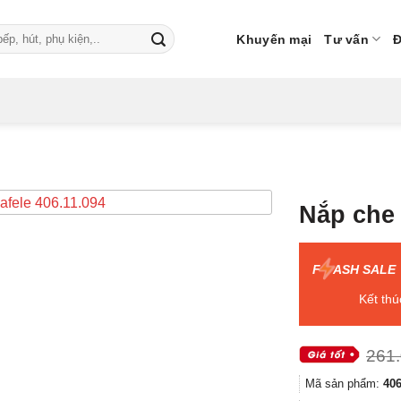
Khuyến mại
Tư vấn
Đ
Nắp che 
F
ASH SALE
Kết thú
261
Mã sản phẩm:
406