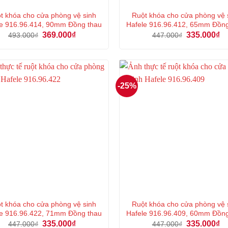
t khóa cho cửa phòng vệ sinh
Ruột khóa cho cửa phòng vệ 
e 916.96.414, 90mm Đồng thau
Hafele 916.96.412, 65mm Đồn
Giá
Giá
Giá
Gi
369.000
₫
335.000
₫
493.000
₫
447.000
₫
gốc
hiện
gốc
hi
là:
tại
là:
tại
493.000₫.
là:
447.000₫.
là:
369.000₫.
33
-25%
t khóa cho cửa phòng vệ sinh
Ruột khóa cho cửa phòng vệ 
e 916.96.422, 71mm Đồng thau
Hafele 916.96.409, 60mm Đồn
Giá
Giá
Giá
Gi
335.000
₫
335.000
₫
447.000
₫
447.000
₫