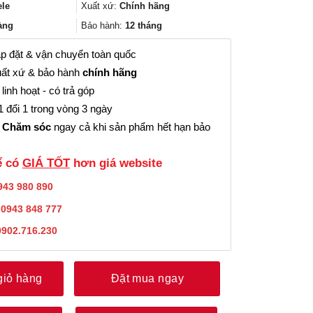
261.000₫.
là:
ele
Xuất xứ:
Chính hãng
195.000₫.
àng
Bảo hành:
12 tháng
p đặt & vận chuyển toàn quốc
ất xứ & bảo hành
chính hãng
linh hoạt - có trả góp
 đổi 1 trong vòng 3 ngày
 Chăm sóc
ngay cả khi sản phẩm hết hạn bảo
̉ có
GIÁ TỐT
hơn giá website
943 980 890
:
0943 848 777
0902.716.230
giỏ hàng
Đặt mua ngay