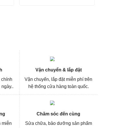
ện
gốc
hiện
là:
tại
405.000₫.
là:
5.000₫.
303.000₫.
h
Vận chuyển & lắp đặt
 chính
Vận chuyển, lắp đặt miễn phí trên
 ngày..
hệ thống cửa hàng toàn quốc.
ng
Chăm sóc đến cùng
n miễn
Sửa chữa, bảo dưỡng sản phẩm