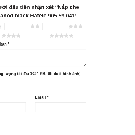
ười đầu tiên nhận xét “Nắp che
 anod black Hafele 905.59.041”
2 trên 5 sao
3 trên 5 sao
o
5 trên 5 sao
 bạn
*
g lượng tối đa: 1024 KB, tối đa 5 hình ảnh)
Email
*