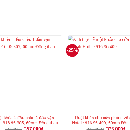
-25%
t khóa 1 đầu chìa, 1 đầu vặn
Ruột khóa cho cửa phòng vệ 
e 916.96.305, 60mm Đồng thau
Hafele 916.96.409, 60mm Đồn
Giá
Giá
Giá
Gi
357.000
₫
335.000
₫
477.000
₫
447.000
₫