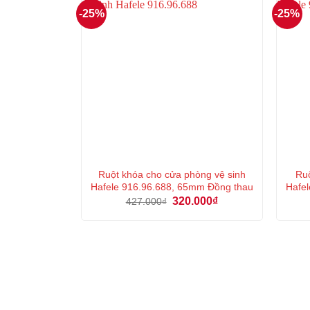
-25%
-25%
Ruột khóa cho cửa phòng vệ sinh
Ruộ
Hafele 916.96.688, 65mm Đồng thau
Hafel
Giá
Giá
320.000
₫
427.000
₫
gốc
hiện
là:
tại
427.000₫.
là:
320.000₫.