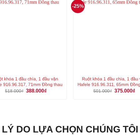
-25%
t khóa 1 đầu chìa, 1 đầu vặn
Ruột khóa 1 đầu chìa, 1 đầu
e 916.96.317, 71mm Đồng thau
Hafele 916.96.311, 65mm Đồng
Giá
Giá
Giá
Gi
388.000
₫
375.000
₫
518.000
₫
501.000
₫
gốc
hiện
gốc
hi
là:
tại
là:
tại
518.000₫.
là:
501.000₫.
là:
388.000₫.
37
LÝ DO LỰA CHỌN CHÚNG TÔI