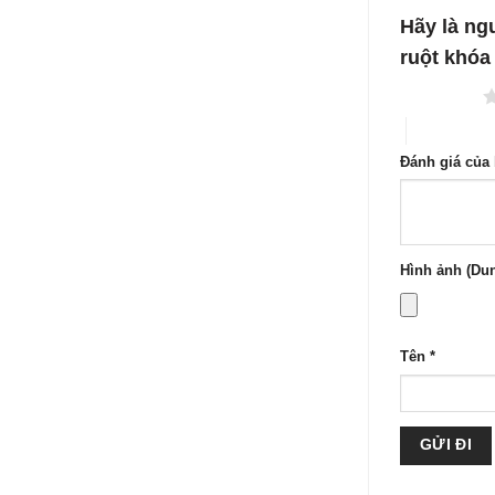
1
5
Hãy là ng
sao
ruột khóa
1 trên 5 sao
4 trên 5 sa
Đánh giá của
Hình ảnh (Dun
Tên
*