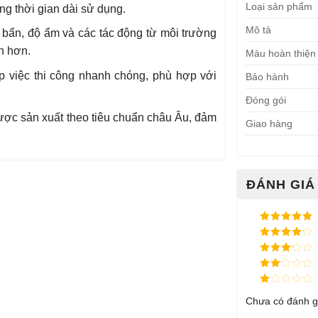
Loại sản phẩm
ng thời gian dài sử dụng.
Mô tả
 bẩn, độ ẩm và các tác động từ môi trường
h hơn.
Màu hoàn thiện
p việc thi công nhanh chóng, phù hợp với
Bảo hành
Đóng gói
c sản xuất theo tiêu chuẩn châu Âu, đảm
Giao hàng
ĐÁNH GIÁ 
Được xếp
hạng
5
5
Được xếp
sao
hạng
4
5
Được
sao
xếp
Được
hạng
3
xếp
5 sao
Được
hạng
Chưa có đánh g
xếp
2
5
hạng
sao