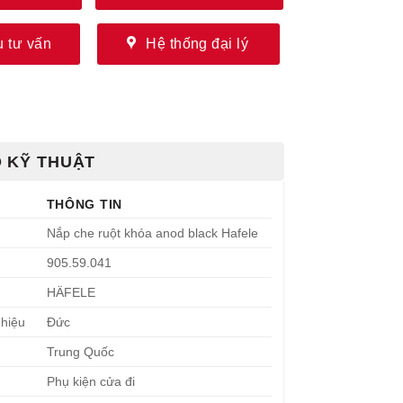
 tư vấn
Hệ thống đại lý
 KỸ THUẬT
THÔNG TIN
Nắp che ruột khóa anod black Hafele
905.59.041
HÄFELE
 hiệu
Đức
Trung Quốc
Phụ kiện cửa đi