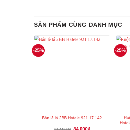
SẢN PHẨM CÙNG DANH MỤC
-25%
-25%
Ruộ
Bản lề lá 2BB Hafele 921.17.142
Hafel
Giá
Giá
84.000
₫
112.000
₫