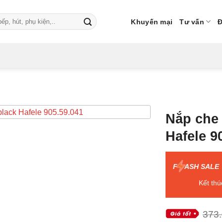
Khuyến mại
Tư vấn
Đ
Nắp che 
Hafele 9
F
ASH SALE
Kết thú
373