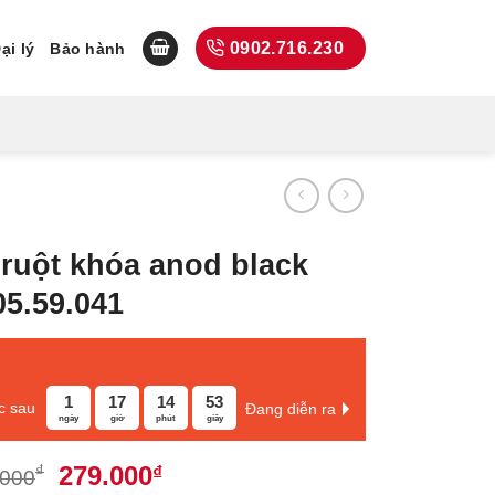
0902.716.230
ại lý
Bảo hành
ruột khóa anod black
05.59.041
1
17
14
52
c sau
Đang diễn ra
ngày
giờ
phút
giây
Giá
Giá
279.000
₫
₫
.000