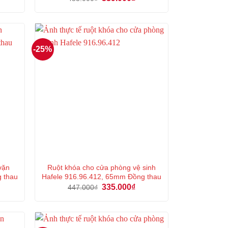
ện
gốc
hiện
là:
tại
453.000₫.
là:
5.000₫.
339.000₫.
-25%
vặn
Ruột khóa cho cửa phòng vệ sinh
g thau
Hafele 916.96.412, 65mm Đồng thau
á
Giá
Giá
335.000
₫
447.000
₫
ện
gốc
hiện
là:
tại
447.000₫.
là:
6.000₫.
335.000₫.