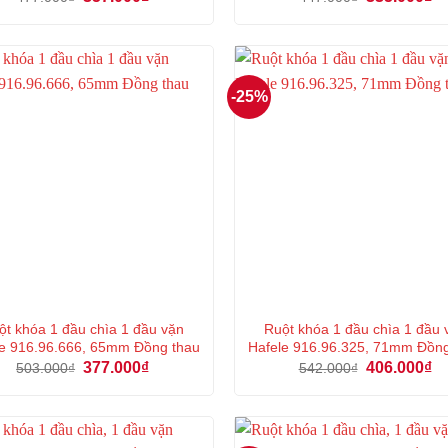
gốc
hiện
gốc
hi
là:
tại
là:
tại
477.000₫.
là:
447.000₫.
là:
357.000₫.
33
-25%
ột khóa 1 đầu chìa 1 đầu vặn
Ruột khóa 1 đầu chìa 1 đầu 
e 916.96.666, 65mm Đồng thau
Hafele 916.96.325, 71mm Đồn
Giá
Giá
Giá
Gi
377.000
₫
406.000
₫
503.000
₫
542.000
₫
gốc
hiện
gốc
hi
là:
tại
là:
tại
503.000₫.
là:
542.000₫.
là:
377.000₫.
40