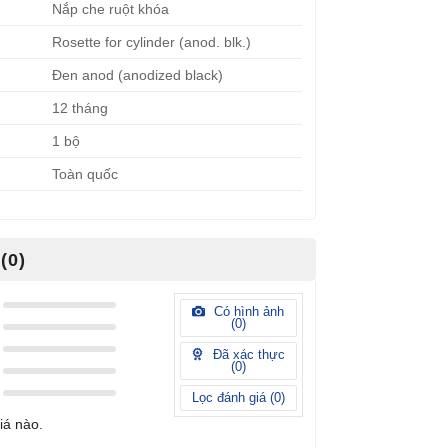
Nắp che ruột khóa
Rosette for cylinder (anod. blk.)
Đen anod (anodized black)
12 tháng
1 bộ
Toàn quốc
(0)
Có hình ảnh
(
0
)
Đã xác thực
(
0
)
Lọc đánh giá (
0
)
iá nào.