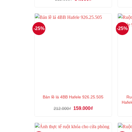
gốc
hiện
là:
tại
112.000₫.
là:
84.000₫.
-25%
-25%
Ru
Bản lề lá 4BB Hafele 926.25.505
Hafel
Giá
Giá
159.000
₫
212.000
₫
gốc
hiện
là:
tại
212.000₫.
là:
159.000₫.