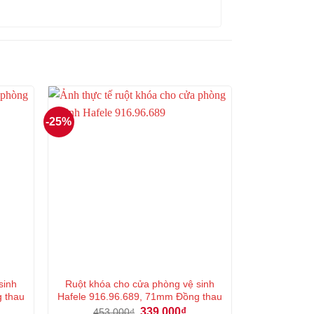
-25%
sinh
Ruột khóa cho cửa phòng vệ sinh
g thau
Hafele 916.96.689, 71mm Đồng thau
á
Giá
Giá
339.000
₫
453.000
₫