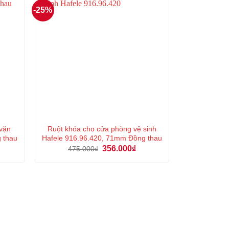
-25%
 vặn
Ruột khóa cho cửa phòng vệ sinh
 thau
Hafele 916.96.420, 71mm Đồng thau
á
Giá
Giá
356.000
₫
475.000
₫
ện
gốc
hiện
là:
tại
475.000₫.
là:
5.000₫.
356.000₫.