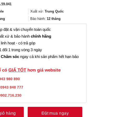
gốc
hiện
.59.041
là:
tại
373.000₫.
là:
ele
Xuất xứ:
Trung Quốc
279.000₫.
àng
Bảo hành:
12 tháng
p đặt & vận chuyển toàn quốc
ất xứ & bảo hành
chính hãng
linh hoạt - có trả góp
 đổi 1 trong vòng 3 ngày
 Chăm sóc
ngay cả khi sản phẩm hết hạn bảo
̉ có
GIÁ TỐT
hơn giá website
943 980 890
:
0943 848 777
0902.716.230
giỏ hàng
Đặt mua ngay