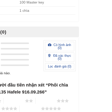
100 Master key
1 chìa
(0)
Có hình ảnh
(
0
)
Đã xác thực
(
0
)
Lọc đánh giá (
0
)
iá nào.
ười đầu tiên nhận xét “Phôi chìa
35 Hafele 916.09.266”
2 trên 5 sao
3 trên 5 sao
o
5 trên 5 sao