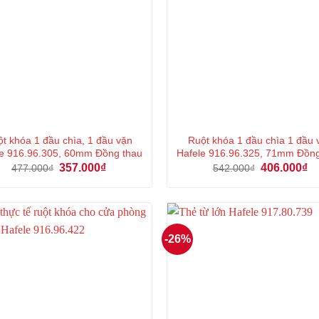
t khóa 1 đầu chìa, 1 đầu vặn
Ruột khóa 1 đầu chìa 1 đầu 
e 916.96.305, 60mm Đồng thau
Hafele 916.96.325, 71mm Đồn
Giá
Giá
Giá
Gi
357.000
₫
406.000
₫
477.000
₫
542.000
₫
gốc
hiện
gốc
hi
là:
tại
là:
tại
477.000₫.
là:
542.000₫.
là:
357.000₫.
40
-26%