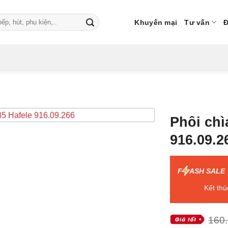
Khuyến mại
Tư vấn
Đ
Phôi chì
916.09.2
F
ASH SALE
Kết thú
160