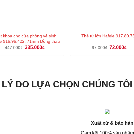
t khóa cho cửa phòng vệ sinh
Thẻ từ lớn Hafele 917.80.7
e 916.96.422, 71mm Đồng thau
Giá
Giá
Giá
Giá
335.000
₫
72.000
₫
447.000
₫
97.000
₫
gốc
hiện
gốc
hiệ
là:
tại
là:
tại
447.000₫.
là:
97.000₫.
là:
335.000₫.
72.
LÝ DO LỰA CHỌN CHÚNG TÔI
Xuất xứ & bảo hàn
Cam kết 100% sản phẩm