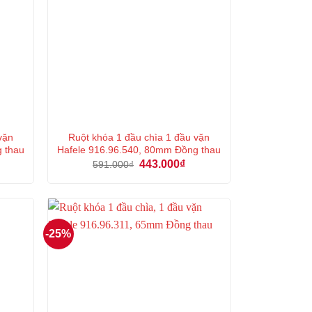
vặn
Ruột khóa 1 đầu chìa 1 đầu vặn
g thau
Hafele 916.96.540, 80mm Đồng thau
á
Giá
Giá
443.000
₫
591.000
₫
ện
gốc
hiện
là:
tại
591.000₫.
là:
6.000₫.
443.000₫.
-25%