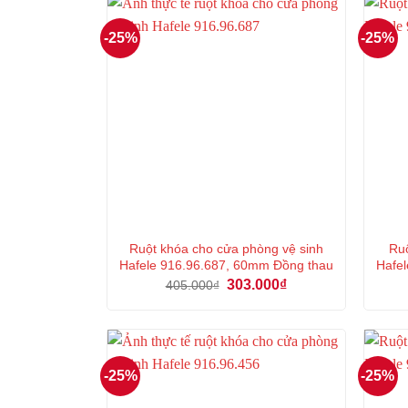
-25%
-25%
Ruột khóa cho cửa phòng vệ sinh
Ruộ
Hafele 916.96.687, 60mm Đồng thau
Hafel
Giá
Giá
303.000
₫
405.000
₫
gốc
hiện
là:
tại
405.000₫.
là:
303.000₫.
-25%
-25%