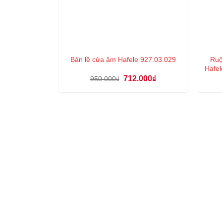
Ruộ
Bản lề cửa âm Hafele 927.03.029
Hafel
Giá
Giá
712.000
₫
950.000
₫
gốc
hiện
là:
tại
950.000₫.
là:
712.000₫.