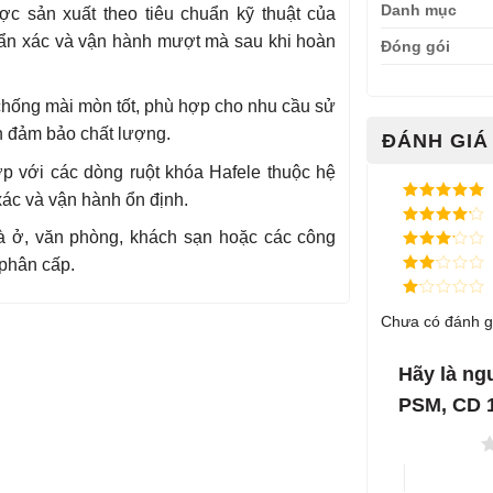
Danh mục
c sản xuất theo tiêu chuẩn kỹ thuật của
chuẩn xác và vận hành mượt mà sau khi hoàn
Đóng gói
chống mài mòn tốt, phù hợp cho nhu cầu sử
n đảm bảo chất lượng.
ĐÁNH GIÁ 
 với các dòng ruột khóa Hafele thuộc hệ
ác và vận hành ổn định.
Được xếp
hạng
5
5
 ở, văn phòng, khách sạn hoặc các công
Được xếp
sao
hạng
4
5
Được
 phân cấp.
sao
xếp
Được
hạng
3
xếp
5 sao
Được
hạng
Chưa có đánh g
xếp
2
5
hạng
sao
1
5
Hãy là ng
sao
PSM, CD 1
1 trên 5 sao
4 trên 5 sa