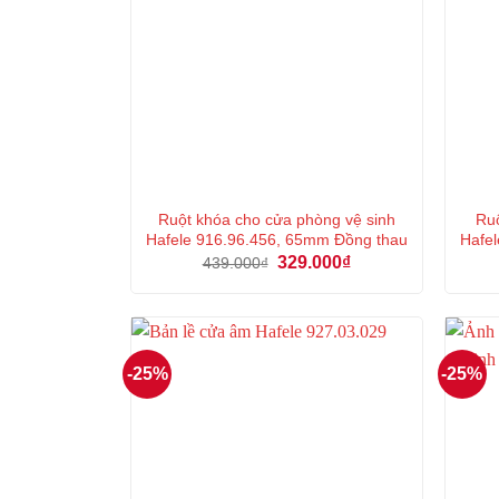
Ruột khóa cho cửa phòng vệ sinh
Ruộ
Hafele 916.96.456, 65mm Đồng thau
Hafel
Giá
Giá
329.000
₫
439.000
₫
gốc
hiện
là:
tại
439.000₫.
là:
329.000₫.
-25%
-25%