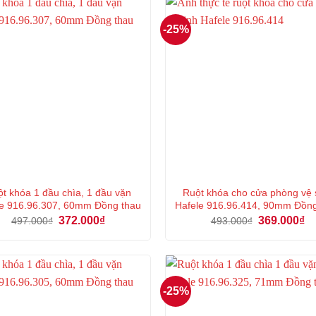
-25%
t khóa 1 đầu chìa, 1 đầu vặn
Ruột khóa cho cửa phòng vệ 
e 916.96.307, 60mm Đồng thau
Hafele 916.96.414, 90mm Đồn
Giá
Giá
Giá
Gi
372.000
₫
369.000
₫
497.000
₫
493.000
₫
gốc
hiện
gốc
hi
là:
tại
là:
tại
497.000₫.
là:
493.000₫.
là:
372.000₫.
36
-25%