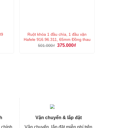
Ruột khóa 1 đầu chìa, 1 đầu vặn
39
Hafele 916.96.311, 65mm Đồng thau
Giá
Giá
375.000
₫
501.000
₫
n
gốc
hiện
là:
tại
501.000₫.
là:
000₫.
375.000₫.
h
Vận chuyển & lắp đặt
 chính
Vận chuyển, lắp đặt miễn phí trên