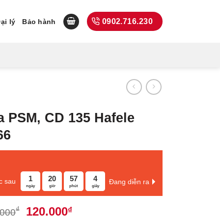
0902.716.230
ại lý
Bảo hành
a PSM, CD 135 Hafele
66
1
20
57
3
c sau
Đang diễn ra
ngày
giờ
phút
giây
Giá
Giá
120.000
₫
₫
.000