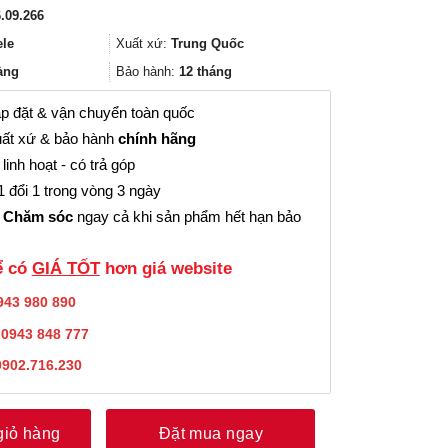
gốc
hiện
.09.266
là:
tại
160.000₫.
là:
ele
Xuất xứ:
Trung Quốc
120.000₫.
àng
Bảo hành:
12 tháng
p đặt & vận chuyển toàn quốc
ất xứ & bảo hành
chính hãng
linh hoạt - có trả góp
 đổi 1 trong vòng 3 ngày
 Chăm sóc
ngay cả khi sản phẩm hết hạn bảo
̉ có
GIÁ TỐT
hơn giá website
943 980 890
:
0943 848 777
0902.716.230
giỏ hàng
Đặt mua ngay