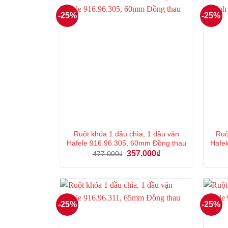
-25%
-25%
Ruột khóa 1 đầu chìa, 1 đầu vặn
Ruộ
Hafele 916.96.305, 60mm Đồng thau
Hafel
Giá
Giá
357.000
₫
477.000
₫
gốc
hiện
là:
tại
477.000₫.
là:
357.000₫.
-25%
-25%