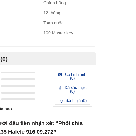
Chính hãng
12 tháng
Toàn quốc
100 Master key
(0)
Có hình ảnh
(
0
)
Đã xác thực
(
0
)
Lọc đánh giá (
0
)
iá nào.
ười đầu tiên nhận xét “Phôi chìa
35 Hafele 916.09.272”