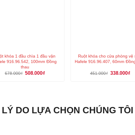
ột khóa 1 đầu chìa 1 đầu vặn
Ruột khóa cho cửa phòng vệ 
ele 916.96.542, 100mm Đồng
Hafele 916.96.407, 60mm Đồn
thau
Giá
Giá
Giá
Gi
508.000
₫
338.000
₫
678.000
₫
451.000
₫
gốc
hiện
gốc
hi
là:
tại
là:
tại
678.000₫.
là:
451.000₫.
là:
508.000₫.
33
LÝ DO LỰA CHỌN CHÚNG TÔI