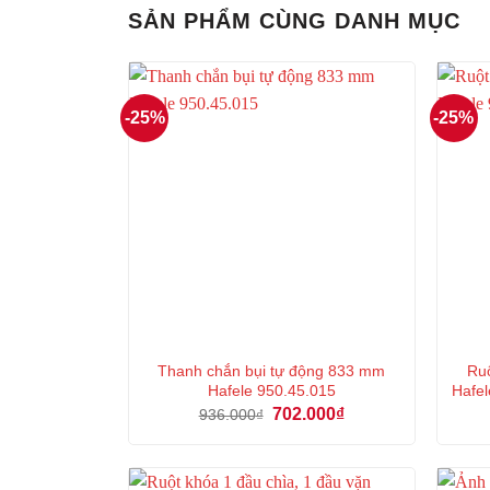
SẢN PHẨM CÙNG DANH MỤC
-25%
-25%
Thanh chắn bụi tự động 833 mm
Ruộ
Hafele 950.45.015
Hafel
Giá
Giá
702.000
₫
936.000
₫
gốc
hiện
là:
tại
936.000₫.
là:
702.000₫.