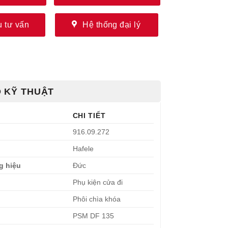
 tư vấn
Hệ thống đại lý
 KỸ THUẬT
CHI TIẾT
916.09.272
Hafele
g hiệu
Đức
Phụ kiện cửa đi
Phôi chìa khóa
PSM DF 135