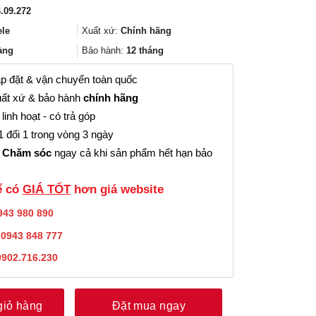
gốc
hiện
.09.272
là:
tại
137.000₫.
là:
ele
Xuất xứ:
Chính hãng
102.000₫.
àng
Bảo hành:
12 tháng
p đặt & vận chuyển toàn quốc
ất xứ & bảo hành
chính hãng
linh hoạt - có trả góp
 đổi 1 trong vòng 3 ngày
 Chăm sóc
ngay cả khi sản phẩm hết hạn bảo
̉ có
GIÁ TỐT
hơn giá website
943 980 890
:
0943 848 777
0902.716.230
giỏ hàng
Đặt mua ngay