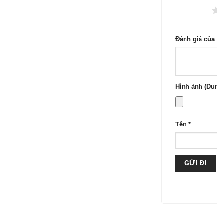
1 trên 5 sao
4 trên 5 sa
Đánh giá của
Hình ảnh (Dun
Tên
*