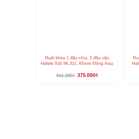
Ruột khóa 1 đầu chìa, 1 đầu vặn
Ru
Hafele 916.96.311, 65mm Đồng thau
Haf
Giá
Giá
375.000
₫
501.000
₫
gốc
hiện
là:
tại
501.000₫.
là:
375.000₫.