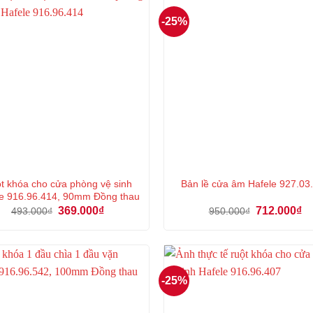
-25%
t khóa cho cửa phòng vệ sinh
Bản lề cửa âm Hafele 927.03
e 916.96.414, 90mm Đồng thau
Giá
Giá
Giá
Gi
369.000
₫
712.000
₫
493.000
₫
950.000
₫
gốc
hiện
gốc
hi
là:
tại
là:
tại
493.000₫.
là:
950.000₫.
là:
369.000₫.
71
-25%