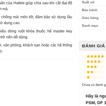
Xuất xứ
uẩn của Hafele giúp chìa sau khi cắt đạt độ
t mà.
Bảo hành
 chống mài mòn tốt, đảm bảo sử dụng lâu
Giao hàng
sử dụng cao.
Danh mục
iều dòng ruột khóa thuộc hệ master key
 trở nên dễ dàng.
, văn phòng, khách sạn hoặc các hệ thống
ĐÁNH GIÁ 
p.
Được xếp
hạng
5
5
Được xếp
sao
hạng
4
5
Được
sao
xếp
Được
hạng
3
xếp
5 sao
Được
hạng
Chưa có đánh g
xếp
2
5
hạng
sao
1
5
Hãy là ng
sao
PSM, DF 1