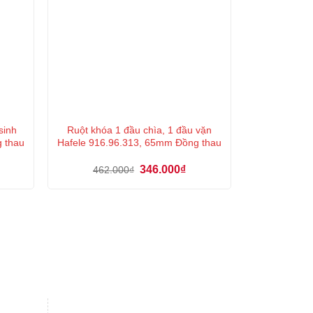
sinh
Ruột khóa 1 đầu chìa, 1 đầu vặn
g thau
Hafele 916.96.313, 65mm Đồng thau
á
Giá
Giá
346.000
₫
462.000
₫
ện
gốc
hiện
là:
tại
462.000₫.
là:
8.000₫.
346.000₫.