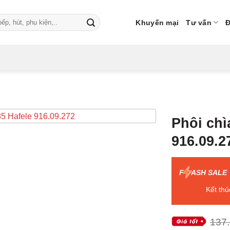
Khuyến mại
Tư vấn
Đ
Phôi chì
916.09.2
F
ASH SALE
Kết thú
137