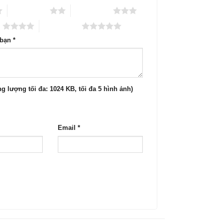
2 trên 5 sao
3 trên 5 sao
o
5 trên 5 sao
 bạn
*
g lượng tối đa: 1024 KB, tối đa 5 hình ảnh)
Email
*