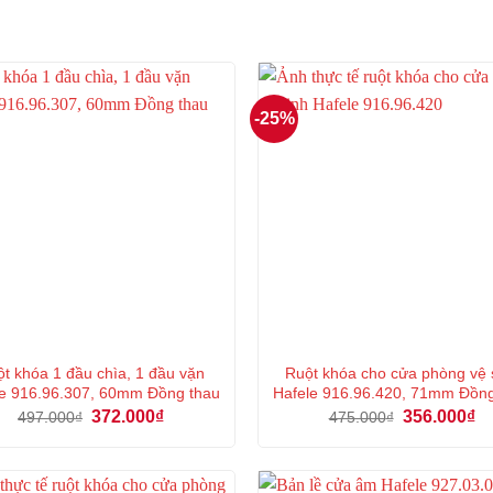
-25%
t khóa 1 đầu chìa, 1 đầu vặn
Ruột khóa cho cửa phòng vệ 
e 916.96.307, 60mm Đồng thau
Hafele 916.96.420, 71mm Đồn
Giá
Giá
Giá
Gi
372.000
₫
356.000
₫
497.000
₫
475.000
₫
gốc
hiện
gốc
hi
là:
tại
là:
tại
497.000₫.
là:
475.000₫.
là:
372.000₫.
35