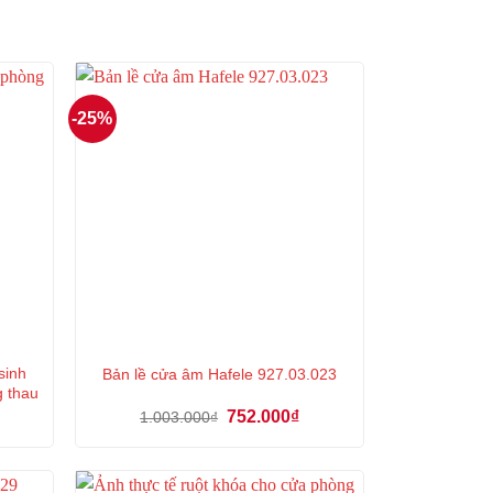
-25%
sinh
Bản lề cửa âm Hafele 927.03.023
g thau
á
Giá
Giá
752.000
₫
1.003.000
₫
ện
gốc
hiện
là:
tại
1.003.000₫.
là:
6.000₫.
752.000₫.