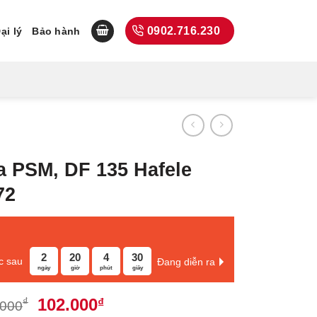
0902.716.230
ại lý
Bảo hành
a PSM, DF 135 Hafele
72
2
20
4
29
c sau
Đang diễn ra
ngày
giờ
phút
giây
Giá
Giá
102.000
₫
₫
.000