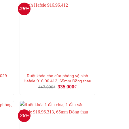
-25%
Ruột khóa cho cửa phòng vệ sinh
.029
Hafele 916.96.412, 65mm Đồng thau
á
Giá
Giá
335.000
₫
447.000
₫
ện
gốc
hiện
là:
tại
447.000₫.
là:
2.000₫.
335.000₫.
-25%