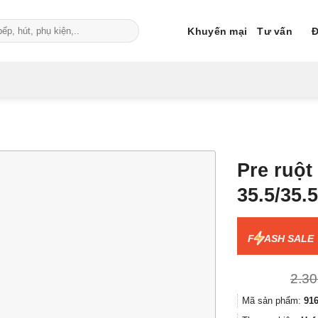
Khuyến mại
Tư vấn
Đ
Pre ruộ
35.5/35.
F
ASH SALE
2.30
Mã sản phẩm:
916