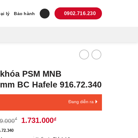
0902.716.230
ại lý
Bảo hành
t khóa PSM MNB
5mm BC Hafele 916.72.340
Đang diễn ra
Giá
Giá
1.731.000
₫
₫
9.000
gốc
hiện
.72.340
là:
tại