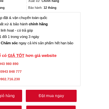
2.309.000₫.
là:
ele
Xuất xứ:
Chính hãng
1.731.000₫.
àng
Bảo hành:
12 tháng
p đặt & vận chuyển toàn quốc
ất xứ & bảo hành
chính hãng
linh hoạt - có trả góp
 đổi 1 trong vòng 3 ngày
 Chăm sóc
ngay cả khi sản phẩm hết hạn bảo
̉ có
GIÁ TỐT
hơn giá website
943 980 890
:
0943 848 777
0902.716.230
giỏ hàng
Đặt mua ngay