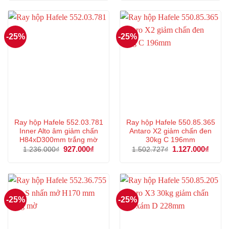
1.375.000₫.
là:
1.019.000₫.
là:
1.031.000₫.
764.00
-25%
-25%
Ray hộp Hafele 552.03.781
Ray hộp Hafele 550.85.365
Inner Alto âm giảm chấn
Antaro X2 giảm chấn đen
H84xD300mm trắng mờ
30kg C 196mm
Giá
927.000
₫
Giá
Giá
1.127.000
₫
Giá
1.236.000
₫
1.502.727
₫
gốc
hiện
gốc
hiện
là:
tại
là:
tại
1.236.000₫.
là:
1.502.727₫.
là:
927.000₫.
1.127
-25%
-25%