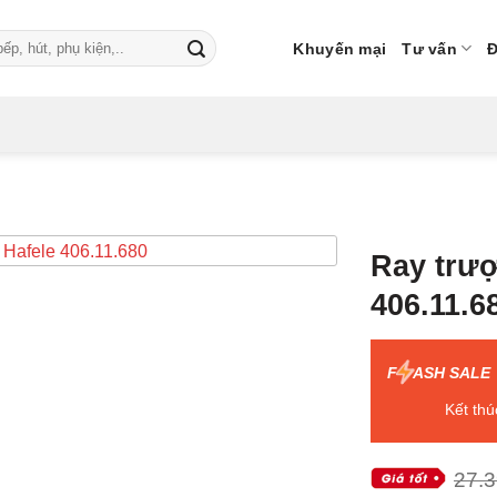
Khuyến mại
Tư vấn
Đ
Ray trượ
406.11.6
F
ASH SALE
Kết thú
27.