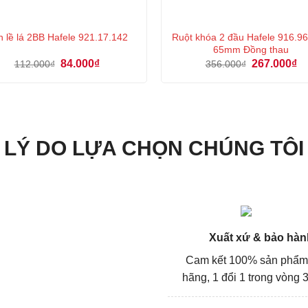
Ruột khóa 2 đầu Hafele 916.96
 lề lá 2BB Hafele 921.17.142
65mm Đồng thau
Giá
Giá
Giá
Gi
84.000
₫
267.000
₫
112.000
₫
356.000
₫
gốc
hiện
gốc
hi
là:
tại
là:
tại
112.000₫.
là:
356.000₫.
là:
84.000₫.
26
LÝ DO LỰA CHỌN CHÚNG TÔI
Xuất xứ & bảo hàn
Cam kết 100% sản phẩm
hãng, 1 đổi 1 trong vòng 3