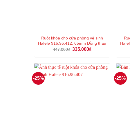
Ruột khóa cho cửa phòng vệ sinh
Ruộ
Hafele 916.96.412, 65mm Đồng thau
Hafe
Giá
Giá
335.000
₫
447.000
₫
gốc
hiện
là:
tại
447.000₫.
là:
335.000₫.
-25%
-25%