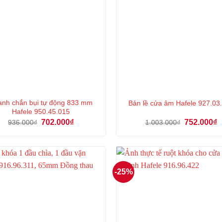
nh chắn bụi tự động 833 mm
Bản lề cửa âm Hafele 927.03
Hafele 950.45.015
Giá
Giá
Giá
G
702.000
₫
752.000
₫
936.000
₫
1.003.000
₫
gốc
hiện
gốc
h
là:
tại
là:
tạ
936.000₫.
là:
1.003.000₫.
là
702.000₫.
7
-25%