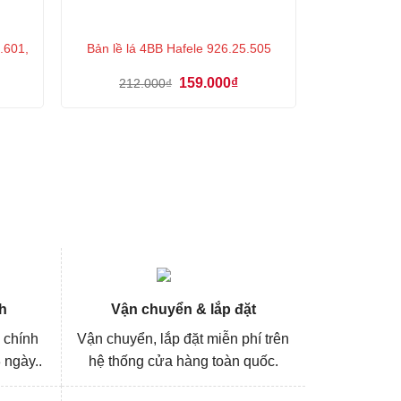
.601,
Bản lề lá 4BB Hafele 926.25.505
á
Giá
Giá
159.000
₫
212.000
₫
ện
gốc
hiện
là:
tại
212.000₫.
là:
7.000₫.
159.000₫.
h
Vận chuyển & lắp đặt
 chính
Vận chuyển, lắp đặt miễn phí trên
 ngày..
hệ thống cửa hàng toàn quốc.