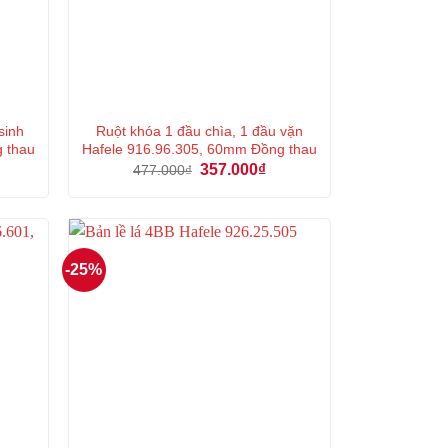
sinh
Ruột khóa 1 đầu chìa, 1 đầu vặn
g thau
Hafele 916.96.305, 60mm Đồng thau
á
Giá
Giá
357.000
₫
477.000
₫
ện
gốc
hiện
là:
tại
477.000₫.
là:
5.000₫.
357.000₫.
-25%