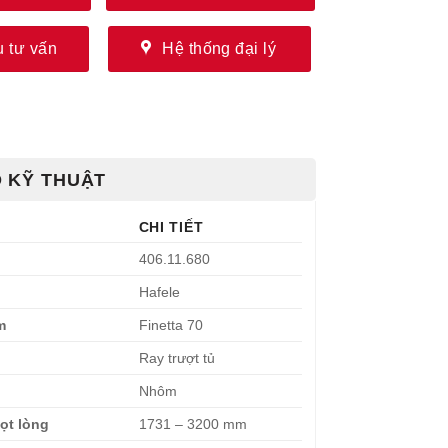
 tư vấn
Hệ thống đại lý
 KỸ THUẬT
CHI TIẾT
406.11.680
Hafele
m
Finetta 70
Ray trượt tủ
Nhôm
lọt lòng
1731 – 3200 mm