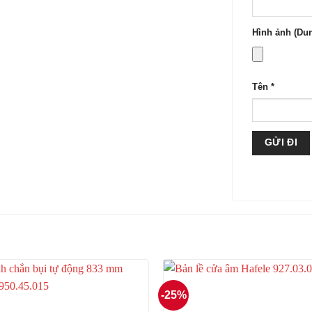
Hình ảnh (Dun
Tên
*
-25%