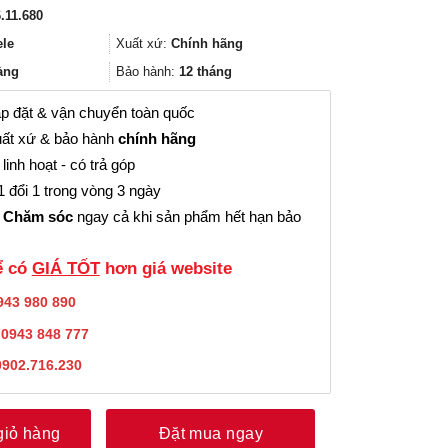
gốc
hiện
.11.680
là:
tại
27.399.000₫.
là:
ele
Xuất xứ:
Chính hãng
20.549.000₫.
àng
Bảo hành:
12 tháng
p đặt & vận chuyển toàn quốc
ất xứ & bảo hành
chính hãng
linh hoạt - có trả góp
 đổi 1 trong vòng 3 ngày
 Chăm sóc
ngay cả khi sản phẩm hết hạn bảo
̉ có
GIÁ TỐT
hơn giá website
943 980 890
:
0943 848 777
0902.716.230
giỏ hàng
Đặt mua ngay