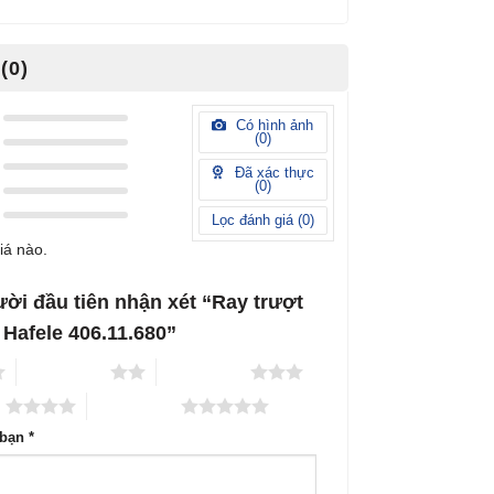
(0)
Có hình ảnh
(
0
)
Đã xác thực
(
0
)
Lọc đánh giá (
0
)
iá nào.
ười đầu tiên nhận xét “Ray trượt
0 Hafele 406.11.680”
2 trên 5 sao
3 trên 5 sao
o
5 trên 5 sao
 bạn
*