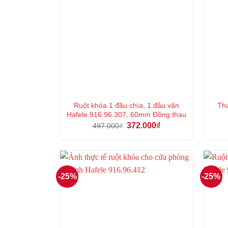
Ruột khóa 1 đầu chìa, 1 đầu vặn
Tha
Hafele 916.96.307, 60mm Đồng thau
Giá
Giá
372.000
₫
497.000
₫
gốc
hiện
là:
tại
497.000₫.
là:
372.000₫.
-25%
-25%