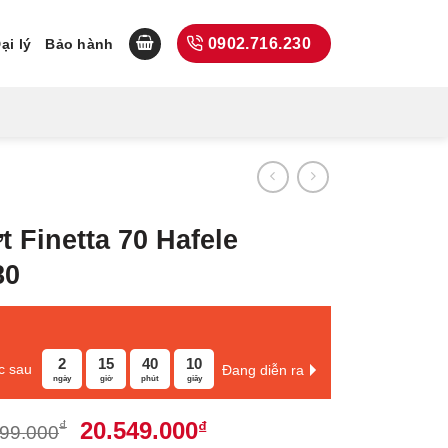
0902.716.230
ại lý
Bảo hành
t Finetta 70 Hafele
80
2
15
40
9
c sau
Đang diễn ra
ngày
giờ
phút
giây
Giá
Giá
20.549.000
₫
₫
399.000