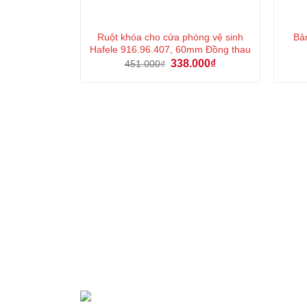
Ruột khóa cho cửa phòng vệ sinh
Bản
Hafele 916.96.407, 60mm Đồng thau
Giá
Giá
338.000
₫
451.000
₫
gốc
hiện
là:
tại
451.000₫.
là:
338.000₫.