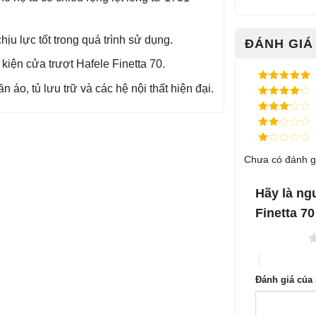
u lực tốt trong quá trình sử dụng.
ĐÁNH GIÁ 
kiện cửa trượt Hafele Finetta 70.
 áo, tủ lưu trữ và các hệ nội thất hiện đại.
Được xếp
hạng
5
5
Được xếp
sao
hạng
4
5
Được
sao
xếp
Được
hạng
3
xếp
5 sao
Được
hạng
Chưa có đánh g
xếp
2
5
hạng
sao
1
5
Hãy là ng
sao
Finetta 7
1 trên 5 sao
4 trên 5 sa
Đánh giá của