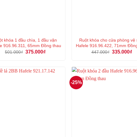
t khóa 1 đầu chìa, 1 đầu vặn
Ruột khóa cho cửa phòng vệ 
le 916.96.311, 65mm Đồng thau
Hafele 916.96.422, 71mm Đồn
Giá
Giá
Giá
Gi
375.000
₫
335.000
₫
501.000
₫
447.000
₫
gốc
hiện
gốc
hi
là:
tại
là:
tại
501.000₫.
là:
447.000₫.
là:
375.000₫.
33
-25%