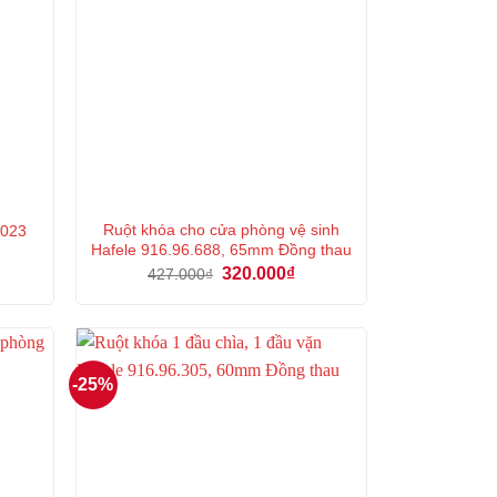
Ruột khóa cho cửa phòng vệ sinh
.023
Hafele 916.96.688, 65mm Đồng thau
iá
Giá
Giá
320.000
₫
427.000
₫
iện
gốc
hiện
i
là:
tại
:
427.000₫.
là:
52.000₫.
320.000₫.
-25%