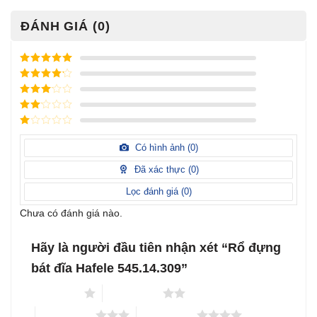
ĐÁNH GIÁ (0)
Được xếp
hạng
5
5
Được xếp
sao
hạng
4
5
Được
sao
xếp
Được
hạng
3
xếp
5 sao
Được
hạng
xếp
Có hình ảnh (
0
)
2
5
hạng
sao
1
Đã xác thực (
0
)
5
sao
Lọc đánh giá (
0
)
Chưa có đánh giá nào.
Hãy là người đầu tiên nhận xét “Rổ đựng
bát đĩa Hafele 545.14.309”
1 trên 5 sao
2 trên 5 sao
3 trên 5 sao
4 trên 5 sao