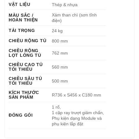
VẬT LIỆU
Thép & nhựa
Xám than chì (sơn tĩnh
MÀU SẮC /
HOÀN THIỆN
điện)
TẢI TRỌNG
24 kg
CHIỀU RỘNG TỦ
800 mm
CHIỀU RỘNG
762 mm
LỌT LÒNG TỦ
CHIỀU CAO TỦ
560 mm
TỐI THIỂU
CHIỀU SÂU TỦ
500 mm
TỐI THIỂU
KÍCH THƯỚC
R736 x S456 x C180 mm
SẢN PHẨM
1 rổ,
1 cặp ray trượt giảm chấn,
ĐÓNG GÓI
Phụ kiện dạng Module và
phụ kiện lắp đặt