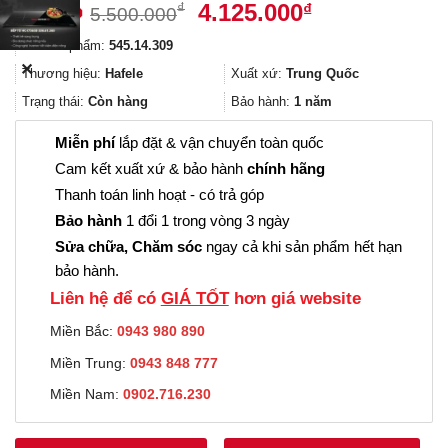
Giá
Giá
4.125.000
₫
₫
5.500.000
gốc
hiện
Mã sản phẩm:
545.14.309
là:
tại
✕
5.500.000₫.
là:
Thương hiệu:
Hafele
Xuất xứ:
Trung Quốc
4.125.000₫.
Trạng thái:
Còn hàng
Bảo hành:
1 năm
Miễn phí
lắp đặt & vận chuyển toàn quốc
Cam kết xuất xứ & bảo hành
chính hãng
Thanh toán linh hoạt - có trả góp
Bảo hành
1 đổi 1 trong vòng 3 ngày
Sửa chữa, Chăm sóc
ngay cả khi sản phẩm hết hạn
bảo hành.
Liên hệ để có
GIÁ TỐT
hơn giá website
Miền Bắc:
0943 980 890
Miền Trung:
0943 848 777
Miền Nam:
0902.716.230