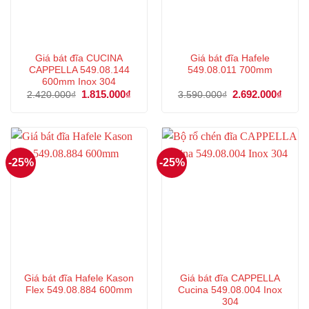
Giá bát đĩa CUCINA
Giá bát đĩa Hafele
CAPPELLA 549.08.144
549.08.011 700mm
600mm Inox 304
Giá
1.815.000
₫
Giá
Giá
2.692.000
₫
Giá
2.420.000
₫
3.590.000
₫
gốc
hiện
gốc
hiện
là:
tại
là:
tại
2.420.000₫.
là:
3.590.000₫.
là:
1.815.000₫.
2.692
-25%
-25%
Giá bát đĩa Hafele Kason
Giá bát đĩa CAPPELLA
Flex 549.08.884 600mm
Cucina 549.08.004 Inox
304