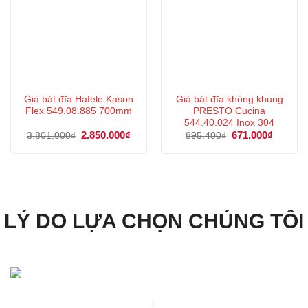
Giá bát đĩa Hafele Kason
Giá bát đĩa không khung
Flex 549.08.885 700mm
PRESTO Cucina
544.40.024 Inox 304
Giá
2.850.000
₫
Giá
Giá
671.000
₫
Giá
3.801.000
₫
895.400
₫
gốc
hiện
gốc
hiện
là:
tại
là:
tại
3.801.000₫.
là:
895.400₫.
là:
2.850.000₫.
671.000
LÝ DO LỰA CHỌN CHÚNG TÔI