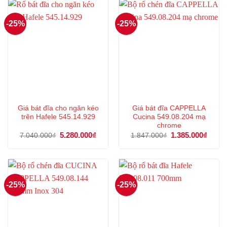
-25%
-25%
Giá bát đĩa cho ngăn kéo
Giá bát đĩa CAPPELLA
trên Hafele 545.14.929
Cucina 549.08.204 mạ
chrome
Giá
5.280.000
₫
Giá
Giá
1.385.000
₫
Giá
7.040.000
₫
1.847.000
₫
gốc
hiện
gốc
hiện
là:
tại
là:
tại
7.040.000₫.
là:
1.847.000₫.
là:
5.280.000₫.
1.385
-25%
-25%