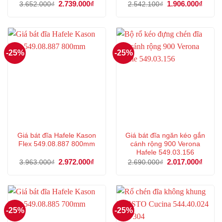
Giá
2.739.000
₫
Giá
Giá
1.906.000
₫
Giá
3.652.000
₫
2.542.100
₫
gốc
hiện
gốc
hiện
là:
tại
là:
tại
3.652.000₫.
là:
2.542.100₫.
là:
2.739.000₫.
1.906
-25%
-25%
Giá bát đĩa Hafele Kason
Giá bát đĩa ngăn kéo gắn
Flex 549.08.887 800mm
cánh rộng 900 Verona
Hafele 549.03.156
Giá
2.972.000
₫
Giá
Giá
2.017.000
₫
Giá
3.963.000
₫
2.690.000
₫
gốc
hiện
gốc
hiện
là:
tại
là:
tại
3.963.000₫.
là:
2.690.000₫.
là:
2.972.000₫.
2.017
-25%
-25%