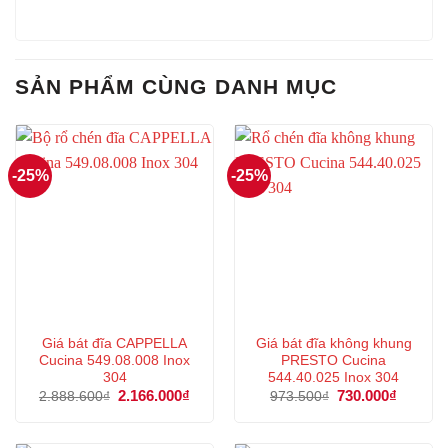
SẢN PHẨM CÙNG DANH MỤC
-25%
-25%
Giá bát đĩa CAPPELLA
Giá bát đĩa không khung
Cucina 549.08.008 Inox
PRESTO Cucina
304
544.40.025 Inox 304
Giá
2.166.000
₫
Giá
Giá
730.000
₫
Giá
2.888.600
₫
973.500
₫
gốc
hiện
gốc
hiện
là:
tại
là:
tại
2.888.600₫.
là:
973.500₫.
là:
2.166.000₫.
730.000