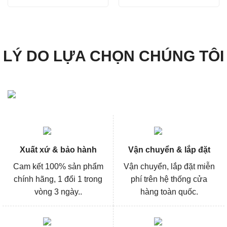
là:
tại
là:
tại
4.158.000₫.
là:
3.826.000₫.
là:
3.118.000₫.
2.869
LÝ DO LỰA CHỌN CHÚNG TÔI
Xuất xứ & bảo hành
Vận chuyển & lắp đặt
Cam kết 100% sản phẩm
Vận chuyển, lắp đặt miễn
chính hãng, 1 đổi 1 trong
phí trên hệ thống cửa
vòng 3 ngày..
hàng toàn quốc.