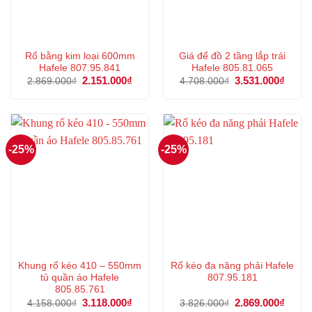
Rổ bằng kim loại 600mm
Giá để đồ 2 tầng lắp trái
Hafele 807.95.841
Hafele 805.81.065
Giá
2.151.000
₫
Giá
Giá
3.531.000
₫
Giá
2.869.000
₫
4.708.000
₫
gốc
hiện
gốc
hiện
là:
tại
là:
tại
2.869.000₫.
là:
4.708.000₫.
là:
2.151.000₫.
3.531
-25%
-25%
Khung rổ kéo 410 – 550mm
Rổ kéo đa năng phải Hafele
tủ quần áo Hafele
807.95.181
805.85.761
Giá
3.118.000
₫
Giá
Giá
2.869.000
₫
Giá
4.158.000
₫
3.826.000
₫
gốc
hiện
gốc
hiện