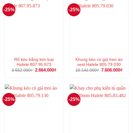
-25%
-25%
Rổ kéo bằng kim loại
Khung kéo có giá treo áo
Hafele 807.95.873
vest Hafele 805.79.030
Giá
2.664.000
₫
Giá
Giá
7.606.000
₫
Giá
3.552.000
₫
10.142.000
₫
gốc
hiện
gốc
hiện
là:
tại
là:
tại
3.552.000₫.
là:
10.142.000₫.
là:
2.664.000₫.
7.606
-25%
-25%