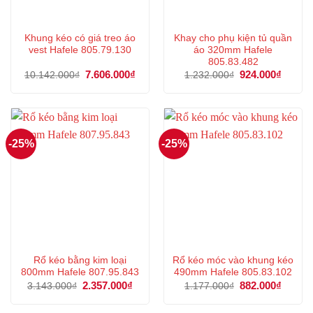
Khung kéo có giá treo áo
Khay cho phụ kiện tủ quần
vest Hafele 805.79.130
áo 320mm Hafele
805.83.482
Giá
7.606.000
₫
Giá
Giá
924.000
₫
Giá
10.142.000
₫
1.232.000
₫
gốc
hiện
gốc
hiện
là:
tại
là:
tại
10.142.000₫.
là:
1.232.000₫.
là:
7.606.000₫.
924.00
-25%
-25%
Rổ kéo bằng kim loại
Rổ kéo móc vào khung kéo
800mm Hafele 807.95.843
490mm Hafele 805.83.102
Giá
2.357.000
₫
Giá
Giá
882.000
₫
Giá
3.143.000
₫
1.177.000
₫
gốc
hiện
gốc
hiện
là:
tại
là:
tại
3.143.000₫.
là:
1.177.000₫.
là: