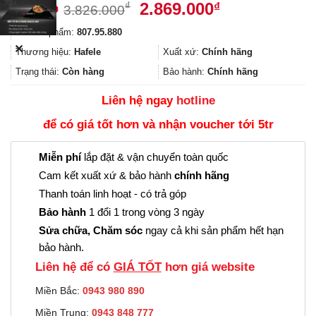
Giá
Giá
2.869.000
₫
₫
3.826.000
gốc
hiện
Mã sản phẩm:
807.95.880
là:
tại
✕
3.826.000₫.
là:
Thương hiệu:
Hafele
Xuất xứ:
Chính hãng
2.869.000₫.
Trạng thái:
Còn hàng
Bảo hành:
Chính hãng
Liên hệ ngay
hotline
để có giá tốt hơn và nhận voucher tới 5tr
Miễn phí
lắp đặt & vận chuyển toàn quốc
Cam kết xuất xứ & bảo hành
chính hãng
Thanh toán linh hoạt - có trả góp
Bảo hành
1 đổi 1 trong vòng 3 ngày
Sửa chữa, Chăm sóc
ngay cả khi sản phẩm hết hạn
bảo hành.
Liên hệ để có
GIÁ TỐT
hơn giá website
Miền Bắc:
0943 980 890
Miền Trung:
0943 848 777