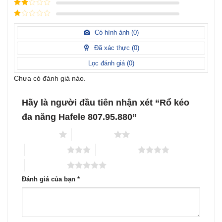
Được
sao
xếp
Được
hạng
3
xếp
5 sao
Được
hạng
xếp
Có hình ảnh (
0
)
2
5
hạng
sao
1
Đã xác thực (
0
)
5
sao
Lọc đánh giá (
0
)
Chưa có đánh giá nào.
Hãy là người đầu tiên nhận xét “Rổ kéo
đa năng Hafele 807.95.880”
1 trên 5 sao
2 trên 5 sao
3 trên 5 sao
4 trên 5 sao
5 trên 5 sao
Đánh giá của bạn
*