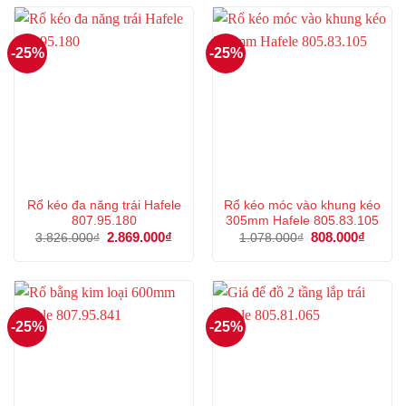
2.357.000₫.
882.00
-25%
-25%
Rổ kéo đa năng trái Hafele
Rổ kéo móc vào khung kéo
807.95.180
305mm Hafele 805.83.105
Giá
2.869.000
₫
Giá
Giá
808.000
₫
Giá
3.826.000
₫
1.078.000
₫
gốc
hiện
gốc
hiện
là:
tại
là:
tại
3.826.000₫.
là:
1.078.000₫.
là:
2.869.000₫.
808.00
-25%
-25%