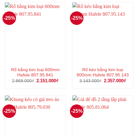
7.606.000₫.
2.664
-25%
-25%
Rổ bằng kim loại 600mm
Rổ kéo bằng kim loại
Hafele 807.95.841
800mm Hafele 807.95.143
Giá
2.151.000
₫
Giá
Giá
2.357.000
₫
Giá
2.869.000
₫
3.143.000
₫
gốc
hiện
gốc
hiện
là:
tại
là:
tại
2.869.000₫.
là:
3.143.000₫.
là:
2.151.000₫.
2.357
-25%
-25%