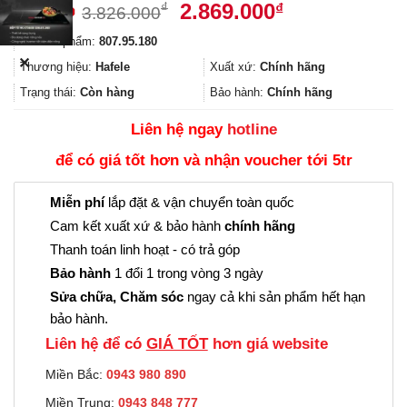
Giá
Giá
2.869.000
₫
₫
3.826.000
gốc
hiện
Mã sản phẩm:
807.95.180
là:
tại
✕
3.826.000₫.
là:
Thương hiệu:
Hafele
Xuất xứ:
Chính hãng
2.869.000₫.
Trạng thái:
Còn hàng
Bảo hành:
Chính hãng
Liên hệ ngay
hotline
để có giá tốt hơn và nhận voucher tới 5tr
Miễn phí
lắp đặt & vận chuyển toàn quốc
Cam kết xuất xứ & bảo hành
chính hãng
Thanh toán linh hoạt - có trả góp
Bảo hành
1 đổi 1 trong vòng 3 ngày
Sửa chữa, Chăm sóc
ngay cả khi sản phẩm hết hạn
bảo hành.
Liên hệ để có
GIÁ TỐT
hơn giá website
Miền Bắc:
0943 980 890
Miền Trung:
0943 848 777