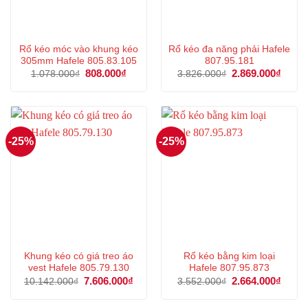
Rổ kéo móc vào khung kéo
Rổ kéo đa năng phải Hafele
305mm Hafele 805.83.105
807.95.181
Giá
808.000
₫
Giá
Giá
2.869.000
₫
Giá
1.078.000
₫
3.826.000
₫
gốc
hiện
gốc
hiện
là:
tại
là:
tại
1.078.000₫.
là:
3.826.000₫.
là:
808.000₫.
2.869
-25%
-25%
Khung kéo có giá treo áo
Rổ kéo bằng kim loại
vest Hafele 805.79.130
Hafele 807.95.873
Giá
7.606.000
₫
Giá
Giá
2.664.000
₫
Giá
10.142.000
₫
3.552.000
₫
gốc
hiện
gốc
hiện
là:
tại
là:
tại
10.142.000₫.
là:
3.552.000₫.
là: