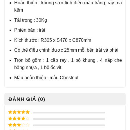
Hoàn thiện : khung sơn tĩnh điện màu trắng, ray mạ
kẽm
Tải trọng : 30Kg
Phiên bản : trái
Kích thước : R305 x S478 x C870mm
Có thể điều chỉnh được 25mm mỗi bên trái và phải
Trọn bộ gồm : 1 cặp ray , 1 bộ khung , 4 nắp che
bằng nhựa , 1 bộ ốc vít
Màu hoàn thiện : màu Chestnut
ĐÁNH GIÁ (0)
Được xếp
hạng
5
5
Được xếp
sao
hạng
4
5