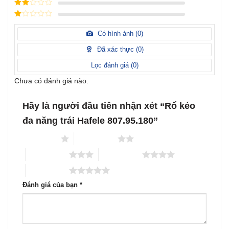
Được
sao
xếp
Được
hạng
3
xếp
5 sao
Được
hạng
xếp
Có hình ảnh (
0
)
2
5
hạng
sao
1
Đã xác thực (
0
)
5
sao
Lọc đánh giá (
0
)
Chưa có đánh giá nào.
Hãy là người đầu tiên nhận xét “Rổ kéo
đa năng trái Hafele 807.95.180”
1 trên 5 sao
2 trên 5 sao
3 trên 5 sao
4 trên 5 sao
5 trên 5 sao
Đánh giá của bạn
*