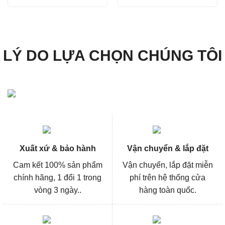
là:
tại
là:
tại
4.158.000₫.
là:
3.826.000₫.
là:
3.118.000₫.
2.869
LÝ DO LỰA CHỌN CHÚNG TÔI
Xuất xứ & bảo hành
Vận chuyển & lắp đặt
Cam kết 100% sản phẩm
Vận chuyển, lắp đặt miễn
chính hãng, 1 đổi 1 trong
phí trên hệ thống cửa
vòng 3 ngày..
hàng toàn quốc.