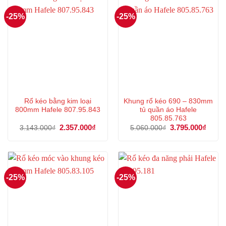
-25%
-25%
Rổ kéo bằng kim loại
Khung rổ kéo 690 – 830mm
800mm Hafele 807.95.843
tủ quần áo Hafele
805.85.763
Giá
2.357.000
₫
Giá
Giá
3.795.000
₫
Giá
3.143.000
₫
5.060.000
₫
gốc
hiện
gốc
hiện
là:
tại
là:
tại
3.143.000₫.
là:
5.060.000₫.
là:
2.357.000₫.
3.795
-25%
-25%