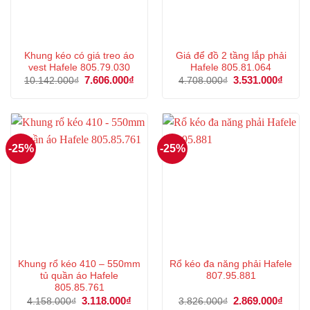
Khung kéo có giá treo áo
Giá để đồ 2 tầng lắp phải
vest Hafele 805.79.030
Hafele 805.81.064
Giá
7.606.000
₫
Giá
Giá
3.531.000
₫
Giá
10.142.000
₫
4.708.000
₫
gốc
hiện
gốc
hiện
là:
tại
là:
tại
10.142.000₫.
là:
4.708.000₫.
là:
7.606.000₫.
3.531
-25%
-25%
Khung rổ kéo 410 – 550mm
Rổ kéo đa năng phải Hafele
tủ quần áo Hafele
807.95.881
805.85.761
Giá
3.118.000
₫
Giá
Giá
2.869.000
₫
Giá
4.158.000
₫
3.826.000
₫
gốc
hiện
gốc
hiện