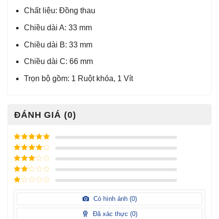
Chất liệu: Đồng thau
Chiều dài A: 33 mm
Chiều dài B: 33 mm
Chiều dài C: 66 mm
Trọn bộ gồm: 1 Ruột khóa, 1 Vít
ĐÁNH GIÁ (0)
Được xếp
hạng
5
5
Được xếp
sao
hạng
4
5
Được
sao
xếp
Được
hạng
3
xếp
5 sao
Được
hạng
xếp
Có hình ảnh (
0
)
2
5
hạng
sao
1
Đã xác thực (
0
)
5