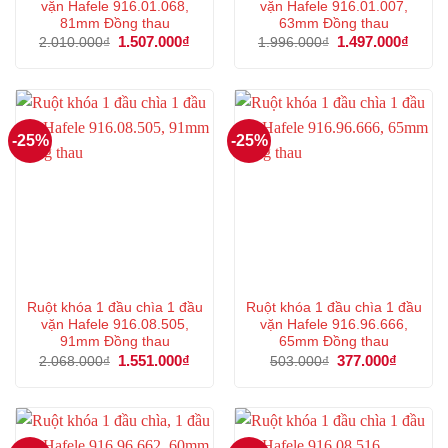
vặn Hafele 916.01.068,
vặn Hafele 916.01.007,
81mm Đồng thau
63mm Đồng thau
Giá
1.507.000
₫
Giá
Giá
1.497.000
₫
Giá
2.010.000
₫
1.996.000
₫
gốc
hiện
gốc
hiện
là:
tại
là:
tại
2.010.000₫.
là:
1.996.000₫.
là:
1.507.000₫.
1.497
-25%
-25%
Ruột khóa 1 đầu chìa 1 đầu
Ruột khóa 1 đầu chìa 1 đầu
vặn Hafele 916.08.505,
vặn Hafele 916.96.666,
91mm Đồng thau
65mm Đồng thau
Giá
1.551.000
₫
Giá
Giá
377.000
₫
Giá
2.068.000
₫
503.000
₫
gốc
hiện
gốc
hiện
là:
tại
là:
tại
2.068.000₫.
là:
503.000₫.
là:
1.551.000₫.
377.000