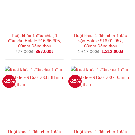
Ruột khóa 1 đầu chìa, 1
Ruột khóa 1 đầu chìa 1 đầu
đầu vặn Hafele 916.96.305,
vặn Hafele 916.01.057,
60mm Đồng thau
63mm Đồng thau
Giá
357.000
₫
Giá
Giá
1.212.000
₫
Giá
477.000
₫
1.617.000
₫
gốc
hiện
gốc
hiện
là:
tại
là:
tại
477.000₫.
là:
1.617.000₫.
là:
357.000₫.
1.212
-25%
-25%
Ruột khóa 1 đầu chìa 1 đầu
Ruột khóa 1 đầu chìa 1 đầu