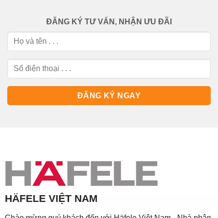
ĐĂNG KÝ TƯ VẤN, NHẬN ƯU ĐÃI
HÄFELE VIỆT NAM
Chào mừng quý khách đến với Häfele Việt Nam - Nhà phân