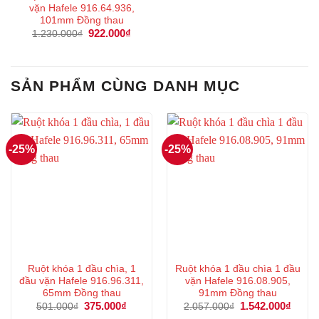
vặn Hafele 916.64.936,
101mm Đồng thau
Giá
922.000
₫
Giá
1.230.000
₫
gốc
hiện
là:
tại
1.230.000₫.
là:
922.000₫.
SẢN PHẨM CÙNG DANH MỤC
-25%
-25%
Ruột khóa 1 đầu chìa, 1
Ruột khóa 1 đầu chìa 1 đầu
đầu vặn Hafele 916.96.311,
vặn Hafele 916.08.905,
65mm Đồng thau
91mm Đồng thau
Giá
375.000
₫
Giá
Giá
1.542.000
₫
Giá
501.000
₫
2.057.000
₫
gốc
hiện
gốc
hiện