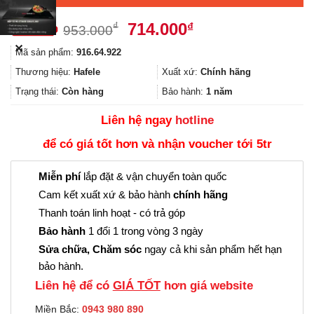
Giá
Giá
714.000
₫
₫
953.000
gốc
hiện
✕
Mã sản phẩm:
916.64.922
là:
tại
953.000₫.
là:
Thương hiệu:
Hafele
Xuất xứ:
Chính hãng
714.000₫.
Trạng thái:
Còn hàng
Bảo hành:
1 năm
Liên hệ ngay
hotline
để có giá tốt hơn và nhận voucher tới 5tr
Miễn phí
lắp đặt & vận chuyển toàn quốc
Cam kết xuất xứ & bảo hành
chính hãng
Thanh toán linh hoạt - có trả góp
Bảo hành
1 đổi 1 trong vòng 3 ngày
Sửa chữa, Chăm sóc
ngay cả khi sản phẩm hết hạn
bảo hành.
Liên hệ để có
GIÁ TỐT
hơn giá website
Miền Bắc:
0943 980 890