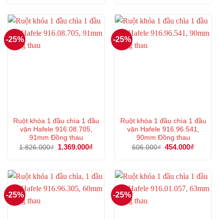
là:
tại
là:
tại
501.000₫.
là:
2.057.000₫.
là:
375.000₫.
1.542
-25%
-25%
Ruột khóa 1 đầu chìa 1 đầu
Ruột khóa 1 đầu chìa 1 đầu
vặn Hafele 916.08.705,
vặn Hafele 916.96.541,
91mm Đồng thau
90mm Đồng thau
Giá
1.369.000
₫
Giá
Giá
454.000
₫
Giá
1.826.000
₫
606.000
₫
gốc
hiện
gốc
hiện
là:
tại
là:
tại
1.826.000₫.
là:
606.000₫.
là:
1.369.000₫.
454.000
-25%
-25%