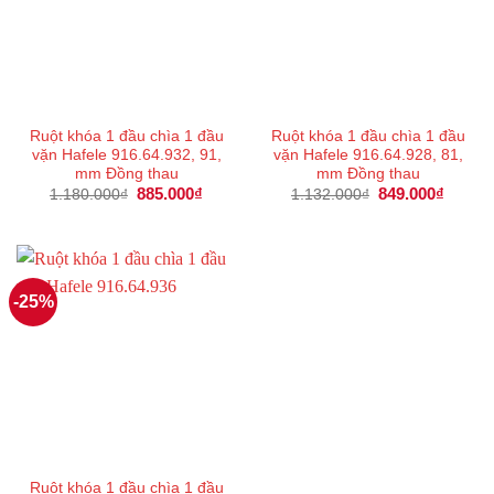
Ruột khóa 1 đầu chìa 1 đầu
Ruột khóa 1 đầu chìa 1 đầu
vặn Hafele 916.64.932, 91,
vặn Hafele 916.64.928, 81,
mm Đồng thau
mm Đồng thau
Giá
885.000
₫
Giá
Giá
849.000
₫
Giá
1.180.000
₫
1.132.000
₫
gốc
hiện
gốc
hiện
là:
tại
là:
tại
1.180.000₫.
là:
1.132.000₫.
là:
885.000₫.
849.00
-25%
Ruột khóa 1 đầu chìa 1 đầu