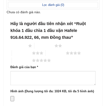
sao
Lọc đánh giá (
0
)
Chưa có đánh giá nào.
Hãy là người đầu tiên nhận xét “Ruột
khóa 1 đầu chìa 1 đầu vặn Hafele
916.64.922, 66, mm Đồng thau”
1 trên 5 sao
2 trên 5 sao
3 trên 5 sao
4 trên 5 sao
5 trên 5 sao
Đánh giá của bạn
*
Hình ảnh (Dung lượng tối đa: 1024 KB, tối đa 5 hình ảnh)