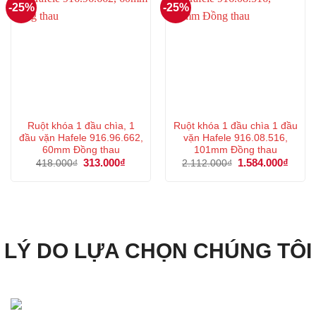
-25%
-25%
Ruột khóa 1 đầu chìa, 1
Ruột khóa 1 đầu chìa 1 đầu
đầu vặn Hafele 916.96.662,
vặn Hafele 916.08.516,
60mm Đồng thau
101mm Đồng thau
Giá
313.000
₫
Giá
Giá
1.584.000
₫
Giá
418.000
₫
2.112.000
₫
gốc
hiện
gốc
hiện
là:
tại
là:
tại
418.000₫.
là:
2.112.000₫.
là:
313.000₫.
1.584
LÝ DO LỰA CHỌN CHÚNG TÔI