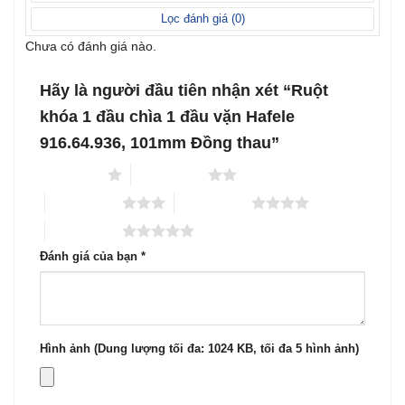
sao
Lọc đánh giá (
0
)
Chưa có đánh giá nào.
Hãy là người đầu tiên nhận xét “Ruột
khóa 1 đầu chìa 1 đầu vặn Hafele
916.64.936, 101mm Đồng thau”
1 trên 5 sao
2 trên 5 sao
3 trên 5 sao
4 trên 5 sao
5 trên 5 sao
Đánh giá của bạn
*
Hình ảnh (Dung lượng tối đa: 1024 KB, tối đa 5 hình ảnh)