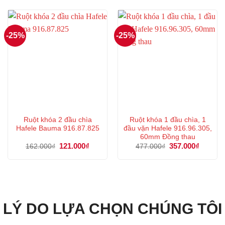
418.000₫.
là:
1.815.000₫.
là:
313.000₫.
1.361
-25%
-25%
Ruột khóa 2 đầu chìa
Ruột khóa 1 đầu chìa, 1
Hafele Bauma 916.87.825
đầu vặn Hafele 916.96.305,
60mm Đồng thau
Giá
121.000
₫
Giá
Giá
357.000
₫
Giá
162.000
₫
477.000
₫
gốc
hiện
gốc
hiện
là:
tại
là:
tại
162.000₫.
là:
477.000₫.
là:
121.000₫.
357.000
LÝ DO LỰA CHỌN CHÚNG TÔI