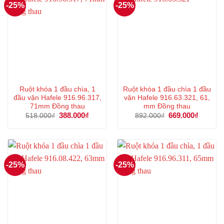
-25%
-25%
Ruột khóa 1 đầu chìa, 1
Ruột khóa 1 đầu chìa 1 đầu
đầu vặn Hafele 916.96.317,
vặn Hafele 916.63.321, 61,
71mm Đồng thau
mm Đồng thau
Giá
388.000
₫
Giá
Giá
669.000
₫
Giá
518.000
₫
892.000
₫
gốc
hiện
gốc
hiện
là:
tại
là:
tại
518.000₫.
là:
892.000₫.
là:
388.000₫.
669.000
-25%
-25%