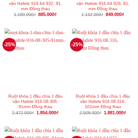
vặn Hafele 916.64.932, 91,
vặn Hafele 916.64.928, 81,
mm Đồng thau
mm Đồng thau
Giá
885.000
₫
Giá
Giá
849.000
₫
Giá
1.180.000
₫
1.132.000
₫
gốc
hiện
gốc
hiện
là:
tại
là:
tại
1.180.000₫.
là:
1.132.000₫.
là:
885.000₫.
849.00
-25%
-25%
Ruột khóa 1 đầu chìa 1 đầu
Ruột khóa 1 đầu chìa 1 đầu
vặn Hafele 916.08.305,
vặn Hafele 916.08.316,
91mm Đồng thau
101mm Đồng thau
Giá
1.854.000
₫
Giá
Giá
1.881.000
₫
Giá
2.472.000
₫
2.508.000
₫
gốc
hiện
gốc
hiện
là:
tại
là:
tại
2.472.000₫.
là:
2.508.000₫.
là:
1.854.000₫.
1.881