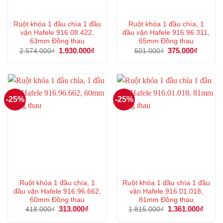
Ruột khóa 1 đầu chìa 1 đầu
Ruột khóa 1 đầu chìa, 1
vặn Hafele 916.08.422,
đầu vặn Hafele 916.96.311,
63mm Đồng thau
65mm Đồng thau
Giá
1.930.000
₫
Giá
Giá
375.000
₫
Giá
2.574.000
₫
501.000
₫
gốc
hiện
gốc
hiện
là:
tại
là:
tại
2.574.000₫.
là:
501.000₫.
là:
1.930.000₫.
375.000
-25%
-25%
Ruột khóa 1 đầu chìa, 1
Ruột khóa 1 đầu chìa 1 đầu
đầu vặn Hafele 916.96.662,
vặn Hafele 916.01.018,
60mm Đồng thau
81mm Đồng thau
Giá
313.000
₫
Giá
Giá
1.361.000
₫
Giá
418.000
₫
1.815.000
₫
gốc
hiện
gốc
hiện
là:
tại
là:
tại