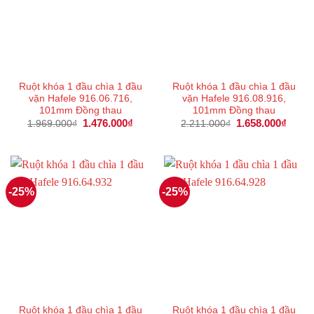
Ruột khóa 1 đầu chìa 1 đầu
Ruột khóa 1 đầu chìa 1 đầu
vặn Hafele 916.06.716,
vặn Hafele 916.08.916,
101mm Đồng thau
101mm Đồng thau
Giá
1.476.000
₫
Giá
Giá
1.658.000
₫
Giá
1.969.000
₫
2.211.000
₫
gốc
hiện
gốc
hiện
là:
tại
là:
tại
1.969.000₫.
là:
2.211.000₫.
là:
1.476.000₫.
1.658
-25%
-25%
Ruột khóa 1 đầu chìa 1 đầu
Ruột khóa 1 đầu chìa 1 đầu