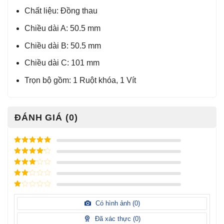
Chất liệu: Đồng thau
Chiều dài A: 50.5 mm
Chiều dài B: 50.5 mm
Chiều dài C: 101 mm
Trọn bộ gồm: 1 Ruột khóa, 1 Vít
ĐÁNH GIÁ (0)
Được xếp
hạng
5
5
Được xếp
sao
hạng
4
5
Được
sao
xếp
Được
hạng
3
xếp
5 sao
Được
hạng
xếp
Có hình ảnh (
0
)
2
5
hạng
sao
1
Đã xác thực (
0
)
5