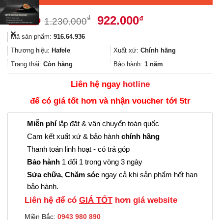
Giá
Giá
922.000
₫
₫
1.230.000
gốc
hiện
✕
Mã sản phẩm:
916.64.936
là:
tại
1.230.000₫.
là:
Thương hiệu:
Hafele
Xuất xứ:
Chính hãng
922.000₫.
Trạng thái:
Còn hàng
Bảo hành:
1 năm
Liên hệ ngay
hotline
để có giá tốt hơn và nhận voucher tới 5tr
Miễn phí
lắp đặt & vận chuyển toàn quốc
Cam kết xuất xứ & bảo hành
chính hãng
Thanh toán linh hoạt - có trả góp
Bảo hành
1 đổi 1 trong vòng 3 ngày
Sửa chữa, Chăm sóc
ngay cả khi sản phẩm hết hạn
bảo hành.
Liên hệ để có
GIÁ TỐT
hơn giá website
Miền Bắc:
0943 980 890