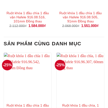
Ruột khóa 1 đầu chìa 1 đầu
Ruột khóa 1 đầu chìa 1 đầu
vặn Hafele 916.08.516,
vặn Hafele 916.08.505,
101mm Đồng thau
91mm Đồng thau
Giá
1.584.000
₫
Giá
Giá
1.551.000
₫
Giá
2.112.000
₫
2.068.000
₫
gốc
hiện
gốc
hiện
là:
tại
là:
tại
2.112.000₫.
là:
2.068.000₫.
là:
1.584.000₫.
1.551
SẢN PHẨM CÙNG DANH MỤC
-25%
-25%
Ruột khóa 1 đầu chìa 1 đầu
Ruột khóa 1 đầu chìa, 1