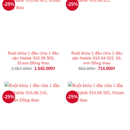
-25%
-25%
Ruột khóa 1 đầu chìa 1 đầu
Ruột khóa 1 đầu chìa 1 đầu
vặn Hafele 916.08.905,
vặn Hafele 916.64.922, 66,
91mm Đồng thau
mm Đồng thau
Giá
1.542.000
₫
Giá
Giá
714.000
₫
Giá
2.057.000
₫
953.000
₫
gốc
hiện
gốc
hiện
là:
tại
là:
tại
2.057.000₫.
là:
953.000₫.
là:
1.542.000₫.
714.000
-25%
-25%