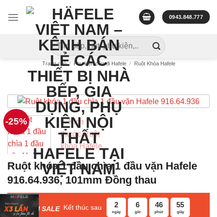
Skip
to
0943.848.777
content
Tìm
kiếm:
Trang chủ
/
Phụ kiện cửa đi Hafele
/
Ruột Khóa Hafele
-25%
Ruột khóa 1 đầu chìa 1 đầu vặn Hafele
916.64.936, 101mm Đồng thau
2
6
46
55
Kết thúc sau
F
ASH SALE
ngày
giờ
phút
giây