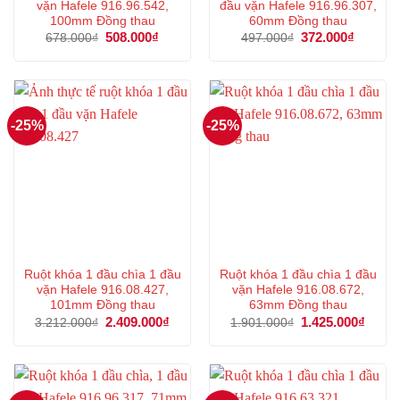
vặn Hafele 916.96.542,
đầu vặn Hafele 916.96.307,
100mm Đồng thau
60mm Đồng thau
Giá
508.000
₫
Giá
Giá
372.000
₫
Giá
678.000
₫
497.000
₫
gốc
hiện
gốc
hiện
là:
tại
là:
tại
678.000₫.
là:
497.000₫.
là:
508.000₫.
372.000
-25%
-25%
Ruột khóa 1 đầu chìa 1 đầu
Ruột khóa 1 đầu chìa 1 đầu
vặn Hafele 916.08.427,
vặn Hafele 916.08.672,
101mm Đồng thau
63mm Đồng thau
Giá
2.409.000
₫
Giá
Giá
1.425.000
₫
Giá
3.212.000
₫
1.901.000
₫
gốc
hiện
gốc
hiện
là:
tại
là:
tại
3.212.000₫.
là:
1.901.000₫.
là:
2.409.000₫.
1.425