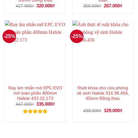
65mm Đồng thau
thau
Giá
320.000
₫
Giá
Giá
267.000
₫
Giá
427.000
₫
356.000
₫
gốc
hiện
gốc
hiện
là:
tại
là:
tại
427.000₫.
là:
356.000₫.
là:
320.000₫.
267.000
-25%
-25%
Ray âm nhấn mở EPC EVO
Ruột khóa cho cửa phòng
mở toàn phần 400mm
vệ sinh Hafele 916.96.456,
Hafele 433.32.173
65mm Đồng thau
Giá
335.000
₫
Giá
447.000
₫
gốc
hiện
Giá
329.000
₫
Giá
439.000
₫
là:
tại
gốc
hiện
447.000₫.
là:
là:
tại
Được xếp
335.000₫.
439.000₫.
là:
hạng
5.00
329.000
5 sao