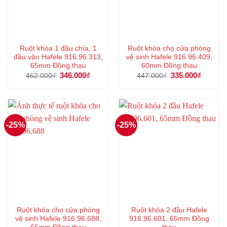
Ruột khóa 1 đầu chìa, 1
Ruột khóa cho cửa phòng
đầu vặn Hafele 916.96.313,
vệ sinh Hafele 916.96.409,
65mm Đồng thau
60mm Đồng thau
Giá
346.000
₫
Giá
Giá
335.000
₫
Giá
462.000
₫
447.000
₫
gốc
hiện
gốc
hiện
là:
tại
là:
tại
462.000₫.
là:
447.000₫.
là:
346.000₫.
335.000
-25%
-25%
Ruột khóa cho cửa phòng
Ruột khóa 2 đầu Hafele
vệ sinh Hafele 916.96.688,
916.96.601, 65mm Đồng