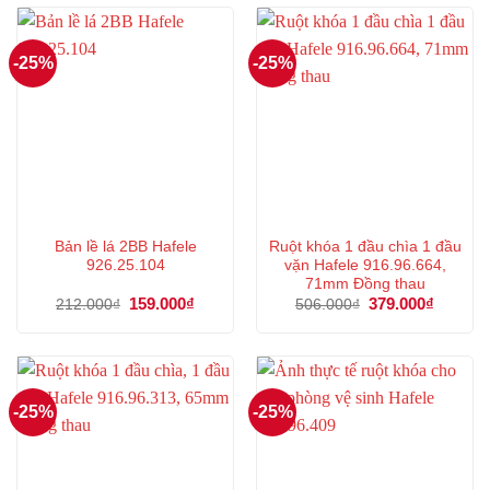
377.000₫.
72.000₫.
-25%
-25%
Bản lề lá 2BB Hafele
Ruột khóa 1 đầu chìa 1 đầu
926.25.104
vặn Hafele 916.96.664,
71mm Đồng thau
Giá
159.000
₫
Giá
Giá
379.000
₫
Giá
212.000
₫
506.000
₫
gốc
hiện
gốc
hiện
là:
tại
là:
tại
212.000₫.
là:
506.000₫.
là:
159.000₫.
379.000
-25%
-25%