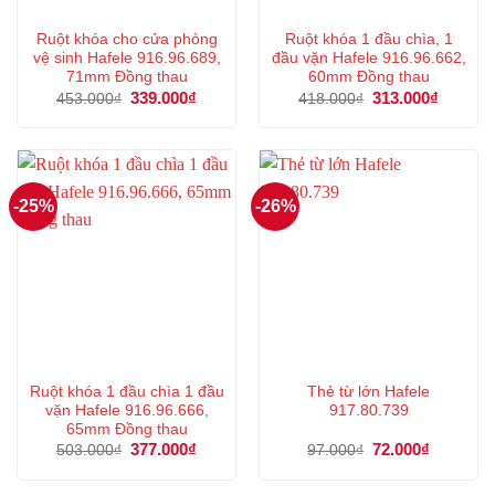
Ruột khóa cho cửa phòng
Ruột khóa 1 đầu chìa, 1
vệ sinh Hafele 916.96.689,
đầu vặn Hafele 916.96.662,
71mm Đồng thau
60mm Đồng thau
Giá
339.000
₫
Giá
Giá
313.000
₫
Giá
453.000
₫
418.000
₫
gốc
hiện
gốc
hiện
là:
tại
là:
tại
453.000₫.
là:
418.000₫.
là:
339.000₫.
313.000
-25%
-26%
Ruột khóa 1 đầu chìa 1 đầu
Thẻ từ lớn Hafele
vặn Hafele 916.96.666,
917.80.739
65mm Đồng thau
Giá
377.000
₫
Giá
Giá
72.000
₫
Giá
503.000
₫
97.000
₫
gốc
hiện
gốc
hiện
là:
tại
là:
tại
503.000₫.
là:
97.000₫.
là: