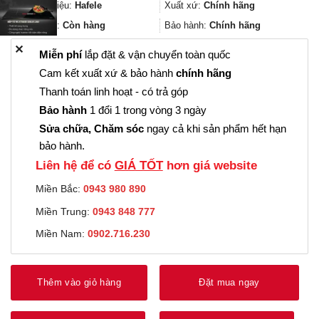
696.000₫.
là:
Thương hiệu:
Hafele
Xuất xứ:
Chính hãng
522.000₫.
Trạng thái:
Còn hàng
Bảo hành:
Chính hãng
✕
Miễn phí
lắp đặt & vận chuyển toàn quốc
Cam kết xuất xứ & bảo hành
chính hãng
Thanh toán linh hoạt - có trả góp
Bảo hành
1 đổi 1 trong vòng 3 ngày
Sửa chữa, Chăm sóc
ngay cả khi sản phẩm hết hạn
bảo hành.
Liên hệ để có
GIÁ TỐT
hơn giá website
Miền Bắc:
0943 980 890
Miền Trung:
0943 848 777
Miền Nam:
0902.716.230
Thêm vào giỏ hàng
Đặt mua ngay