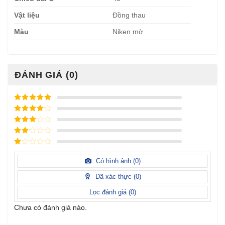
Vật liệu
Đồng thau
Màu
Niken mờ
ĐÁNH GIÁ (0)
Được xếp
hạng
5
5
Được xếp
sao
hạng
4
5
Được
sao
xếp
Được
hạng
3
xếp
5 sao
Được
hạng
xếp
Có hình ảnh (
0
)
2
5
hạng
sao
1
Đã xác thực (
0
)
5
sao
Lọc đánh giá (
0
)
Chưa có đánh giá nào.