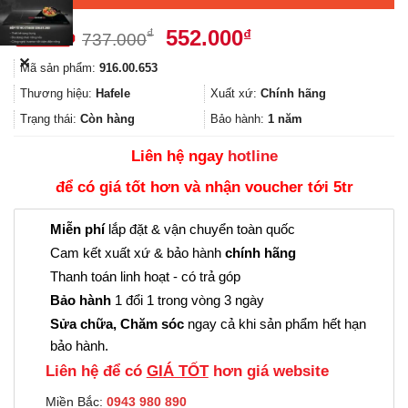
Giá
Giá
552.000
₫
₫
737.000
gốc
hiện
✕
Mã sản phẩm:
916.00.653
là:
tại
737.000₫.
là:
Thương hiệu:
Hafele
Xuất xứ:
Chính hãng
552.000₫.
Trạng thái:
Còn hàng
Bảo hành:
1 năm
Liên hệ ngay
hotline
để có giá tốt hơn và nhận voucher tới 5tr
Miễn phí
lắp đặt & vận chuyển toàn quốc
Cam kết xuất xứ & bảo hành
chính hãng
Thanh toán linh hoạt - có trả góp
Bảo hành
1 đổi 1 trong vòng 3 ngày
Sửa chữa, Chăm sóc
ngay cả khi sản phẩm hết hạn
bảo hành.
Liên hệ để có
GIÁ TỐT
hơn giá website
Miền Bắc:
0943 980 890