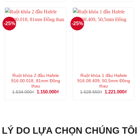
là:
tại
là:
tại
253.000₫.
là:
371.000₫.
là:
189.000₫.
278.000
-25%
-25%
Ruột khóa 2 đầu Hafele
Ruột khóa 1 đầu Hafele
916.00.018, 81mm Đồng
916.08.409, 50,5mm Đồng
thau
thau
Giá
1.150.000
₫
Giá
Giá
1.221.000
₫
Giá
1.534.000
₫
1.628.550
₫
gốc
hiện
gốc
hiện
là:
tại
là:
tại
1.534.000₫.
là:
1.628.550₫.
là:
1.150.000₫.
1.221
LÝ DO LỰA CHỌN CHÚNG TÔI