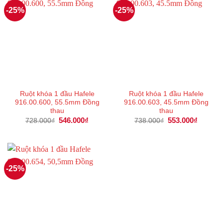
-25%
-25%
Ruột khóa 1 đầu Hafele
Ruột khóa 1 đầu Hafele
916.00.600, 55.5mm Đồng
916.00.603, 45.5mm Đồng
thau
thau
Giá
546.000
₫
Giá
Giá
553.000
₫
Giá
728.000
₫
738.000
₫
gốc
hiện
gốc
hiện
là:
tại
là:
tại
728.000₫.
là:
738.000₫.
là:
546.000₫.
553.000
-25%