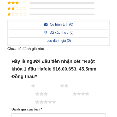
hạng
5
5
Được xếp
sao
hạng
4
5
Được
sao
xếp
Được
hạng
3
xếp
5 sao
Được
hạng
xếp
Có hình ảnh (
0
)
2
5
hạng
sao
1
Đã xác thực (
0
)
5
sao
Lọc đánh giá (
0
)
Chưa có đánh giá nào.
Hãy là người đầu tiên nhận xét “Ruột
khóa 1 đầu Hafele 916.00.653, 45,5mm
Đồng thau”
1 trên 5 sao
2 trên 5 sao
3 trên 5 sao
4 trên 5 sao
5 trên 5 sao
Đánh giá của bạn
*