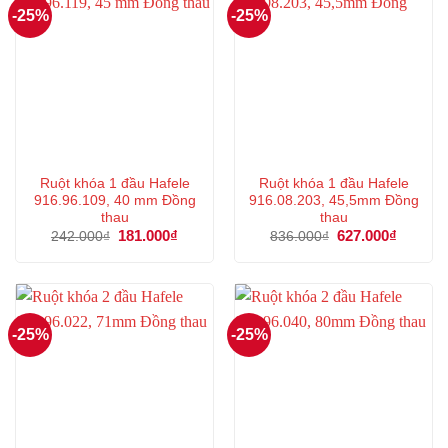
-25%
-25%
Ruột khóa 1 đầu Hafele
Ruột khóa 1 đầu Hafele
916.96.109, 40 mm Đồng
916.08.203, 45,5mm Đồng
thau
thau
Giá
181.000
₫
Giá
Giá
627.000
₫
Giá
242.000
₫
836.000
₫
gốc
hiện
gốc
hiện
là:
tại
là:
tại
242.000₫.
là:
836.000₫.
là:
181.000₫.
627.000
-25%
-25%