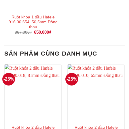
Ruột khóa 1 đầu Hafele
916.00.654, 50,5mm Đồng
thau
Giá
650.000
₫
Giá
867.000
₫
gốc
hiện
là:
tại
867.000₫.
là:
650.000₫.
SẢN PHẨM CÙNG DANH MỤC
-25%
-25%
Ruột khóa 2 đầu Hafele
Ruột khóa 2 đầu Hafele