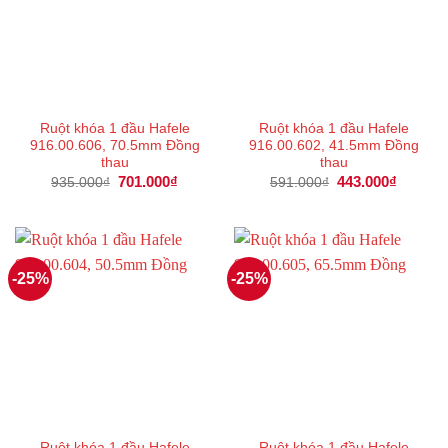
Ruột khóa 1 đầu Hafele
Ruột khóa 1 đầu Hafele
916.00.606, 70.5mm Đồng
916.00.602, 41.5mm Đồng
thau
thau
Giá
701.000
₫
Giá
Giá
443.000
₫
Giá
935.000
₫
591.000
₫
gốc
hiện
gốc
hiện
là:
tại
là:
tại
935.000₫.
là:
591.000₫.
là:
701.000₫.
443.000
-25%
-25%
Ruột khóa 1 đầu Hafele
Ruột khóa 1 đầu Hafele