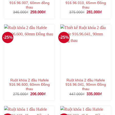
916.96.007, 60mm đồng
916.96.010, 65mm Đồng
thau
thau
Giá
259.000
₫
Giá
Giá
281.000
₫
Giá
346.000
₫
375.000
₫
gốc
hiện
gốc
hiện
là:
tại
là:
tại
346.000₫.
là:
375.000₫.
là:
259.000₫.
281.000
-25%
-25%
Ruột khóa 2 đầu Hafele
Ruột khóa 2 đầu Hafele
916.96.600, 60mm Đồng
916.96.041, 90mm Đồng
thau
thau
Giá
206.000
₫
Giá
Giá
335.000
₫
Giá
275.000
₫
447.000
₫
gốc
hiện
gốc
hiện
là:
tại
là:
tại
275.000₫.
là:
447.000₫.
là:
206.000₫.
335.000