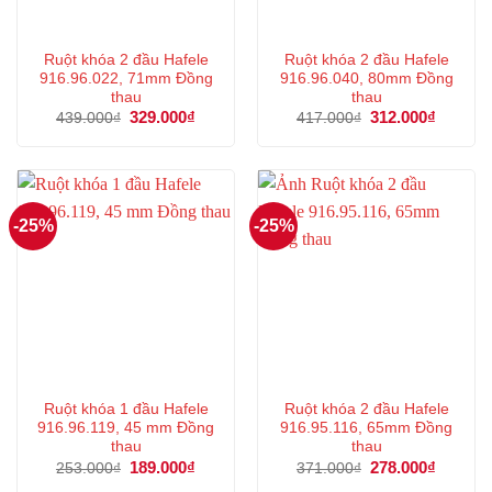
Ruột khóa 2 đầu Hafele
Ruột khóa 2 đầu Hafele
916.96.022, 71mm Đồng
916.96.040, 80mm Đồng
thau
thau
Giá
329.000
₫
Giá
Giá
312.000
₫
Giá
439.000
₫
417.000
₫
gốc
hiện
gốc
hiện
là:
tại
là:
tại
439.000₫.
là:
417.000₫.
là:
329.000₫.
312.000
-25%
-25%
Ruột khóa 1 đầu Hafele
Ruột khóa 2 đầu Hafele
916.96.119, 45 mm Đồng
916.95.116, 65mm Đồng
thau
thau
Giá
189.000
₫
Giá
Giá
278.000
₫
Giá
253.000
₫
371.000
₫
gốc
hiện
gốc
hiện