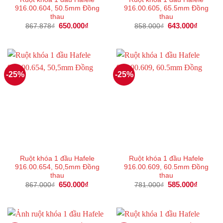
916.00.604, 50.5mm Đồng
916.00.605, 65.5mm Đồng
thau
thau
Giá
650.000
₫
Giá
Giá
643.000
₫
Giá
867.878
₫
858.000
₫
gốc
hiện
gốc
hiện
là:
tại
là:
tại
867.878₫.
là:
858.000₫.
là:
650.000₫.
643.000
-25%
-25%
Ruột khóa 1 đầu Hafele
Ruột khóa 1 đầu Hafele
916.00.654, 50,5mm Đồng
916.00.609, 60.5mm Đồng
thau
thau
Giá
650.000
₫
Giá
Giá
585.000
₫
Giá
867.000
₫
781.000
₫
gốc
hiện
gốc
hiện
là:
tại
là:
tại
867.000₫.
là:
781.000₫.
là:
650.000₫.
585.000