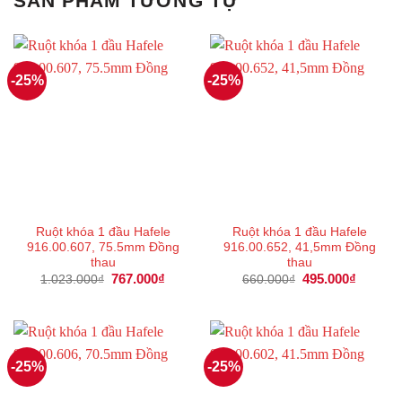
SẢN PHẨM TƯƠNG TỰ
-25%
-25%
Ruột khóa 1 đầu Hafele
Ruột khóa 1 đầu Hafele
916.00.607, 75.5mm Đồng
916.00.652, 41,5mm Đồng
thau
thau
Giá
767.000
₫
Giá
Giá
495.000
₫
Giá
1.023.000
₫
660.000
₫
gốc
hiện
gốc
hiện
là:
tại
là:
tại
1.023.000₫.
là:
660.000₫.
là:
767.000₫.
495.000
-25%
-25%