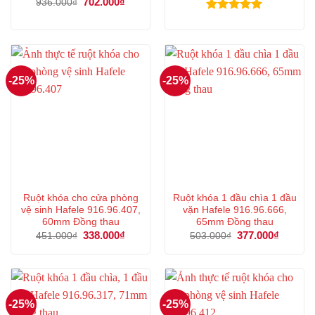
Giá
702.000
₫
Giá
936.000
₫
là:
tại
gốc
hiện
447.000₫.
là:
là:
tại
Được xếp
335.000
936.000₫.
là:
hạng
5.00
702.000₫.
5 sao
-25%
-25%
Ruột khóa cho cửa phòng
Ruột khóa 1 đầu chìa 1 đầu
vệ sinh Hafele 916.96.407,
vặn Hafele 916.96.666,
60mm Đồng thau
65mm Đồng thau
Giá
338.000
₫
Giá
Giá
377.000
₫
Giá
451.000
₫
503.000
₫
gốc
hiện
gốc
hiện
là:
tại
là:
tại
451.000₫.
là:
503.000₫.
là:
338.000₫.
377.000
-25%
-25%