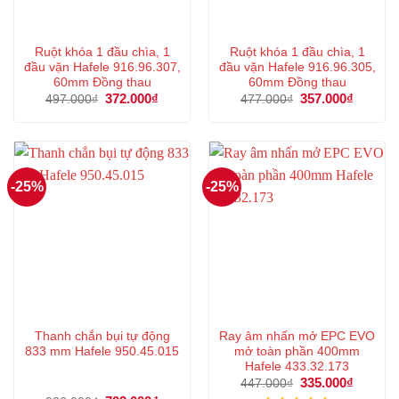
Ruột khóa 1 đầu chìa, 1
Ruột khóa 1 đầu chìa, 1
đầu vặn Hafele 916.96.307,
đầu vặn Hafele 916.96.305,
60mm Đồng thau
60mm Đồng thau
Giá
372.000
₫
Giá
Giá
357.000
₫
Giá
497.000
₫
477.000
₫
gốc
hiện
gốc
hiện
là:
tại
là:
tại
497.000₫.
là:
477.000₫.
là:
372.000₫.
357.000
-25%
-25%
Thanh chắn bụi tự động
Ray âm nhấn mở EPC EVO
833 mm Hafele 950.45.015
mở toàn phần 400mm
Hafele 433.32.173
Giá
335.000
₫
Giá
447.000
₫
gốc
hiện