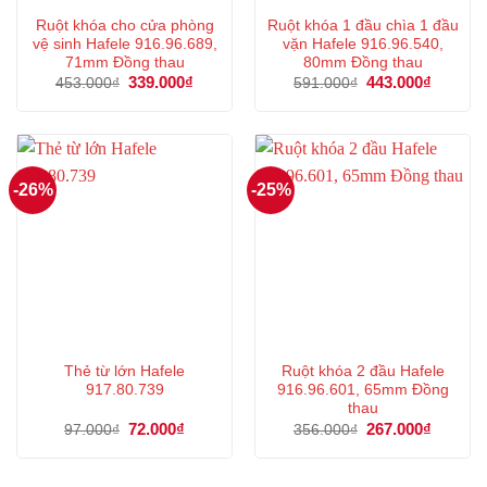
Ruột khóa cho cửa phòng
Ruột khóa 1 đầu chìa 1 đầu
vệ sinh Hafele 916.96.689,
vặn Hafele 916.96.540,
71mm Đồng thau
80mm Đồng thau
Giá
339.000
₫
Giá
Giá
443.000
₫
Giá
453.000
₫
591.000
₫
gốc
hiện
gốc
hiện
là:
tại
là:
tại
453.000₫.
là:
591.000₫.
là:
339.000₫.
443.000
-26%
-25%
Thẻ từ lớn Hafele
Ruột khóa 2 đầu Hafele
917.80.739
916.96.601, 65mm Đồng
thau
Giá
72.000
₫
Giá
Giá
267.000
₫
Giá
97.000
₫
356.000
₫
gốc
hiện
gốc
hiện
là:
tại
là:
tại
97.000₫.
là:
356.000₫.
là:
72.000₫.
267.000