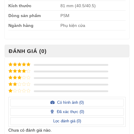
Kích thước
81 mm (40.5/40.5)
Dòng sản phẩm
PSM
Ngành hàng
Phụ kiện cửa
ĐÁNH GIÁ (0)
Được xếp
hạng
5
5
Được xếp
sao
hạng
4
5
Được
sao
xếp
Được
hạng
3
xếp
5 sao
Được
hạng
xếp
Có hình ảnh (
0
)
2
5
hạng
sao
1
Đã xác thực (
0
)
5
sao
Lọc đánh giá (
0
)
Chưa có đánh giá nào.