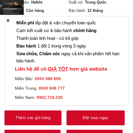
2.869.000₫.
là:
Thương hiệu:
Hafele
Xuất xứ:
Trung Quốc
2.151.000₫.
Trạng thái:
Còn hàng
Bảo hành:
12 tháng
✕
Miễn phí
lắp đặt & vận chuyển toàn quốc
Cam kết xuất xứ & bảo hành
chính hãng
Thanh toán linh hoạt - có trả góp
Bảo hành
1 đổi 1 trong vòng 3 ngày
Sửa chữa, Chăm sóc
ngay cả khi sản phẩm hết hạn
bảo hành.
Liên hệ để có
GIÁ TỐT
hơn giá website
Miền Bắc:
0943 980 890
Miền Trung:
0943 848 777
Miền Nam:
0902.716.230
Thêm vào giỏ hàng
Đặt mua ngay