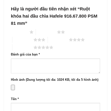
Hãy là người đầu tiên nhận xét “Ruột
khóa hai đầu chìa Hafele 916.67.800 PSM
81 mm”
1 trên 5 sao
2 trên 5 sao
3 trên 5 sao
4 trên 5 sao
5 trên 5 sao
Đánh giá của bạn
*
Hình ảnh (Dung lượng tối đa: 1024 KB, tối đa 5 hình ảnh)
Tên
*