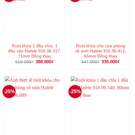
Ruột khóa 1 đầu chìa, 1
Ruột khóa cho cửa phòng
đầu vặn Hafele 916.96.317,
vệ sinh Hafele 916.96.412,
71mm Đồng thau
65mm Đồng thau
Giá
388.000
₫
Giá
Giá
335.000
₫
Giá
518.000
₫
447.000
₫
gốc
hiện
gốc
hiện
là:
tại
là:
tại
518.000₫.
là:
447.000₫.
là:
388.000₫.
335.000
-25%
-25%