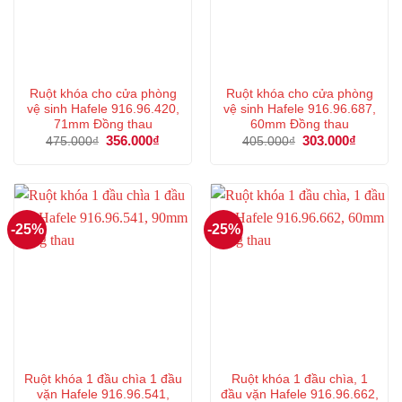
Ruột khóa cho cửa phòng
Ruột khóa cho cửa phòng
vệ sinh Hafele 916.96.420,
vệ sinh Hafele 916.96.687,
71mm Đồng thau
60mm Đồng thau
Giá
356.000
₫
Giá
Giá
303.000
₫
Giá
475.000
₫
405.000
₫
gốc
hiện
gốc
hiện
là:
tại
là:
tại
475.000₫.
là:
405.000₫.
là:
356.000₫.
303.000
-25%
-25%
Ruột khóa 1 đầu chìa 1 đầu
Ruột khóa 1 đầu chìa, 1
vặn Hafele 916.96.541,
đầu vặn Hafele 916.96.662,