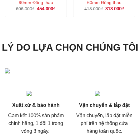
90mm Đồng thau
60mm Đồng thau
Giá
454.000
₫
Giá
Giá
313.000
₫
Giá
606.000
₫
418.000
₫
gốc
hiện
gốc
hiện
là:
tại
là:
tại
606.000₫.
là:
418.000₫.
là:
454.000₫.
313.000
LÝ DO LỰA CHỌN CHÚNG TÔI
Xuất xứ & bảo hành
Vận chuyển & lắp đặt
Cam kết 100% sản phẩm
Vận chuyển, lắp đặt miễn
chính hãng, 1 đổi 1 trong
phí trên hệ thống cửa
vòng 3 ngày..
hàng toàn quốc.