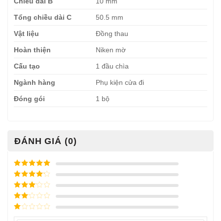
Chiều dài B
10 mm
Tổng chiều dài C
50.5 mm
Vật liệu
Đồng thau
Hoàn thiện
Niken mờ
Cấu tạo
1 đầu chìa
Ngành hàng
Phụ kiện cửa đi
Đóng gói
1 bộ
ĐÁNH GIÁ (0)
Được xếp
hạng
5
5
Được xếp
sao
hạng
4
5
Được
sao
xếp
Được
hạng
3
xếp
5 sao
Được
hạng