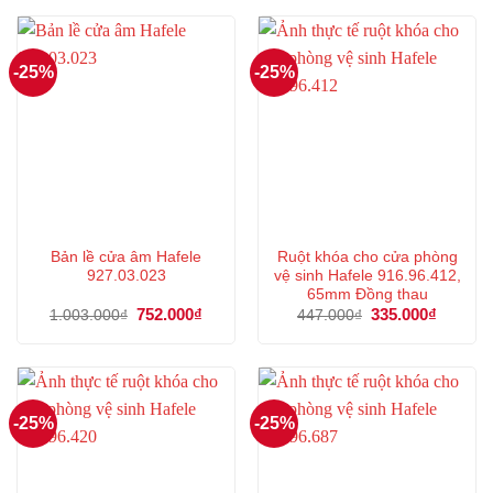
678.000₫.
là:
451.000₫.
là:
508.000₫.
338.000
-25%
-25%
Bản lề cửa âm Hafele
Ruột khóa cho cửa phòng
927.03.023
vệ sinh Hafele 916.96.412,
65mm Đồng thau
Giá
752.000
₫
Giá
Giá
335.000
₫
Giá
1.003.000
₫
447.000
₫
gốc
hiện
gốc
hiện
là:
tại
là:
tại
1.003.000₫.
là:
447.000₫.
là:
752.000₫.
335.000
-25%
-25%