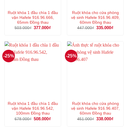
Ruột khóa 1 đầu chìa 1 đầu
Ruột khóa cho cửa phòng
vặn Hafele 916.96.666,
vệ sinh Hafele 916.96.409,
65mm Đồng thau
60mm Đồng thau
Giá
377.000
₫
Giá
Giá
335.000
₫
Giá
503.000
₫
447.000
₫
gốc
hiện
gốc
hiện
là:
tại
là:
tại
503.000₫.
là:
447.000₫.
là:
377.000₫.
335.000
-25%
-25%
Ruột khóa 1 đầu chìa 1 đầu
Ruột khóa cho cửa phòng
vặn Hafele 916.96.542,
vệ sinh Hafele 916.96.407,
100mm Đồng thau
60mm Đồng thau
Giá
508.000
₫
Giá
Giá
338.000
₫
Giá
678.000
₫
451.000
₫
gốc
hiện
gốc
hiện
là:
tại
là:
tại