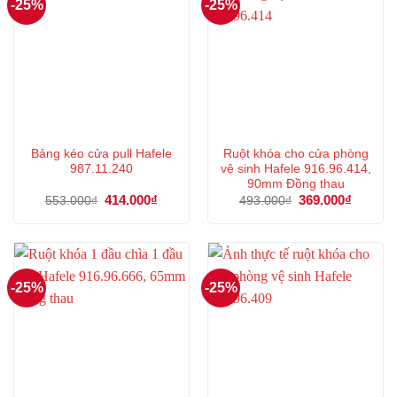
-25%
-25%
Bảng kéo cửa pull Hafele
Ruột khóa cho cửa phòng
987.11.240
vệ sinh Hafele 916.96.414,
90mm Đồng thau
Giá
414.000
₫
Giá
Giá
369.000
₫
Giá
553.000
₫
493.000
₫
gốc
hiện
gốc
hiện
là:
tại
là:
tại
553.000₫.
là:
493.000₫.
là:
414.000₫.
369.000
-25%
-25%