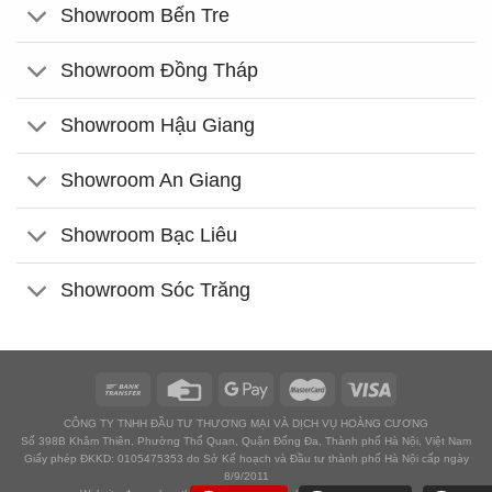
Showroom Bến Tre
Showroom Đồng Tháp
Showroom Hậu Giang
Showroom An Giang
Showroom Bạc Liêu
Showroom Sóc Trăng
CÔNG TY TNHH ĐẦU TƯ THƯƠNG MẠI VÀ DỊCH VỤ HOÀNG CƯƠNG
Số 398B Khâm Thiên, Phường Thổ Quan, Quận Đống Đa, Thành phố Hà Nội, Việt Nam
Giấy phép ĐKKD: 0105475353 do Sở Kế hoạch và Đầu tư thành phố Hà Nội cấp ngày
8/9/2011