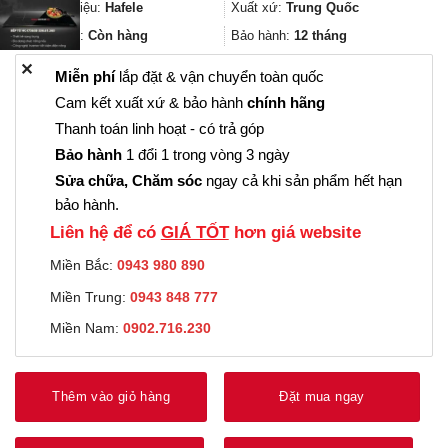
2.269.000₫.
là:
Thương hiệu:
Hafele
Xuất xứ:
Trung Quốc
1.701.000₫.
Trạng thái:
Còn hàng
Bảo hành:
12 tháng
✕
Miễn phí
lắp đặt & vận chuyển toàn quốc
Cam kết xuất xứ & bảo hành
chính hãng
Thanh toán linh hoạt - có trả góp
Bảo hành
1 đổi 1 trong vòng 3 ngày
Sửa chữa, Chăm sóc
ngay cả khi sản phẩm hết hạn
bảo hành.
Liên hệ để có
GIÁ TỐT
hơn giá website
Miền Bắc:
0943 980 890
Miền Trung:
0943 848 777
Miền Nam:
0902.716.230
Thêm vào giỏ hàng
Đặt mua ngay