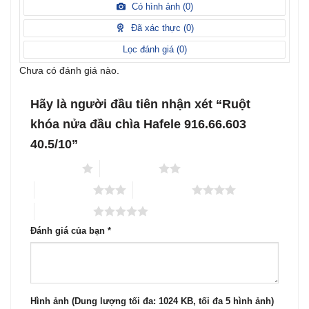
xếp
Có hình ảnh (
0
)
2
5
hạng
sao
1
Đã xác thực (
0
)
5
sao
Lọc đánh giá (
0
)
Chưa có đánh giá nào.
Hãy là người đầu tiên nhận xét “Ruột
khóa nửa đầu chìa Hafele 916.66.603
40.5/10”
1 trên 5 sao
2 trên 5 sao
3 trên 5 sao
4 trên 5 sao
5 trên 5 sao
Đánh giá của bạn
*
Hình ảnh (Dung lượng tối đa: 1024 KB, tối đa 5 hình ảnh)