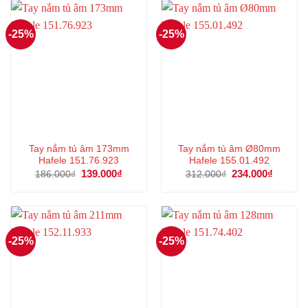
149.000₫.
173.000
-25%
-25%
Tay nắm tủ âm 173mm
Tay nắm tủ âm Ø80mm
Hafele 151.76.923
Hafele 155.01.492
Giá
139.000
₫
Giá
Giá
234.000
₫
Giá
186.000
₫
312.000
₫
gốc
hiện
gốc
hiện
là:
tại
là:
tại
186.000₫.
là:
312.000₫.
là:
139.000₫.
234.000
-25%
-25%