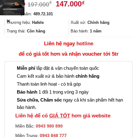
Giá
Giá
147.000
₫
₫
197.000
gốc
hiện
Mã sản phẩm:
489.72.101
là:
tại
✕
197.000₫.
là:
Thương hiệu:
Hafele
Xuất xứ:
Chính hãng
147.000₫.
Trạng thái:
Còn hàng
Bảo hành:
1 năm
Liên hệ ngay
hotline
để có giá tốt hơn và nhận voucher tới 5tr
Miễn phí
lắp đặt & vận chuyển toàn quốc
Cam kết xuất xứ & bảo hành
chính hãng
Thanh toán linh hoạt - có trả góp
Bảo hành
1 đổi 1 trong vòng 3 ngày
Sửa chữa, Chăm sóc
ngay cả khi sản phẩm hết hạn
bảo hành.
Liên hệ để có
GIÁ TỐT
hơn giá website
Miền Bắc:
0943 980 890
Miền Trung:
0943 848 777