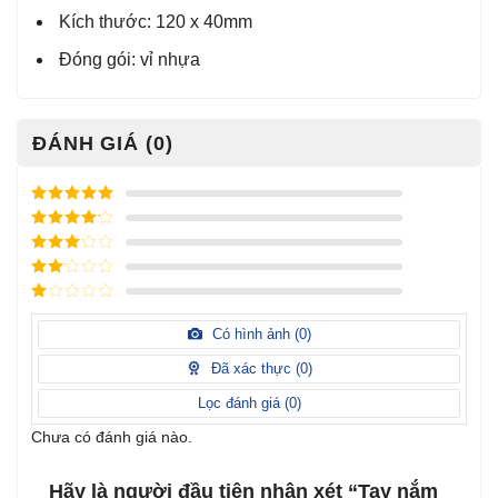
Kích thước: 120 x 40mm
Đóng gói: vỉ nhựa
ĐÁNH GIÁ (0)
Được xếp
hạng
5
5
Được xếp
sao
hạng
4
5
Được
sao
xếp
Được
hạng
3
xếp
5 sao
Được
hạng
xếp
Có hình ảnh (
0
)
2
5
hạng
sao
1
Đã xác thực (
0
)
5
sao
Lọc đánh giá (
0
)
Chưa có đánh giá nào.
Hãy là người đầu tiên nhận xét “Tay nắm