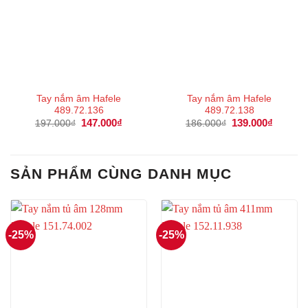
Tay nắm âm Hafele
Tay nắm âm Hafele
489.72.136
489.72.138
Giá
147.000
₫
Giá
Giá
139.000
₫
Giá
197.000
₫
186.000
₫
gốc
hiện
gốc
hiện
là:
tại
là:
tại
197.000₫.
là:
186.000₫.
là:
147.000₫.
139.000
SẢN PHẨM CÙNG DANH MỤC
-25%
-25%