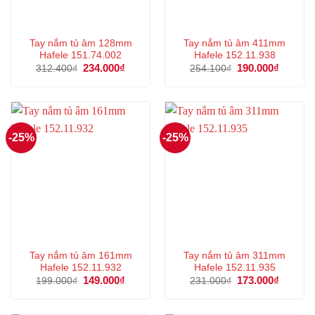
Tay nắm tủ âm 128mm
Tay nắm tủ âm 411mm
Hafele 151.74.002
Hafele 152.11.938
Giá
234.000
₫
Giá
Giá
190.000
₫
Giá
312.400
₫
254.100
₫
gốc
hiện
gốc
hiện
là:
tại
là:
tại
312.400₫.
là:
254.100₫.
là:
234.000₫.
190.000
-25%
-25%
Tay nắm tủ âm 161mm
Tay nắm tủ âm 311mm
Hafele 152.11.932
Hafele 152.11.935
Giá
149.000
₫
Giá
Giá
173.000
₫
Giá
199.000
₫
231.000
₫
gốc
hiện
gốc
hiện
là:
tại
là:
tại
199.000₫.
là:
231.000₫.
là: