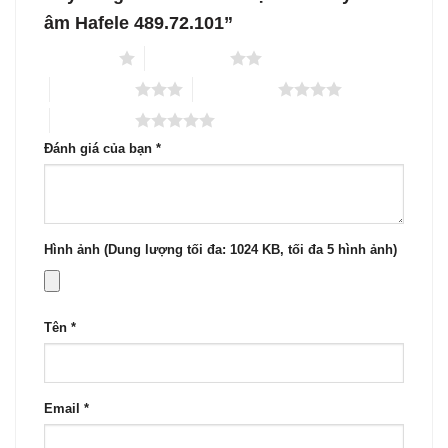
âm Hafele 489.72.101”
1 trên 5 sao
2 trên 5 sao
3 trên 5 sao
4 trên 5 sao
5 trên 5 sao
Đánh giá của bạn
*
Hình ảnh (Dung lượng tối đa: 1024 KB, tối đa 5 hình ảnh)
Tên
*
Email
*