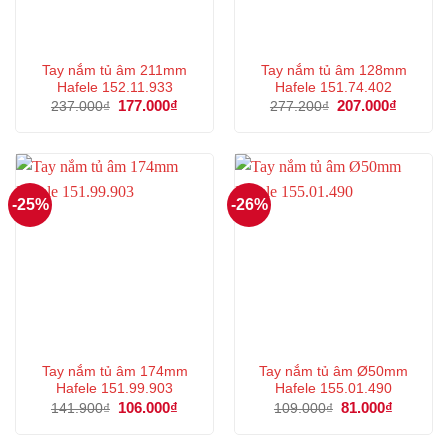
Tay nắm tủ âm 211mm
Tay nắm tủ âm 128mm
Hafele 152.11.933
Hafele 151.74.402
Giá
177.000
₫
Giá
Giá
207.000
₫
Giá
237.000
₫
277.200
₫
gốc
hiện
gốc
hiện
là:
tại
là:
tại
237.000₫.
là:
277.200₫.
là:
177.000₫.
207.000
-25%
-26%
Tay nắm tủ âm 174mm
Tay nắm tủ âm Ø50mm
Hafele 151.99.903
Hafele 155.01.490
Giá
106.000
₫
Giá
Giá
81.000
₫
Giá
141.900
₫
109.000
₫
gốc
hiện
gốc
hiện
là:
tại
là:
tại
141.900₫.
là:
109.000₫.
là: