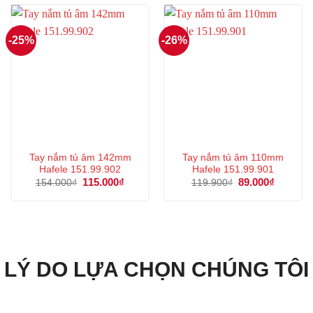
106.000₫.
81.000₫.
-25%
-26%
Tay nắm tủ âm 142mm
Tay nắm tủ âm 110mm
Hafele 151.99.902
Hafele 151.99.901
Giá
115.000
₫
Giá
Giá
89.000
₫
Giá
154.000
₫
119.900
₫
gốc
hiện
gốc
hiện
là:
tại
là:
tại
154.000₫.
là:
119.900₫.
là:
115.000₫.
89.000₫.
LÝ DO LỰA CHỌN CHÚNG TÔI