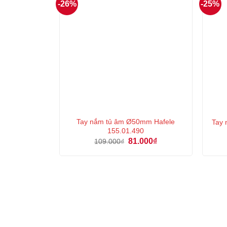
-26%
-25%
Tay nắm tủ âm Ø50mm Hafele
Tay 
155.01.490
Giá
Giá
81.000
₫
109.000
₫
gốc
hiện
là:
tại
109.000₫.
là:
81.000₫.