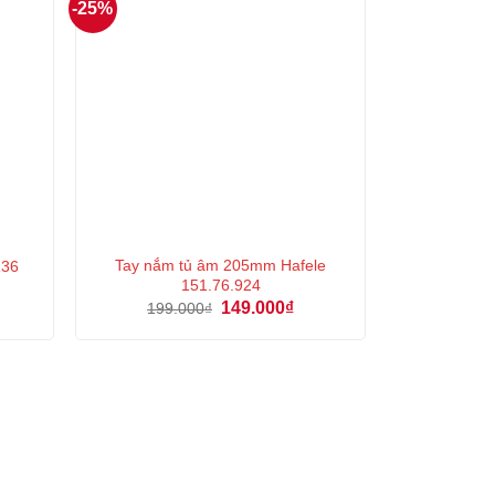
-25%
Tay nắm tủ âm 205mm Hafele
136
151.76.924
á
Giá
Giá
149.000
₫
199.000
₫
ện
gốc
hiện
là:
tại
199.000₫.
là:
7.000₫.
149.000₫.