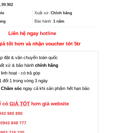
gốc
hiện
.99.902
là:
tại
154.000₫.
là:
ele
Xuất xứ:
Chính hãng
115.000₫.
àng
Bảo hành:
1 năm
Liên hệ ngay
hotline
giá tốt hơn và nhận voucher tới 5tr
p đặt & vận chuyển toàn quốc
ất xứ & bảo hành
chính hãng
linh hoạt - có trả góp
 đổi 1 trong vòng 3 ngày
 Chăm sóc
ngay cả khi sản phẩm hết hạn bảo
̉ có
GIÁ TỐT
hơn giá website
943 980 890
:
0943 848 777
0902.716.230