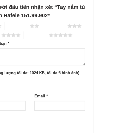
ời đầu tiên nhận xét “Tay nắm tủ
 Hafele 151.99.902”
2 trên 5 sao
3 trên 5 sao
o
5 trên 5 sao
 bạn
*
g lượng tối đa: 1024 KB, tối đa 5 hình ảnh)
Email
*