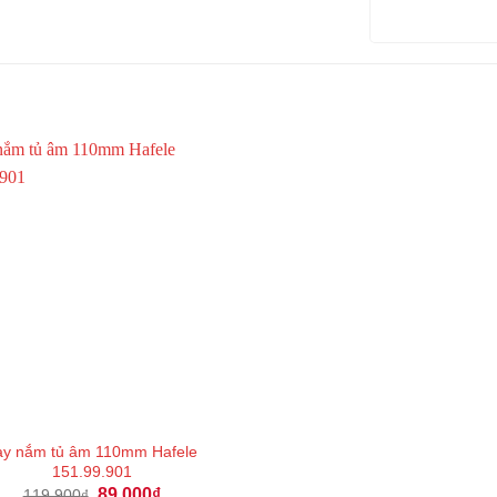
ay nắm tủ âm 110mm Hafele
151.99.901
Giá
Giá
89.000
₫
119.900
₫