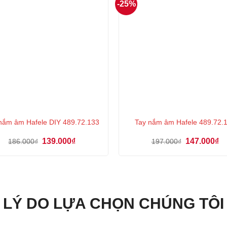
-25%
nắm âm Hafele DIY 489.72.133
Tay nắm âm Hafele 489.72.
Giá
Giá
Giá
Gi
139.000
₫
147.000
₫
186.000
₫
197.000
₫
gốc
hiện
gốc
hi
là:
tại
là:
tại
186.000₫.
là:
197.000₫.
là:
139.000₫.
14
LÝ DO LỰA CHỌN CHÚNG TÔI