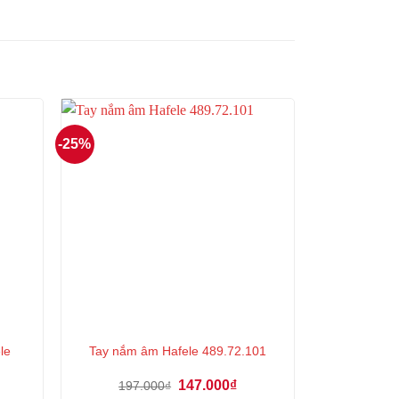
-25%
le
Tay nắm âm Hafele 489.72.101
á
Giá
Giá
147.000
₫
197.000
₫
ện
gốc
hiện