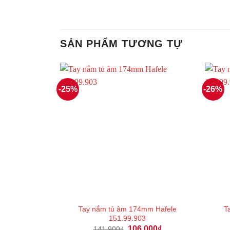
SẢN PHẨM TƯƠNG TỰ
-25%
-26%
Tay nắm tủ âm 174mm Hafele
T
151.99.903
Giá
Giá
106.000
₫
141.900
₫