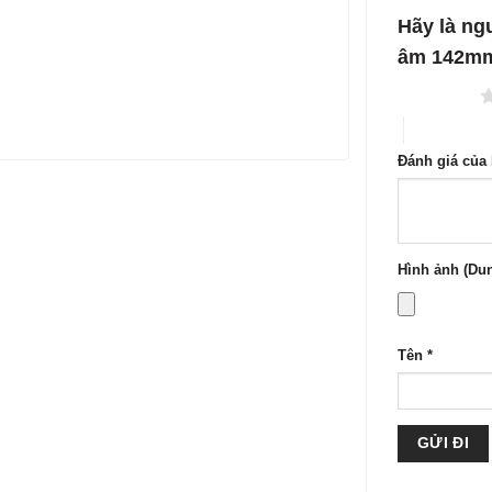
1
5
Hãy là ngư
sao
âm 142mm
1 trên 5 sao
4 trên 5 sa
Đánh giá của
Hình ảnh (Dun
Tên
*