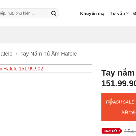
Khuyến mại
Tư vấn
Đ
afele
/
Tay Nắm Tủ Âm Hafele
Tay nắm
151.99.9
F
ASH SALE
Kết thú
154