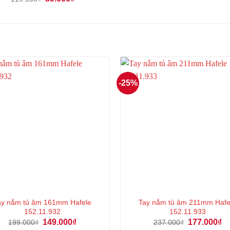
gốc
hiện
là:
tại
119.900₫.
là:
89.000₫.
-25%
ay nắm tủ âm 161mm Hafele
Tay nắm tủ âm 211mm Hafe
152.11.932
152.11.933
Giá
Giá
Giá
Gi
149.000
₫
177.000
₫
199.000
₫
237.000
₫
gốc
hiện
gốc
hi