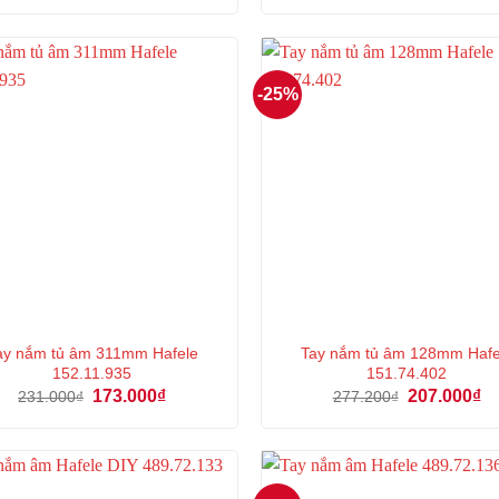
là:
tại
là:
tại
199.000₫.
là:
237.000₫.
là:
149.000₫.
17
-25%
ay nắm tủ âm 311mm Hafele
Tay nắm tủ âm 128mm Hafe
152.11.935
151.74.402
Giá
Giá
Giá
Gi
173.000
₫
207.000
₫
231.000
₫
277.200
₫
gốc
hiện
gốc
hi
là:
tại
là:
tại
231.000₫.
là:
277.200₫.
là:
173.000₫.
20