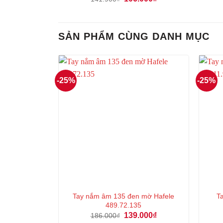
gốc
hiện
là:
tại
141.900₫.
là:
106.000₫.
SẢN PHẨM CÙNG DANH MỤC
-25%
-25%
Tay nắm âm 135 đen mờ Hafele
T
489.72.135
Giá
Giá
139.000
₫
186.000
₫
gốc
hiện