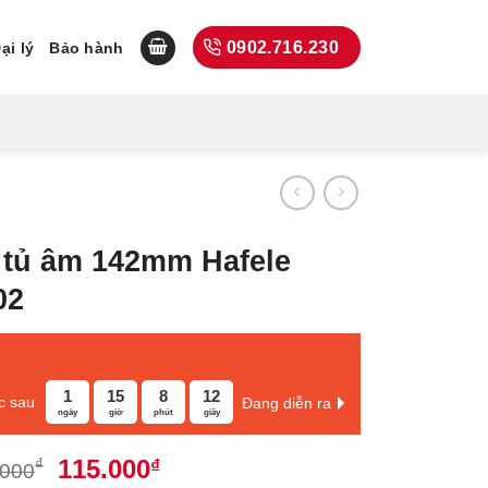
0902.716.230
ại lý
Bảo hành
 tủ âm 142mm Hafele
02
1
15
8
11
c sau
Đang diễn ra
ngày
giờ
phút
giây
Giá
Giá
115.000
₫
₫
.000