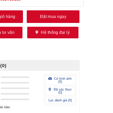
giỏ hàng
Đặt mua ngay
 tư vấn
Hệ thống đại lý
(0)
Có hình ảnh
(
0
)
Đã xác thực
(
0
)
Lọc đánh giá (
0
)
iá nào.