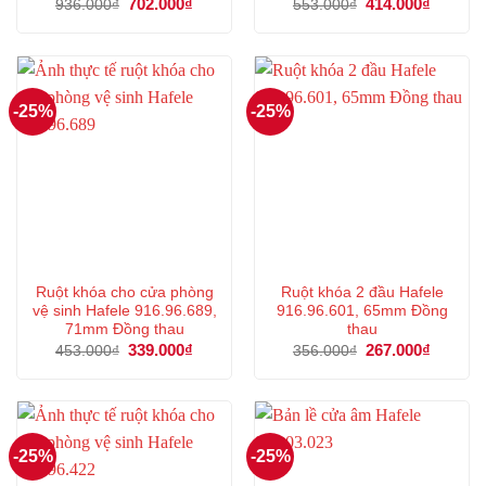
Giá
702.000
₫
Giá
Giá
414.000
₫
Giá
936.000
₫
553.000
₫
gốc
hiện
gốc
hiện
là:
tại
là:
tại
936.000₫.
là:
553.000₫.
là:
702.000₫.
414.000
-25%
-25%
Ruột khóa cho cửa phòng
Ruột khóa 2 đầu Hafele
vệ sinh Hafele 916.96.689,
916.96.601, 65mm Đồng
71mm Đồng thau
thau
Giá
339.000
₫
Giá
Giá
267.000
₫
Giá
453.000
₫
356.000
₫
gốc
hiện
gốc
hiện
là:
tại
là:
tại
453.000₫.
là:
356.000₫.
là:
339.000₫.
267.000
-25%
-25%