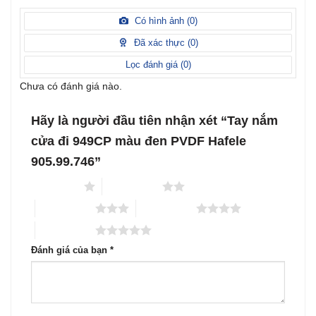
xếp
5 sao
Được
hạng
xếp
Có hình ảnh (
0
)
2
5
hạng
sao
1
Đã xác thực (
0
)
5
sao
Lọc đánh giá (
0
)
Chưa có đánh giá nào.
Hãy là người đầu tiên nhận xét “Tay nắm
cửa đi 949CP màu đen PVDF Hafele
905.99.746”
1 trên 5 sao
2 trên 5 sao
3 trên 5 sao
4 trên 5 sao
5 trên 5 sao
Đánh giá của bạn
*