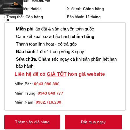
Mã sản phẩm:
905.99.746
là:
tại
882.000₫.
là:
Thương hiệu:
Hafele
Xuất xứ:
Chính hãng
661.000₫.
Trạng thái:
Còn hàng
Bảo hành:
12 tháng
✕
Miễn phí
lắp đặt & vận chuyển toàn quốc
Cam kết xuất xứ & bảo hành
chính hãng
Thanh toán linh hoạt - có trả góp
Bảo hành
1 đổi 1 trong vòng 3 ngày
Sửa chữa, Chăm sóc
ngay cả khi sản phẩm hết hạn
bảo hành.
Liên hệ để có
GIÁ TỐT
hơn giá website
Miền Bắc:
0943 980 890
Miền Trung:
0943 848 777
Miền Nam:
0902.716.230
Thêm vào giỏ hàng
Đặt mua ngay