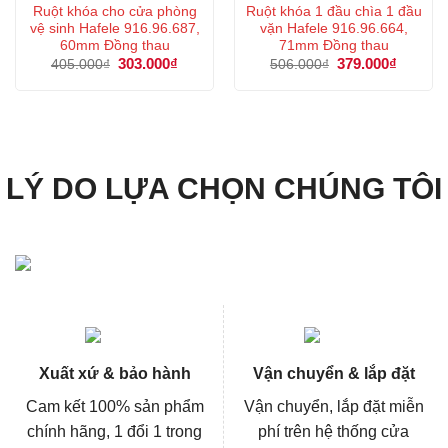
Ruột khóa cho cửa phòng
Ruột khóa 1 đầu chìa 1 đầu
vệ sinh Hafele 916.96.687,
vặn Hafele 916.96.664,
60mm Đồng thau
71mm Đồng thau
Giá
303.000
₫
Giá
Giá
379.000
₫
Giá
405.000
₫
506.000
₫
gốc
hiện
gốc
hiện
là:
tại
là:
tại
405.000₫.
là:
506.000₫.
là:
303.000₫.
379.000
LÝ DO LỰA CHỌN CHÚNG TÔI
Xuất xứ & bảo hành
Vận chuyển & lắp đặt
Cam kết 100% sản phẩm
Vận chuyển, lắp đặt miễn
chính hãng, 1 đổi 1 trong
phí trên hệ thống cửa