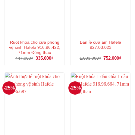
Ruột khóa cho cửa phòng
Bản lề cửa âm Hafele
vệ sinh Hafele 916.96.422,
927.03.023
71mm Đồng thau
Giá
335.000
₫
Giá
Giá
752.000
₫
Giá
447.000
₫
1.003.000
₫
gốc
hiện
gốc
hiện
là:
tại
là:
tại
447.000₫.
là:
1.003.000₫.
là:
335.000₫.
752.00
-25%
-25%