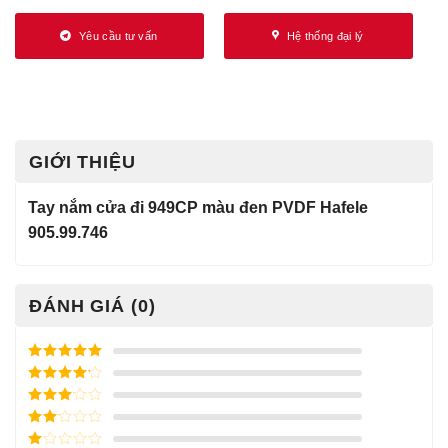
Yêu cầu tư vấn
Hệ thống đại lý
GIỚI THIỆU
Tay nắm cửa đi 949CP màu đen PVDF Hafele
905.99.746
ĐÁNH GIÁ (0)
Được xếp
hạng
5
5
Được xếp
sao
hạng
4
5
Được
sao
xếp
Được
hạng
3