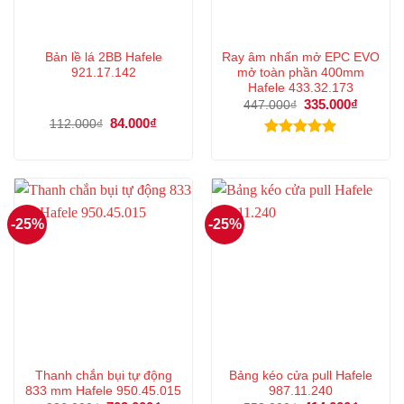
Bản lề lá 2BB Hafele
Ray âm nhấn mở EPC EVO
921.17.142
mở toàn phần 400mm
Hafele 433.32.173
Giá
335.000
₫
Giá
447.000
₫
gốc
hiện
Giá
84.000
₫
Giá
112.000
₫
là:
tại
gốc
hiện
447.000₫.
là:
là:
tại
Được xếp
335.000
112.000₫.
là:
hạng
5.00
84.000₫.
5 sao
-25%
-25%
Thanh chắn bụi tự động
Bảng kéo cửa pull Hafele
833 mm Hafele 950.45.015
987.11.240