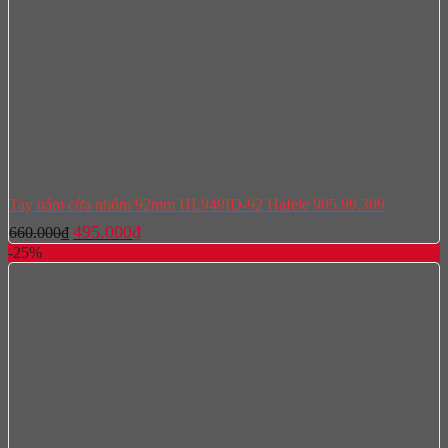
Tay nắm cửa nhôm 92mm HL949ID-92 Hafele 905.99.309
Giá
Giá
495.000
₫
660.000
₫
gốc
hiện
-25%
là:
tại
660.000₫.
là:
495.000₫.