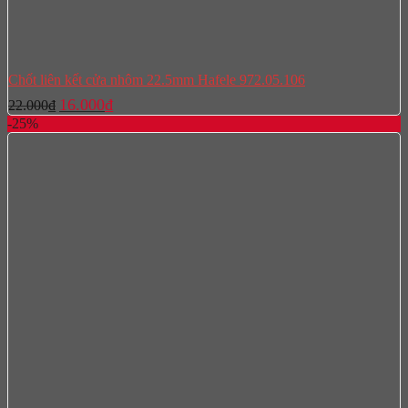
Chốt liên kết cửa nhôm 22.5mm Hafele 972.05.106
Giá
Giá
16.000
₫
22.000
₫
gốc
hiện
-25%
là:
tại
22.000₫.
là:
16.000₫.