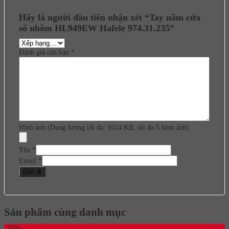
Hãy là người đầu tiên nhận xét “Tay nắm cửa
sổ nhôm HL949EW Hafele 974.31.235”
Đánh giá của bạn
*
Hình ảnh (Dung lượng tối đa: 1024 KB, tối đa 5 hình ảnh)
Tên
*
Email
*
Sản phẩm cùng danh mục
-25%