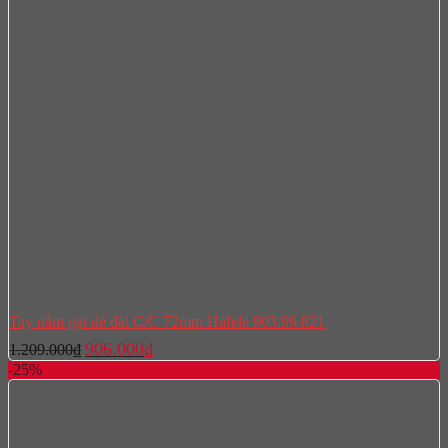
Tay nắm gạt đế dài C/C 72mm Hafele 903.99.821
Giá
Giá
906.000
₫
1.209.000
₫
gốc
hiện
-25%
là:
tại
1.209.000₫.
là:
906.000₫.