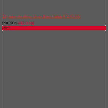
Tay nắm cửa nhôm Unica Apex Hafele 972.05.088
Giá
Giá
443.000
₫
590.700
₫
gốc
hiện
-25%
là:
tại
590.700₫.
là:
443.000₫.