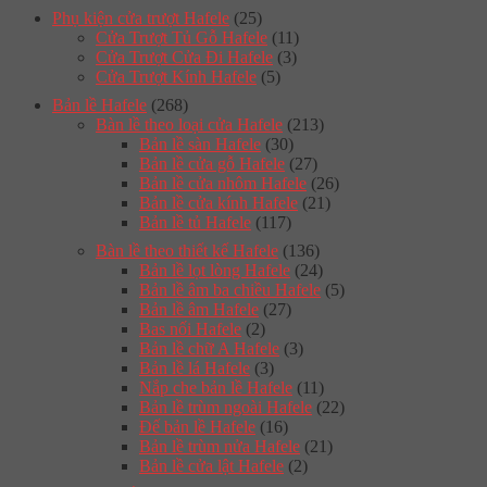
Phụ kiện cửa trượt Hafele
(25)
Cửa Trượt Tủ Gỗ Hafele
(11)
Cửa Trượt Cửa Đi Hafele
(3)
Cửa Trượt Kính Hafele
(5)
Bản lề Hafele
(268)
Bàn lề theo loại cửa Hafele
(213)
Bản lề sàn Hafele
(30)
Bản lề cửa gỗ Hafele
(27)
Bản lề cửa nhôm Hafele
(26)
Bản lề cửa kính Hafele
(21)
Bản lề tủ Hafele
(117)
Bàn lề theo thiết kế Hafele
(136)
Bản lề lọt lòng Hafele
(24)
Bản lề âm ba chiều Hafele
(5)
Bản lề âm Hafele
(27)
Bas nối Hafele
(2)
Bản lề chữ A Hafele
(3)
Bản lề lá Hafele
(3)
Nắp che bản lề Hafele
(11)
Bản lề trùm ngoài Hafele
(22)
Đế bản lề Hafele
(16)
Bản lề trùm nửa Hafele
(21)
Bản lề cửa lật Hafele
(2)