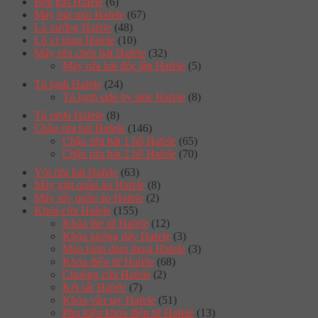
Bếp gas Hafele
(6)
Máy hút mùi Hafele
(67)
Lò nướng Hafele
(48)
Lò vi sóng Hafele
(10)
Máy rửa chén bát Hafele
(32)
Máy rửa bát độc lập Hafele
(5)
Tủ lạnh Hafele
(24)
Tủ lạnh side by side Hafele
(8)
Tủ rượu Hafele
(8)
Chậu rửa bát Hafele
(146)
Chậu rửa bát 1 hố Hafele
(65)
Chậu rửa bát 2 hố Hafele
(70)
Vòi rửa bát Hafele
(63)
Máy giặt quần áo Hafele
(8)
Máy sấy quần áo Hafele
(2)
Khóa cửa Hafele
(155)
Khóa thẻ từ Hafele
(12)
Khóa không dây Hafele
(3)
Màn hình đàm thoại Hafele
(3)
Khóa điện tử Hafele
(68)
Chuông cửa Hafele
(2)
Két sắt Hafele
(7)
Khóa vân tay Hafele
(51)
Phụ kiện khóa điện tử Hafele
(13)