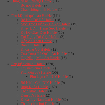
Dụng cụ nấu nướng Hafele
(11)
Bộ nồi Hafele
(9)
Chảo chống dính Hafele
(1)
Phụ kiện tủ quần áo Hafele
(111)
Rổ Kéo Để Đồ Hafele
(18)
Móc Treo Quần & Cà Vạt Hafele
(19)
Khay Đựng Trang Sức Hafele
(4)
Kệ Để Giày Dép Hafele
(16)
Túi Đựng Đồ Giặt Hafele
(2)
Hộp An Toàn Hafele
(1)
Bàn Ủi Hafele
(8)
Khóa Tủ Gỗ Hafele
(12)
Cửa Trượt Tủ Quần Áo Hafele
(15)
Tay Nâng Móc Áo Hafele
(16)
Phụ kiện cửa đi Hafele
(520)
Tay nắm cửa Hafele
(7)
Phụ kiện cửa Hafele
(56)
Phụ kiện cửa DIY Hafele
(1)
Bộ Khóa Cửa DIY Hafele
(9)
Ruột Khóa Hafele
(160)
Thân khóa Hafele
(10)
Đệm cửa Hafele
(2)
Khóa Tay Nắm Gạt Hafele
(36)
Thanh chắn bụi Hafele
(3)