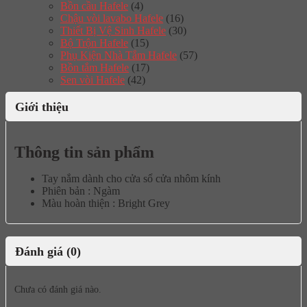
Bồn cầu Hafele
(4)
Chậu vòi lavabo Hafele
(16)
Thiết Bị Vệ Sinh Hafele
(30)
Bộ Trộn Hafele
(15)
Phụ Kiện Nhà Tắm Hafele
(57)
Bồn tắm Hafele
(17)
Sen vòi Hafele
(42)
Giới thiệu
Thông tin sản phẩm
Tay nắm dành cho cửa sổ cửa nhôm kính
Phiên bản : Ngàm
Màu hoàn thiện : Bright Grey
Đánh giá (0)
Chưa có đánh giá nào.