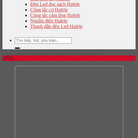
Đèn Led đọc sách Hafele
Công tắc cơ Hafele
Công tắc cảm ứng Hafele
Nguồn điện Hafele
Thanh dẫn đèn Led Hafele
Tìm
kiếm:
Trang chủ
/
Phụ kiện cửa nhôm Hafele
/
Tay Nắm Cửa Nhôm Hafele
-25%