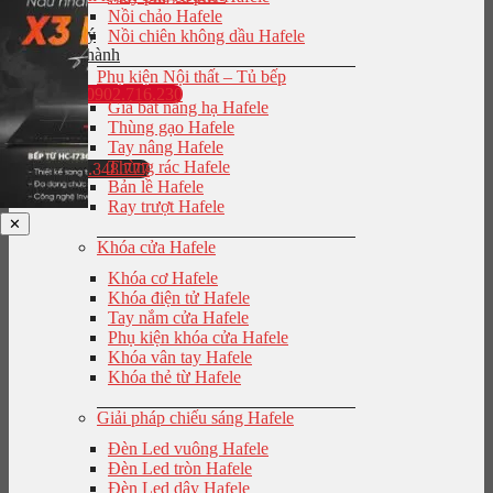
Nồi chảo Hafele
Đại lý
Nồi chiên không dầu Hafele
Bảo hành
Phụ kiện Nội thất – Tủ bếp
0902.716.230
Giá bát nâng hạ Hafele
Thùng gạo Hafele
Tay nâng Hafele
Thùng rác Hafele
0943.848.777
Bản lề Hafele
Ray trượt Hafele
✕
Khóa cửa Hafele
Khóa cơ Hafele
Khóa điện tử Hafele
Tay nắm cửa Hafele
Phụ kiện khóa cửa Hafele
Khóa vân tay Hafele
Khóa thẻ từ Hafele
Giải pháp chiếu sáng Hafele
Đèn Led vuông Hafele
Đèn Led tròn Hafele
Đèn Led dây Hafele