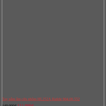
Tay nắm âm cửa nhôm HL252A Hafele 904.00.552
Giá
Giá
111.000
₫
149.000
₫