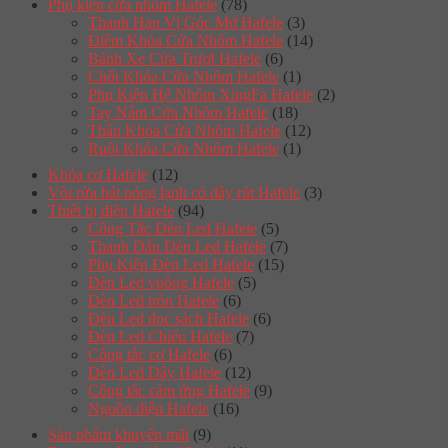
Phụ kiện cửa nhôm Hafele
(78)
Thanh Hạn Vị Góc Mở Hafele
(3)
Điểm Khóa Cửa Nhôm Hafele
(14)
Bánh Xe Cửa Trượt Hafele
(6)
Chốt Khóa Cửa Nhôm Hafele
(1)
Phụ Kiện Hệ Nhôm XingFa Hafele
(2)
Tay Nắm Cửa Nhôm Hafele
(18)
Thân Khóa Cửa Nhôm Hafele
(12)
Ruột Khóa Cửa Nhôm Hafele
(1)
Khóa cơ Hafele
(12)
Vòi rửa bát nóng lạnh có dây rút Hafele
(3)
Thiết bị điện Hafele
(94)
Công Tắc Đèn Led Hafele
(5)
Thanh Dẫn Đèn Led Hafele
(7)
Phụ Kiện Đèn Led Hafele
(15)
Đèn Led vuông Hafele
(5)
Đèn Led tròn Hafele
(6)
Đèn Led đọc sách Hafele
(6)
Đèn Led Chiếu Hafele
(7)
Công tắc cơ Hafele
(6)
Đèn Led Dây Hafele
(12)
Công tắc cảm ứng Hafele
(9)
Nguồn điện Hafele
(16)
Sản phẩm khuyến mãi
(9)