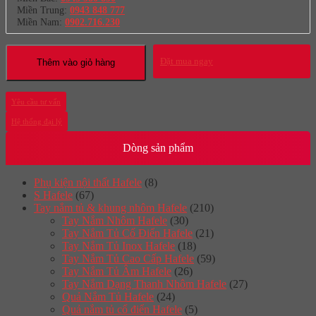
Miền Trung:
0943 848 777
Miền Nam:
0902.716.230
Đặt mua ngay
Thêm vào giỏ hàng
Yêu cầu tư vấn
Hệ thống đại lý
Dòng sản phẩm
Phụ kiện nội thất Hafele
(8)
S Hafele
(67)
Tay nắm tủ & khung nhôm Hafele
(210)
Tay Nắm Nhôm Hafele
(30)
Tay Nắm Tủ Cố Điển Hafele
(21)
Tay Nắm Tủ Inox Hafele
(18)
Tay Nắm Tủ Cao Cấp Hafele
(59)
Tay Nắm Tủ Âm Hafele
(26)
Tay Nắm Dạng Thanh Nhôm Hafele
(27)
Quả Nắm Tủ Hafele
(24)
Quả nắm tủ cổ điển Hafele
(5)