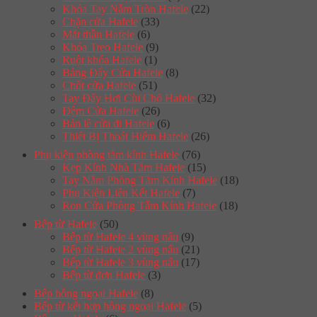
Khóa Tay Nắm Tròn Hafele
(22)
Chặn cửa Hafele
(33)
Mắt thần Hafele
(6)
Khóa Treo Hafele
(9)
Ruột khóa Hafele
(1)
Bảng Đẩy Cửa Hafele
(8)
Chốt cửa Hafele
(51)
Tay Đẩy Hơi Cùi Chỏ Hafele
(32)
Đệm Cửa Hafele
(26)
Bản lề cửa đi Hafele
(6)
Thiết Bị Thoát Hiểm Hafele
(26)
Phụ kiện phòng tắm kính Hafele
(76)
Kẹp Kính Nhà Tắm Hafele
(15)
Tay Nắm Phòng Tắm Kính Hafele
(18)
Phụ Kiện Liên Kết Hafele
(7)
Ron Cửa Phòng Tắm Kính Hafele
(18)
Bếp từ Hafele
(50)
Bếp từ Hafele 4 vùng nấu
(9)
Bếp từ Hafele 2 vùng nấu
(21)
Bếp từ Hafele 3 vùng nấu
(17)
Bếp từ đơn Hafele
(3)
Bếp hồng ngoại Hafele
(8)
Bếp từ kết hợp hồng ngoại Hafele
(5)