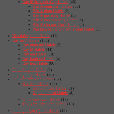
Bản lề theo tính năng Hafele
(46)
Bản lề giảm chấn Hafele
(30)
Bản lề nhấn Hafele
(2)
Bản lề góc rộng Hafele
(5)
Bản lề cho cửa nặng Hafele
(4)
Bản lề cho góc khuất Hafele
(2)
Phụ kiện bản lề cho cửa 1 cánh Hafele
(1)
Nhà thông minh Hafele
(11)
Ray trượt Hafele
(155)
Ray nhấn mở Hafele
(5)
Ray bi Hafele
(44)
Ray âm Hafele
(18)
Ray bánh xe Hafele
(4)
Ray hộp Hafele
(86)
Phụ kiện kính Hafele
(2)
Phụ kiện điện Hafele
(20)
Phụ kiện cửa kính Hafele
(82)
Kẹp kính Hafele
(28)
Kẹp kính trên Hafele
(11)
Kẹp kính dưới Hafele
(4)
Khóa Cửa Kính Hafele
(17)
Tay Nắm Cửa Kính Hafele
(18)
Phụ kiện chậu rửa bát Hafele
(14)