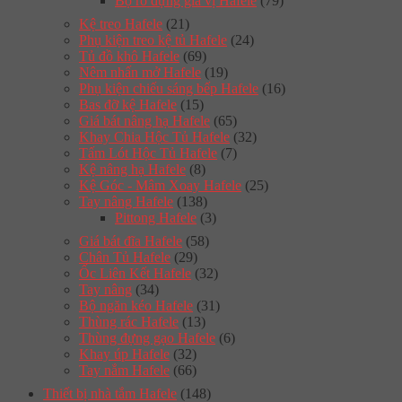
Bộ rổ đựng gia vị Hafele
(79)
Kệ treo Hafele
(21)
Phụ kiện treo kệ tủ Hafele
(24)
Tủ đồ khô Hafele
(69)
Nêm nhấn mở Hafele
(19)
Phụ kiện chiếu sáng bếp Hafele
(16)
Bas đỡ kệ Hafele
(15)
Giá bát nâng hạ Hafele
(65)
Khay Chia Hộc Tủ Hafele
(32)
Tấm Lót Hộc Tủ Hafele
(7)
Kệ nâng hạ Hafele
(8)
Kệ Góc - Mâm Xoay Hafele
(25)
Tay nâng Hafele
(138)
Pittong Hafele
(3)
Giá bát đĩa Hafele
(58)
Chân Tủ Hafele
(29)
Ốc Liên Kết Hafele
(32)
Tay nâng
(34)
Bộ ngăn kéo Hafele
(31)
Thùng rác Hafele
(13)
Thùng đựng gạo Hafele
(6)
Khay úp Hafele
(32)
Tay nắm Hafele
(66)
Thiết bị nhà tắm Hafele
(148)