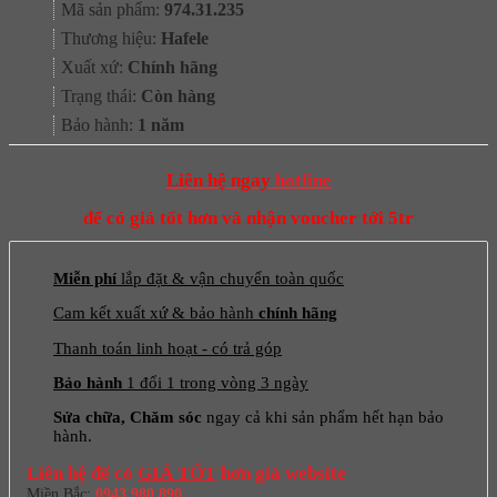
Mã sản phẩm:
974.31.235
là:
tại
Thương hiệu:
Hafele
242.000₫.
là:
Xuất xứ:
Chính hãng
181.000₫.
Trạng thái:
Còn hàng
Bảo hành:
1 năm
Liên hệ ngay
hotline
để có giá tốt hơn và nhận voucher tới 5tr
Miễn phí
lắp đặt & vận chuyển toàn quốc
Cam kết xuất xứ & bảo hành
chính hãng
Thanh toán linh hoạt - có trả góp
Bảo hành
1 đổi 1 trong vòng 3 ngày
Sửa chữa, Chăm sóc
ngay cả khi sản phẩm hết hạn bảo
hành.
Liên hệ để có
GIÁ TỐT
hơn giá website
Miền Bắc:
0943 980 890