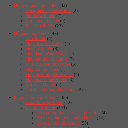
Dụng cụ gia đình Hafele
(42)
Dung dịch vệ sinh Hafele
(2)
Muối rửa Hafele
(7)
Nước bóng Hafele
(9)
Viên rửa Hafele
(23)
Đồ gia dụng Hafele
(42)
Dao Hafele
(4)
Máy lọc nước Hafele
(1)
Máy ép Hafele
(6)
Máy đánh trứng Hafele
(1)
Máy xay sinh tố Hafele
(7)
Bình đun siêu tốc Hafele
(5)
Máy hút bụi hafele
(1)
Máy lọc không khí Hafele
(4)
Máy pha cà phê Hafele
(3)
Nồi chảo Hafele
(3)
Nồi chiên không dầu Hafele
(6)
Phụ kiện tủ bếp Hafele
(1186)
Khóa Tủ Bếp Hafele
(12)
Giá để đồ Hafele
(151)
Bộ rổ đựng dụng cụ vệ sinh Hafele
(4)
Bộ đựng dao thớt, chai lọ Hafele
(24)
Bộ rổ xoong nồi Hafele
(55)