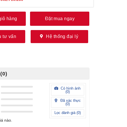
giỏ hàng
Đặt mua ngay
 tư vấn
Hệ thống đại lý
(0)
Có hình ảnh
(
0
)
Đã xác thực
(
0
)
Lọc đánh giá (
0
)
iá nào.