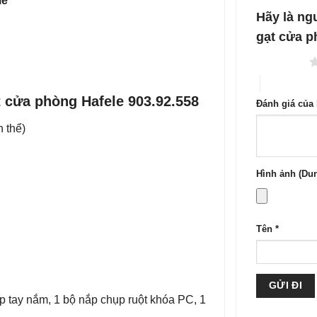
le
1
5
Hãy là ng
sao
gạt cửa p
1 trên 5 sao
4 trên 5 sa
gạt cửa phòng Hafele 903.92.558
Đánh giá của
 thể)
Hình ảnh (Dun
Tên
*
̣p tay nắm, 1 bộ nắp chụp ruột khóa PC, 1