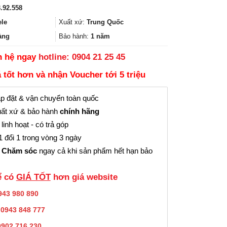
gốc
hiện
.92.558
là:
tại
802.000₫.
là:
ele
Xuất xứ:
Trung Quốc
601.000₫.
àng
Bảo hành:
1 năm
n hệ ngay
hotline: 0904 21 25 45
á tốt hơn và nhận Voucher tới 5 triệu
p đặt & vận chuyển toàn quốc
ất xứ & bảo hành
chính hãng
linh hoạt - có trả góp
 đổi 1 trong vòng 3 ngày
 Chăm sóc
ngay cả khi sản phẩm hết hạn bảo
̉ có
GIÁ TỐT
hơn giá website
943 980 890
:
0943 848 777
0902.716.230