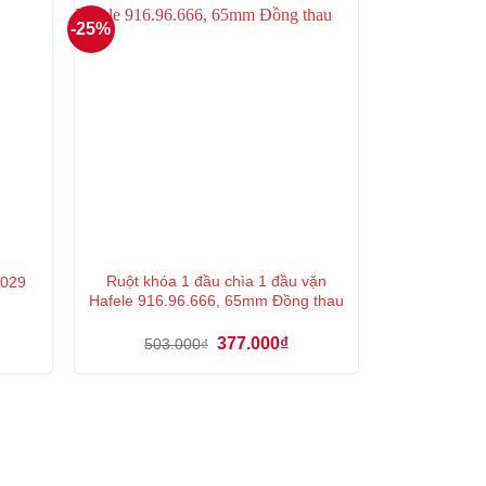
-25%
Ruột khóa 1 đầu chìa 1 đầu vặn
.029
Hafele 916.96.666, 65mm Đồng thau
á
Giá
Giá
377.000
₫
503.000
₫
ện
gốc
hiện
là:
tại
503.000₫.
là:
2.000₫.
377.000₫.