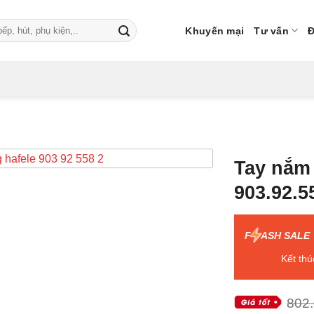
Khuyến mại
Tư vấn
Đ
Tay nắm 
903.92.5
F
ASH SALE
Kết thú
802