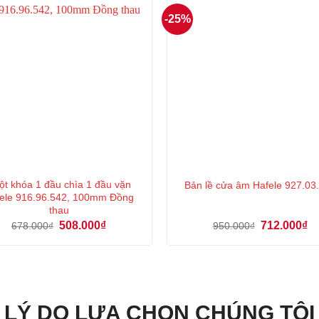
-25%
ột khóa 1 đầu chìa 1 đầu vặn
Bản lề cửa âm Hafele 927.03
ele 916.96.542, 100mm Đồng
thau
Giá
Giá
Giá
Gi
508.000
₫
712.000
₫
678.000
₫
950.000
₫
gốc
hiện
gốc
hi
là:
tại
là:
tại
678.000₫.
là:
950.000₫.
là:
508.000₫.
71
LÝ DO LỰA CHỌN CHÚNG TÔI