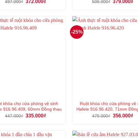
Giá
Giá
Giá
Gi
372.000
₫
379.000
₫
497.000
₫
506.000
₫
gốc
hiện
gốc
hi
là:
tại
là:
tại
497.000₫.
là:
506.000₫.
là:
372.000₫.
37
-25%
t khóa cho cửa phòng vệ sinh
Ruột khóa cho cửa phòng vệ 
e 916.96.409, 60mm Đồng thau
Hafele 916.96.420, 71mm Đồn
Giá
Giá
Giá
Gi
335.000
₫
356.000
₫
447.000
₫
475.000
₫
gốc
hiện
gốc
hi
là:
tại
là:
tại
447.000₫.
là:
475.000₫.
là:
335.000₫.
35