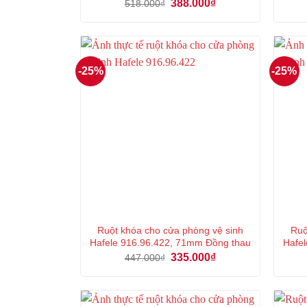
Giá
Giá
388.000
₫
518.000
₫
gốc
hiện
là:
tại
518.000₫.
là:
388.000₫.
-25%
-25%
Ruột khóa cho cửa phòng vệ sinh
Ruộ
Hafele 916.96.422, 71mm Đồng thau
Hafel
Giá
Giá
335.000
₫
447.000
₫
gốc
hiện
là:
tại
447.000₫.
là:
335.000₫.