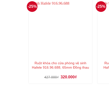
-25%
-25%
Ruột khóa cho cửa phòng vệ sinh
Ru
Hafele 916.96.688, 65mm Đồng thau
Haf
Giá
Giá
320.000
₫
427.000
₫
gốc
hiện
là:
tại
427.000₫.
là:
320.000₫.