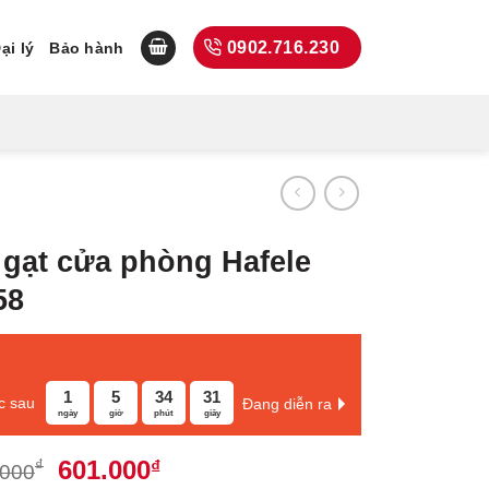
0902.716.230
ại lý
Bảo hành
gạt cửa phòng Hafele
58
1
5
34
30
c sau
Đang diễn ra
ngày
giờ
phút
giây
Giá
Giá
601.000
₫
₫
.000