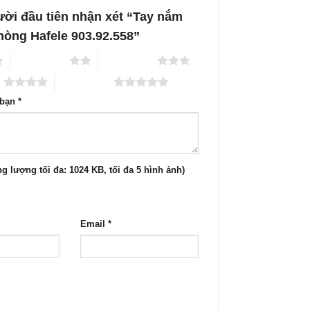
ười đầu tiên nhận xét “Tay nắm
hòng Hafele 903.92.558”
2 trên 5 sao
3 trên 5 sao
o
5 trên 5 sao
 bạn
*
g lượng tối đa: 1024 KB, tối đa 5 hình ảnh)
Email
*