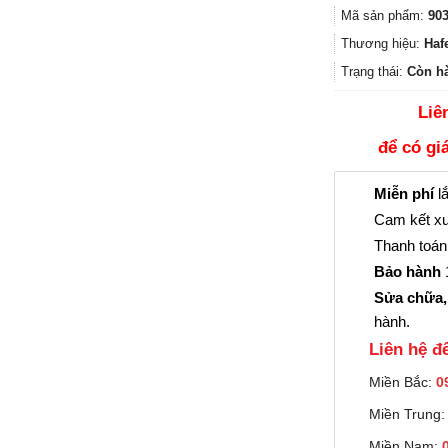
Mã sản phẩm:
903
Thương hiệu:
Haf
Trạng thái:
Còn h
Liê
để có gi
Miễn phí
lắ
Cam kết xu
Thanh toán 
Bảo hành
1
Sửa chữa,
hành.
Liên hệ đê
Miền Bắc:
0
Miền Trung
Miền Nam: