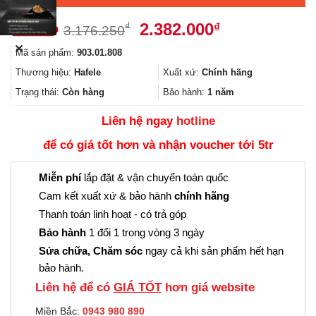
Giá
Giá
2.382.000
₫
₫
3.176.250
gốc
hiện
✕
Mã sản phẩm:
903.01.808
là:
tại
3.176.250₫.
là:
Thương hiệu:
Hafele
Xuất xứ:
Chính hãng
2.382.000₫.
Trạng thái:
Còn hàng
Bảo hành:
1 năm
Liên hệ ngay
hotline
để có giá tốt hơn và nhận voucher tới 5tr
Miễn phí
lắp đặt & vận chuyển toàn quốc
Cam kết xuất xứ & bảo hành
chính hãng
Thanh toán linh hoạt - có trả góp
Bảo hành
1 đổi 1 trong vòng 3 ngày
Sửa chữa, Chăm sóc
ngay cả khi sản phẩm hết hạn
bảo hành.
Liên hệ để có
GIÁ TỐT
hơn giá website
Miền Bắc:
0943 980 890