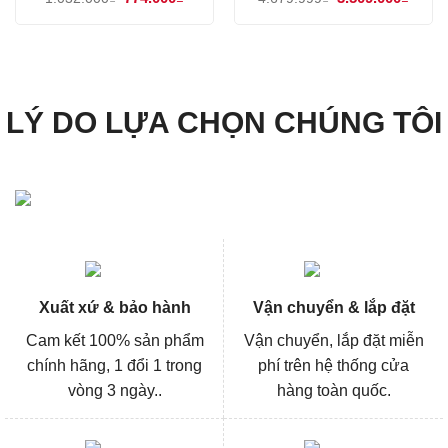
gốc
hiện
gốc
hiện
là:
tại
là:
tại
1.032.000₫.
là:
4.679.999₫.
là:
774.000₫.
3.509
LÝ DO LỰA CHỌN CHÚNG TÔI
Xuất xứ & bảo hành
Vận chuyển & lắp đặt
Cam kết 100% sản phẩm
Vận chuyển, lắp đặt miễn
chính hãng, 1 đổi 1 trong
phí trên hệ thống cửa
vòng 3 ngày..
hàng toàn quốc.