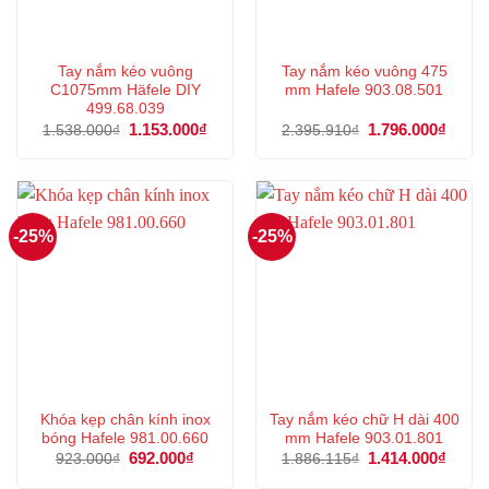
Tay nắm kéo vuông
Tay nắm kéo vuông 475
C1075mm Häfele DIY
mm Hafele 903.08.501
499.68.039
Giá
1.153.000
₫
Giá
Giá
1.796.000
₫
Giá
1.538.000
₫
2.395.910
₫
gốc
hiện
gốc
hiện
là:
tại
là:
tại
1.538.000₫.
là:
2.395.910₫.
là:
1.153.000₫.
1.796
-25%
-25%
Khóa kẹp chân kính inox
Tay nắm kéo chữ H dài 400
bóng Hafele 981.00.660
mm Hafele 903.01.801
Giá
692.000
₫
Giá
Giá
1.414.000
₫
Giá
923.000
₫
1.886.115
₫
gốc
hiện
gốc
hiện
là:
tại
là:
tại