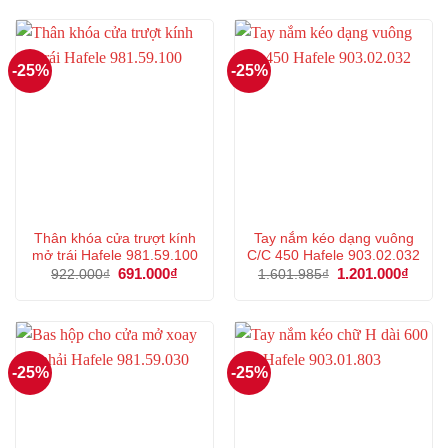
923.000₫.
là:
1.886.115₫.
là:
692.000₫.
1.414
-25%
-25%
Thân khóa cửa trượt kính
Tay nắm kéo dạng vuông
mở trái Hafele 981.59.100
C/C 450 Hafele 903.02.032
Giá
691.000
₫
Giá
Giá
1.201.000
₫
Giá
922.000
₫
1.601.985
₫
gốc
hiện
gốc
hiện
là:
tại
là:
tại
922.000₫.
là:
1.601.985₫.
là:
691.000₫.
1.201
-25%
-25%