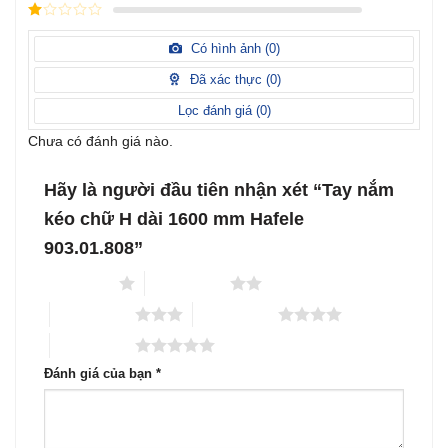
xếp
Được
hạng
3
xếp
5 sao
Được
hạng
xếp
Có hình ảnh (
0
)
2
5
hạng
sao
1
Đã xác thực (
0
)
5
sao
Lọc đánh giá (
0
)
Chưa có đánh giá nào.
Hãy là người đầu tiên nhận xét “Tay nắm
kéo chữ H dài 1600 mm Hafele
903.01.808”
1 trên 5 sao
2 trên 5 sao
3 trên 5 sao
4 trên 5 sao
5 trên 5 sao
Đánh giá của bạn
*