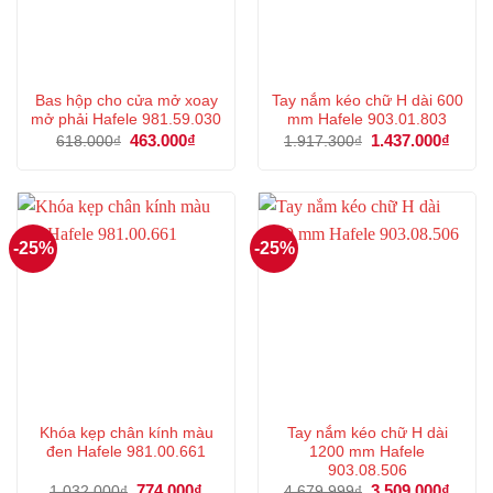
Bas hộp cho cửa mở xoay
Tay nắm kéo chữ H dài 600
mở phải Hafele 981.59.030
mm Hafele 903.01.803
Giá
463.000
₫
Giá
Giá
1.437.000
₫
Giá
618.000
₫
1.917.300
₫
gốc
hiện
gốc
hiện
là:
tại
là:
tại
618.000₫.
là:
1.917.300₫.
là:
463.000₫.
1.437
-25%
-25%
Khóa kẹp chân kính màu
Tay nắm kéo chữ H dài
đen Hafele 981.00.661
1200 mm Hafele
903.08.506
Giá
774.000
₫
Giá
Giá
3.509.000
₫
Giá
1.032.000
₫
4.679.999
₫