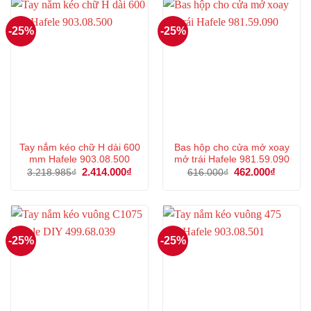
-25%
-25%
Tay nắm kéo chữ H dài 600
Bas hộp cho cửa mở xoay
mm Hafele 903.08.500
mở trái Hafele 981.59.090
Giá
2.414.000
₫
Giá
Giá
462.000
₫
Giá
3.218.985
₫
616.000
₫
gốc
hiện
gốc
hiện
là:
tại
là:
tại
3.218.985₫.
là:
616.000₫.
là:
2.414.000₫.
462.000
-25%
-25%