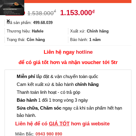
Giá
Giá
1.153.000
₫
₫
1.538.000
gốc
hiện
✕
Mã sản phẩm:
499.68.039
là:
tại
1.538.000₫.
là:
Thương hiệu:
Hafele
Xuất xứ:
Chính hãng
1.153.000₫.
Trạng thái:
Còn hàng
Bảo hành:
1 năm
Liên hệ ngay
hotline
để có giá tốt hơn và nhận voucher tới 5tr
Miễn phí
lắp đặt & vận chuyển toàn quốc
Cam kết xuất xứ & bảo hành
chính hãng
Thanh toán linh hoạt - có trả góp
Bảo hành
1 đổi 1 trong vòng 3 ngày
Sửa chữa, Chăm sóc
ngay cả khi sản phẩm hết hạn
bảo hành.
Liên hệ để có
GIÁ TỐT
hơn giá website
Miền Bắc:
0943 980 890