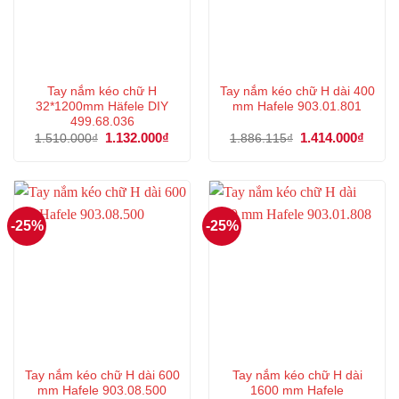
Tay nắm kéo chữ H
Tay nắm kéo chữ H dài 400
32*1200mm Häfele DIY
mm Hafele 903.01.801
499.68.036
Giá
1.132.000
₫
Giá
Giá
1.414.000
₫
Giá
1.510.000
₫
1.886.115
₫
gốc
hiện
gốc
hiện
là:
tại
là:
tại
1.510.000₫.
là:
1.886.115₫.
là:
1.132.000₫.
1.414
-25%
-25%
Tay nắm kéo chữ H dài 600
Tay nắm kéo chữ H dài
mm Hafele 903.08.500
1600 mm Hafele