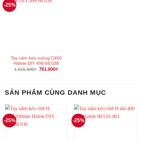
-25%
Tay năm kéo vuông C450
Häfele DIY 499.68.038
Giá
761.000
₫
Giá
1.015.000
₫
gốc
hiện
là:
tại
1.015.000₫.
là:
761.000₫.
SẢN PHẨM CÙNG DANH MỤC
-25%
-25%