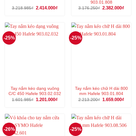
903.01.808
Giá
2.414.000
₫
Giá
Giá
2.382.000
₫
Giá
3.218.985
₫
3.176.250
₫
gốc
hiện
gốc
hiện
là:
tại
là:
tại
3.218.985₫.
là:
3.176.250₫.
là:
2.414.000₫.
2.382
-25%
-25%
Tay nắm kéo dạng vuông
Tay nắm kéo chữ H dài 800
C/C 450 Hafele 903.02.032
mm Hafele 903.01.804
Giá
1.201.000
₫
Giá
Giá
1.659.000
₫
Giá
1.601.985
₫
2.213.200
₫
gốc
hiện
gốc
hiện
là:
tại
là:
tại
1.601.985₫.
là:
2.213.200₫.
là:
1.201.000₫.
1.659
-26%
-25%