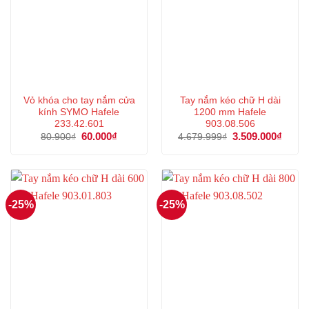
Vỏ khóa cho tay nắm cửa
Tay nắm kéo chữ H dài
kính SYMO Hafele
1200 mm Hafele
233.42.601
903.08.506
Giá
60.000
₫
Giá
Giá
3.509.000
₫
Giá
80.900
₫
4.679.999
₫
gốc
hiện
gốc
hiện
là:
tại
là:
tại
80.900₫.
là:
4.679.999₫.
là:
60.000₫.
3.509
-25%
-25%