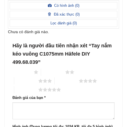
Được
hạng
xếp
Có hình ảnh (
0
)
2
5
hạng
sao
1
Đã xác thực (
0
)
5
sao
Lọc đánh giá (
0
)
Chưa có đánh giá nào.
Hãy là người đầu tiên nhận xét “Tay nắm
kéo vuông C1075mm Häfele DIY
499.68.039”
1 trên 5 sao
2 trên 5 sao
3 trên 5 sao
4 trên 5 sao
5 trên 5 sao
Đánh giá của bạn
*
Hình ảnh (Dung lượng tối đa: 1024 KB, tối đa 5 hình ảnh)