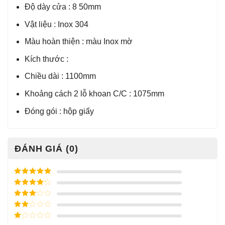
Độ dày cửa : 8 50mm
Vật liệu : Inox 304
Màu hoàn thiện : màu Inox mờ
Kích thước :
Chiều dài : 1100mm
Khoảng cách 2 lỗ khoan C/C : 1075mm
Đóng gói : hộp giấy
ĐÁNH GIÁ (0)
Được xếp
hạng
5
5
Được xếp
sao
hạng
4
5
Được
sao
xếp
Được
hạng
3
xếp
5 sao