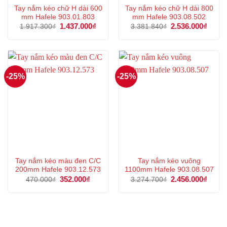
Tay nắm kéo chữ H dài 600
Tay nắm kéo chữ H dài 800
mm Hafele 903.01.803
mm Hafele 903.08.502
Giá
1.437.000
₫
Giá
Giá
2.536.000
₫
Giá
1.917.300
₫
3.381.840
₫
gốc
hiện
gốc
hiện
là:
tại
là:
tại
1.917.300₫.
là:
3.381.840₫.
là:
1.437.000₫.
2.536
-25%
-25%
Tay nắm kéo màu đen C/C
Tay nắm kéo vuông
200mm Hafele 903.12.573
1100mm Hafele 903.08.507
Giá
352.000
₫
Giá
Giá
2.456.000
₫
Giá
470.000
₫
3.274.700
₫
gốc
hiện
gốc
hiện
là:
tại
là:
tại
470.000₫.
là:
3.274.700₫.
là:
352.000₫.
2.456