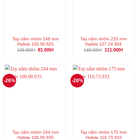
Tay nắm nhôm 148 mm
Tay nắm nhôm 220 mm
Hafele 100.90.925
Hafele 107.24.904
Giá
81.000
₫
Giá
Giá
111.000
₫
Giá
108.900
₫
149.000
₫
gốc
hiện
gốc
hiện
là:
tại
là:
tại
108.900₫.
là:
149.000₫.
là:
81.000₫.
111.000
-26%
-26%
Tay nắm nhôm 244 mm
Tay nắm nhôm 175 mm
Hafele 100.90.935
Hafele 110.73.933