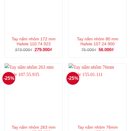
Tay nắm nhôm 172 mm
Tay nắm nhôm 80 mm
Hafele 110.74.923
Hafele 107.24.900
Giá
279.000
₫
Giá
Giá
56.000
₫
Giá
373.000
₫
75.000
₫
gốc
hiện
gốc
hiện
là:
tại
là:
tại
373.000₫.
là:
75.000₫.
là:
279.000₫.
56.000₫.
-25%
-25%
Tay nắm nhôm 263 mm
Tay nắm nhôm 76mm