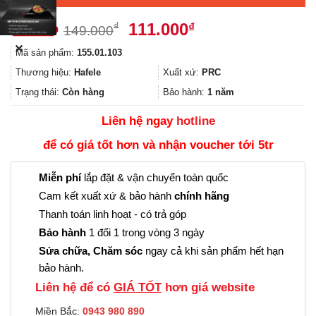
Giá
Giá
111.000
₫
₫
149.000
gốc
hiện
✕
Mã sản phẩm:
155.01.103
là:
tại
149.000₫.
là:
Thương hiệu:
Hafele
Xuất xứ:
PRC
111.000₫.
Trạng thái:
Còn hàng
Bảo hành:
1 năm
Liên hệ ngay
hotline
để có giá tốt hơn và nhận voucher tới 5tr
Miễn phí
lắp đặt & vận chuyển toàn quốc
Cam kết xuất xứ & bảo hành
chính hãng
Thanh toán linh hoạt - có trả góp
Bảo hành
1 đổi 1 trong vòng 3 ngày
Sửa chữa, Chăm sóc
ngay cả khi sản phẩm hết hạn
bảo hành.
Liên hệ để có
GIÁ TỐT
hơn giá website
Miền Bắc:
0943 980 890