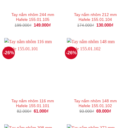
Tay nắm nhôm 244 mm
Tay nắm nhôm 212 mm
Hafele 155.01.105
Hafele 155.01.104
Giá
149.000
₫
Giá
Giá
130.000
₫
Giá
199.000
₫
174.000
₫
gốc
hiện
gốc
hiện
là:
tại
là:
tại
199.000₫.
là:
174.000₫.
là:
149.000₫.
130.000
-26%
-26%
Tay nắm nhôm 116 mm
Tay nắm nhôm 148 mm
Hafele 155.01.101
Hafele 155.01.102
Giá
61.000
₫
Giá
Giá
69.000
₫
Giá
82.000
₫
93.000
₫
gốc
hiện
gốc
hiện
là:
tại
là:
tại
82.000₫.
là:
93.000₫.
là:
61.000₫.
69.000₫.