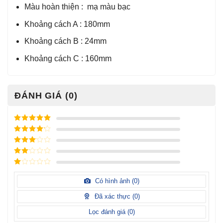
Màu hoàn thiện : mạ màu bạc
Khoảng cách A : 180mm
Khoảng cách B : 24mm
Khoảng cách C : 160mm
ĐÁNH GIÁ (0)
Được xếp
hạng
5
5
Được xếp
sao
hạng
4
5
Được
sao
xếp
Được
hạng
3
xếp
5 sao
Được
hạng
xếp
Có hình ảnh (
0
)
2
5
hạng
sao
1
Đã xác thực (
0
)
5
sao
Lọc đánh giá (
0
)