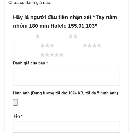
Chưa có đánh giá nào.
Hãy là người đầu tiên nhận xét “Tay nắm
nhôm 180 mm Hafele 155.01.103”
1 trên 5 sao
2 trên 5 sao
3 trên 5 sao
4 trên 5 sao
5 trên 5 sao
Đánh giá của bạn
*
Hình ảnh (Dung lượng tối đa: 1024 KB, tối đa 5 hình ảnh)
Tên
*