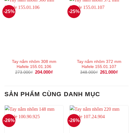
-25%
-25%
Tay nắm nhôm 308 mm
Tay nắm nhôm 372 mm
Hafele 155.01.106
Hafele 155.01.107
Giá
204.000
₫
Giá
Giá
261.000
₫
Giá
273.000
₫
348.000
₫
gốc
hiện
gốc
hiện
là:
tại
là:
tại
273.000₫.
là:
348.000₫.
là:
204.000₫.
261.000
SẢN PHẨM CÙNG DANH MỤC
-26%
-26%