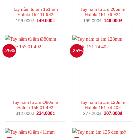
Tay nắm tủ âm 161mm
Tay nắm tủ âm 205mm
Hafele 152.11.932
Hafele 151.76.924
Giá
149.000
₫
Giá
Giá
149.000
₫
Giá
199.000
₫
199.000
₫
gốc
hiện
gốc
hiện
là:
tại
là:
tại
199.000₫.
là:
199.000₫.
là:
149.000₫.
149.000
-25%
-25%
Tay nắm tủ âm Ø80mm
Tay nắm tủ âm 128mm
Hafele 155.01.492
Hafele 151.74.402
Giá
234.000
₫
Giá
Giá
207.000
₫
Giá
312.000
₫
277.200
₫
gốc
hiện
gốc
hiện
là:
tại
là:
tại
312.000₫.
là:
277.200₫.
là:
234.000₫.
207.000