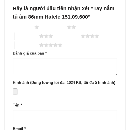
Hãy là người đầu tiên nhận xét “Tay nắm
tủ âm 86mm Hafele 151.09.600”
1 trên 5 sao
2 trên 5 sao
3 trên 5 sao
4 trên 5 sao
5 trên 5 sao
Đánh giá của bạn
*
Hình ảnh (Dung lượng tối đa: 1024 KB, tối đa 5 hình ảnh)
Tên
*
Email
*