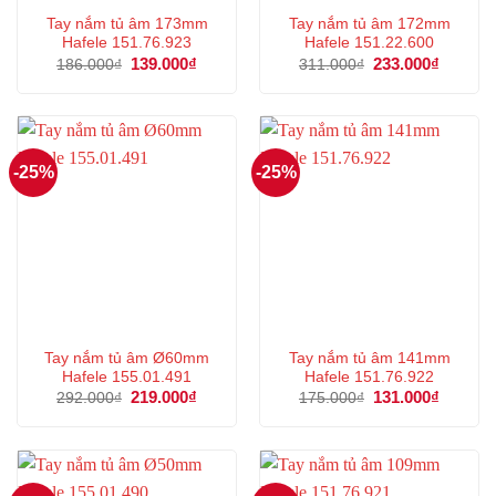
Tay nắm tủ âm 173mm
Tay nắm tủ âm 172mm
Hafele 151.76.923
Hafele 151.22.600
Giá
139.000
₫
Giá
Giá
233.000
₫
Giá
186.000
₫
311.000
₫
gốc
hiện
gốc
hiện
là:
tại
là:
tại
186.000₫.
là:
311.000₫.
là:
139.000₫.
233.000
-25%
-25%
Tay nắm tủ âm Ø60mm
Tay nắm tủ âm 141mm
Hafele 155.01.491
Hafele 151.76.922
Giá
219.000
₫
Giá
Giá
131.000
₫
Giá
292.000
₫
175.000
₫
gốc
hiện
gốc
hiện
là:
tại
là:
tại
292.000₫.
là:
175.000₫.
là:
219.000₫.
131.000