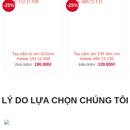
-25%
-25%
Tay nắm tủ âm 411mm
Tay nắm âm 135 đen mờ
Hafele 152.11.938
Hafele 489.72.135
Giá
190.000
₫
Giá
Giá
139.000
₫
Giá
254.100
₫
186.000
₫
gốc
hiện
gốc
hiện
là:
tại
là:
tại
254.100₫.
là:
186.000₫.
là:
190.000₫.
139.000
LÝ DO LỰA CHỌN CHÚNG TÔI