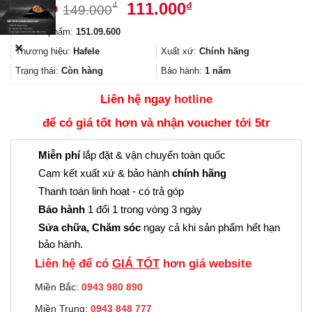
Giá
Giá
111.000
₫
₫
149.000
gốc
hiện
Mã sản phẩm:
151.09.600
là:
tại
✕
149.000₫.
là:
Thương hiệu:
Hafele
Xuất xứ:
Chính hãng
111.000₫.
Trạng thái:
Còn hàng
Bảo hành:
1 năm
Liên hệ ngay
hotline
để có giá tốt hơn và nhận voucher tới 5tr
Miễn phí
lắp đặt & vận chuyển toàn quốc
Cam kết xuất xứ & bảo hành
chính hãng
Thanh toán linh hoạt - có trả góp
Bảo hành
1 đổi 1 trong vòng 3 ngày
Sửa chữa, Chăm sóc
ngay cả khi sản phẩm hết hạn
bảo hành.
Liên hệ để có
GIÁ TỐT
hơn giá website
Miền Bắc:
0943 980 890
Miền Trung:
0943 848 777