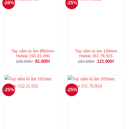
-26%
-25%
Tay nắm tủ âm Ø50mm
Tay nắm tủ âm 109mm
Hafele 155.01.490
Hafele 151.76.921
Giá
81.000
₫
Giá
Giá
121.000
₫
Giá
109.000
₫
162.000
₫
gốc
hiện
gốc
hiện
là:
tại
là:
tại
109.000₫.
là:
162.000₫.
là:
81.000₫.
121.000
-25%
-25%