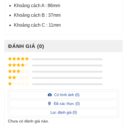
Khoảng cách A : 86mm
Khoảng cách B : 37mm
Khoảng cách C : 11mm
ĐÁNH GIÁ (0)
Được xếp
hạng
5
5
Được xếp
sao
hạng
4
5
Được
sao
xếp
Được
hạng
3
xếp
5 sao
Được
hạng
xếp
Có hình ảnh (
0
)
2
5
hạng
sao
1
Đã xác thực (
0
)
5
sao
Lọc đánh giá (
0
)
Chưa có đánh giá nào.