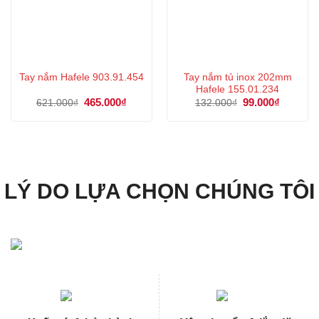
Tay nắm tủ inox 202mm
Tay nắm Hafele 903.91.454
Hafele 155.01.234
Giá
465.000
₫
Giá
Giá
99.000
₫
Giá
621.000
₫
132.000
₫
gốc
hiện
gốc
hiện
là:
tại
là:
tại
621.000₫.
là:
132.000₫.
là:
465.000₫.
99.000₫.
LÝ DO LỰA CHỌN CHÚNG TÔI