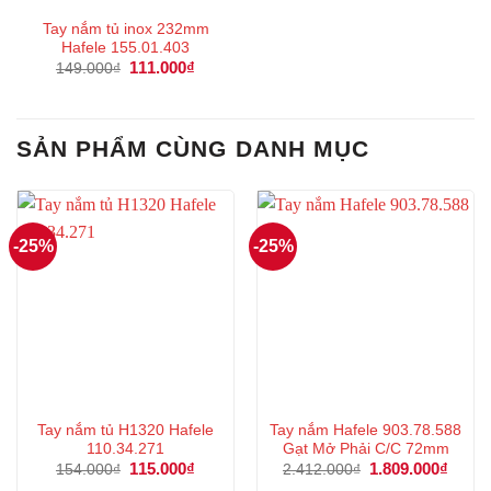
Tay nắm tủ inox 232mm
Hafele 155.01.403
Giá
111.000
₫
Giá
149.000
₫
gốc
hiện
là:
tại
149.000₫.
là:
111.000₫.
SẢN PHẨM CÙNG DANH MỤC
-25%
-25%
Tay nắm tủ H1320 Hafele
Tay nắm Hafele 903.78.588
110.34.271
Gạt Mở Phải C/C 72mm
Giá
115.000
₫
Giá
Giá
1.809.000
₫
Giá
154.000
₫
2.412.000
₫
gốc
hiện
gốc
hiện