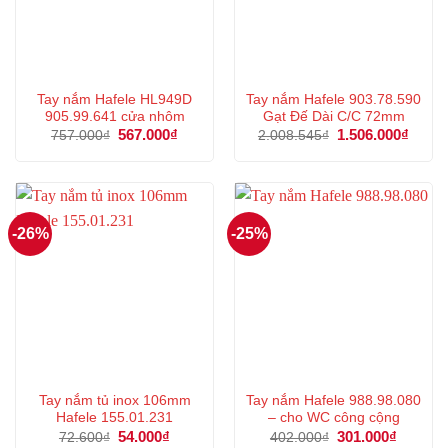
Tay nắm Hafele HL949D
Tay nắm Hafele 903.78.590
905.99.641 cửa nhôm
Gạt Đế Dài C/C 72mm
Giá
567.000
₫
Giá
Giá
1.506.000
₫
Giá
757.000
₫
2.008.545
₫
gốc
hiện
gốc
hiện
là:
tại
là:
tại
757.000₫.
là:
2.008.545₫.
là:
567.000₫.
1.506
-26%
-25%
Tay nắm tủ inox 106mm
Tay nắm Hafele 988.98.080
Hafele 155.01.231
– cho WC công cộng
Giá
54.000
₫
Giá
Giá
301.000
₫
Giá
72.600
₫
402.000
₫