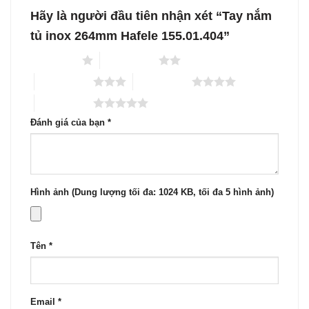
Hãy là người đầu tiên nhận xét “Tay nắm
tủ inox 264mm Hafele 155.01.404”
1 trên 5 sao
2 trên 5 sao
3 trên 5 sao
4 trên 5 sao
5 trên 5 sao
Đánh giá của bạn
*
Hình ảnh (Dung lượng tối đa: 1024 KB, tối đa 5 hình ảnh)
Tên
*
Email
*