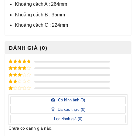
Khoảng cách A : 264mm
Khoảng cách B : 35mm
Khoảng cách C : 224mm
ĐÁNH GIÁ (0)
Được xếp
hạng
5
5
Được xếp
sao
hạng
4
5
Được
sao
xếp
Được
hạng
3
xếp
5 sao
Được
hạng
xếp
Có hình ảnh (
0
)
2
5
hạng
sao
1
Đã xác thực (
0
)
5
sao
Lọc đánh giá (
0
)
Chưa có đánh giá nào.