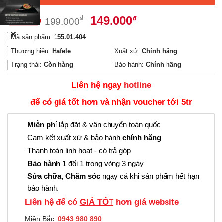
Giá
Giá
149.000
₫
₫
199.000
gốc
hiện
✕
Mã sản phẩm:
155.01.404
là:
tại
199.000₫.
là:
Thương hiệu:
Hafele
Xuất xứ:
Chính hãng
149.000₫.
Trạng thái:
Còn hàng
Bảo hành:
Chính hãng
Liên hệ ngay
hotline
để có giá tốt hơn và nhận voucher tới 5tr
Miễn phí
lắp đặt & vận chuyển toàn quốc
Cam kết xuất xứ & bảo hành
chính hãng
Thanh toán linh hoạt - có trả góp
Bảo hành
1 đổi 1 trong vòng 3 ngày
Sửa chữa, Chăm sóc
ngay cả khi sản phẩm hết hạn
bảo hành.
Liên hệ để có
GIÁ TỐT
hơn giá website
Miền Bắc:
0943 980 890