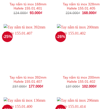
Tay nắm tủ inox 168mm
Tay nắm tủ inox 328mm
Hafele 155.01.401
Hafele 155.01.405
Giá
93.000
₫
Giá
Giá
168.000
₫
Giá
124.000
₫
224.000
₫
gốc
hiện
gốc
hiện
là:
tại
là:
tại
124.000₫.
là:
224.000₫.
là:
93.000₫.
168.000
-25%
-26%
Tay nắm tủ inox 392mm
Tay nắm tủ inox 200mm
Hafele 155.01.407
Hafele 155.01.402
Giá
177.000
₫
Giá
Giá
102.000
₫
Giá
237.000
₫
137.000
₫
gốc
hiện
gốc
hiện
là:
tại
là:
tại
237.000₫.
là:
137.000₫.
là:
177.000₫.
102.000