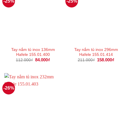
-25%
-25%
Tay nắm tủ inox 136mm
Tay nắm tủ inox 296mm
Hafele 155.01.400
Hafele 155.01.414
Giá
84.000
₫
Giá
Giá
158.000
₫
Giá
112.000
₫
211.000
₫
gốc
hiện
gốc
hiện
là:
tại
là:
tại
112.000₫.
là:
211.000₫.
là:
84.000₫.
158.000
-26%