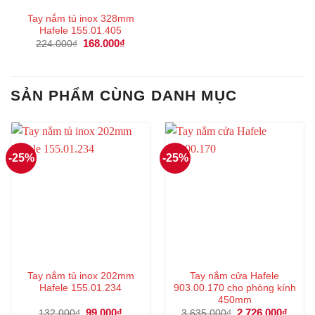
Tay nắm tủ inox 328mm
Hafele 155.01.405
Giá
168.000
₫
Giá
224.000
₫
gốc
hiện
là:
tại
224.000₫.
là:
168.000₫.
SẢN PHẨM CÙNG DANH MỤC
-25%
-25%
Tay nắm tủ inox 202mm
Tay nắm cửa Hafele
Hafele 155.01.234
903.00.170 cho phòng kính
450mm
Giá
99.000
₫
Giá
Giá
2.726.000
₫
Giá
132.000
₫
3.635.000
₫