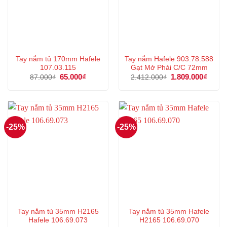
Tay nắm tủ 170mm Hafele
Tay nắm Hafele 903.78.588
107.03.115
Gạt Mở Phải C/C 72mm
Giá
65.000
₫
Giá
Giá
1.809.000
₫
Giá
87.000
₫
2.412.000
₫
gốc
hiện
gốc
hiện
là:
tại
là:
tại
87.000₫.
là:
2.412.000₫.
là:
65.000₫.
1.809
-25%
-25%
Tay nắm tủ 35mm H2165
Tay nắm tủ 35mm Hafele
Hafele 106.69.073
H2165 106.69.070