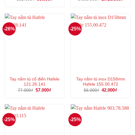
gốc
hiện
gốc
hiện
là:
tại
là:
tại
132.000₫.
là:
3.635.000₫.
là:
99.000₫.
2.726
-26%
-25%
Tay nắm tủ cổ điển Hafele
Tay nắm tủ inox D158mm
121.26.141
Hafele 155.00.472
Giá
57.000
₫
Giá
Giá
42.000
₫
Giá
77.000
₫
56.000
₫
gốc
hiện
gốc
hiện
là:
tại
là:
tại
77.000₫.
là:
56.000₫.
là:
57.000₫.
42.000₫.
-25%
-25%