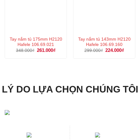
Tay nắm tủ 175mm H2120
Tay nắm tủ 143mm H2120
Hafele 106.69.021
Hafele 106.69.160
Giá
261.000
₫
Giá
Giá
224.000
₫
Giá
348.000
₫
299.000
₫
gốc
hiện
gốc
hiện
là:
tại
là:
tại
348.000₫.
là:
299.000₫.
là:
261.000₫.
224.000
LÝ DO LỰA CHỌN CHÚNG TÔI