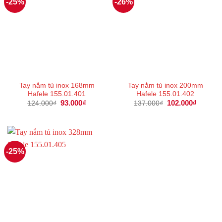
-25%
-26%
Tay nắm tủ inox 168mm
Tay nắm tủ inox 200mm
Hafele 155.01.401
Hafele 155.01.402
Giá
93.000
₫
Giá
Giá
102.000
₫
Giá
124.000
₫
137.000
₫
gốc
hiện
gốc
hiện
là:
tại
là:
tại
124.000₫.
là:
137.000₫.
là:
93.000₫.
102.000
-25%