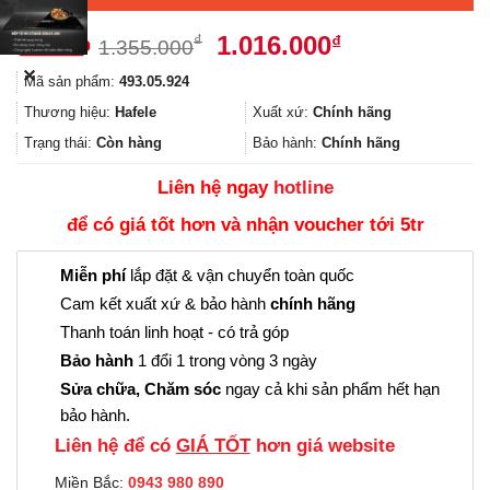
Giá
Giá
1.016.000
₫
₫
1.355.000
gốc
hiện
✕
Mã sản phẩm:
493.05.924
là:
tại
1.355.000₫.
là:
Thương hiệu:
Hafele
Xuất xứ:
Chính hãng
1.016.000₫.
Trạng thái:
Còn hàng
Bảo hành:
Chính hãng
Liên hệ ngay
hotline
để có giá tốt hơn và nhận voucher tới 5tr
Miễn phí
lắp đặt & vận chuyển toàn quốc
Cam kết xuất xứ & bảo hành
chính hãng
Thanh toán linh hoạt - có trả góp
Bảo hành
1 đổi 1 trong vòng 3 ngày
Sửa chữa, Chăm sóc
ngay cả khi sản phẩm hết hạn
bảo hành.
Liên hệ để có
GIÁ TỐT
hơn giá website
Miền Bắc:
0943 980 890