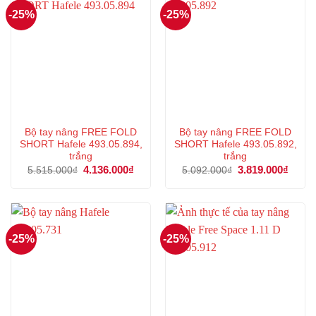
-25%
-25%
Bộ tay nâng FREE FOLD
Bộ tay nâng FREE FOLD
SHORT Hafele 493.05.894,
SHORT Hafele 493.05.892,
trắng
trắng
Giá
4.136.000
₫
Giá
Giá
3.819.000
₫
Giá
5.515.000
₫
5.092.000
₫
gốc
hiện
gốc
hiện
là:
tại
là:
tại
5.515.000₫.
là:
5.092.000₫.
là:
4.136.000₫.
3.819
-25%
-25%