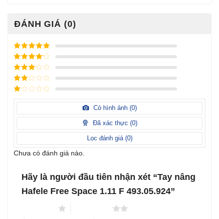
ĐÁNH GIÁ (0)
Được xếp
hạng
5
5
Được xếp
sao
hạng
4
5
Được
sao
xếp
Được
hạng
3
xếp
5 sao
Được
hạng
xếp
Có hình ảnh (
0
)
2
5
hạng
sao
1
Đã xác thực (
0
)
5
sao
Lọc đánh giá (
0
)
Chưa có đánh giá nào.
Hãy là người đầu tiên nhận xét “Tay nâng
Hafele Free Space 1.11 F 493.05.924”
1 trên 5 sao
2 trên 5 sao