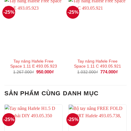
-25%
-25%
Tay nâng Hafele Free
Tay nâng Hafele Free
Space 1.11 E 493.05.923
Space 1.11 C 493.05.921
Giá
950.000
₫
Giá
Giá
774.000
₫
Giá
1.267.000
₫
1.032.000
₫
gốc
hiện
gốc
hiện
là:
tại
là:
tại
1.267.000₫.
là:
1.032.000₫.
là:
950.000₫.
774.00
SẢN PHẨM CÙNG DANH MỤC
-25%
-25%