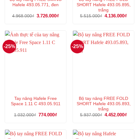
Hafele 493.05.771, đen
SHORT Hafele 493.05.895,
trắng
Giá
3.726.000
₫
Giá
Giá
4.136.000
₫
Giá
4.968.000
₫
5.515.000
₫
gốc
hiện
gốc
hiện
là:
tại
là:
tại
4.968.000₫.
là:
5.515.000₫.
là:
3.726.000₫.
4.136
-25%
-25%
Tay nâng Hafele Free
Bộ tay nâng FREE FOLD
Space 1.11 C 493.05.911
SHORT Hafele 493.05.893,
trắng
Giá
774.000
₫
Giá
Giá
4.452.000
₫
Giá
1.032.000
₫
5.937.000
₫
gốc
hiện
gốc
hiện
là:
tại
là:
tại
1.032.000₫.
là:
5.937.000₫.
là:
774.000₫.
4.452