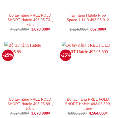
Bộ tay nâng FREE FOLD
Tay nâng Hafele Free
SHORT Hafele 493.05.731,
Space 1.11 D 493.05.912
xám
Giá
3.670.000
₫
Giá
Giá
867.000
₫
Giá
4.894.000
₫
1.156.000
₫
gốc
hiện
gốc
hiện
là:
tại
là:
tại
4.894.000₫.
là:
1.156.000₫.
là:
3.670.000₫.
867.00
-25%
-25%
Bộ tay nâng FREE FOLD
Bộ tay nâng FREE FOLD
SHORT Hafele 493.05.891,
SHORT Hafele 493.05.899,
trắng
trắng
Giá
3.670.000
₫
Giá
Giá
4.564.000
₫
Giá
4.894.000
₫
6.086.000
₫
gốc
hiện
gốc
hiện