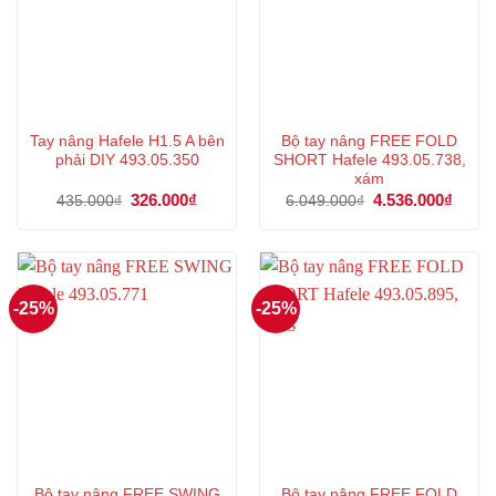
Tay nâng Hafele H1.5 A bên
Bộ tay nâng FREE FOLD
phải DIY 493.05.350
SHORT Hafele 493.05.738,
xám
Giá
326.000
₫
Giá
Giá
4.536.000
₫
Giá
435.000
₫
6.049.000
₫
gốc
hiện
gốc
hiện
là:
tại
là:
tại
435.000₫.
là:
6.049.000₫.
là:
326.000₫.
4.536
-25%
-25%
Bộ tay nâng FREE SWING
Bộ tay nâng FREE FOLD