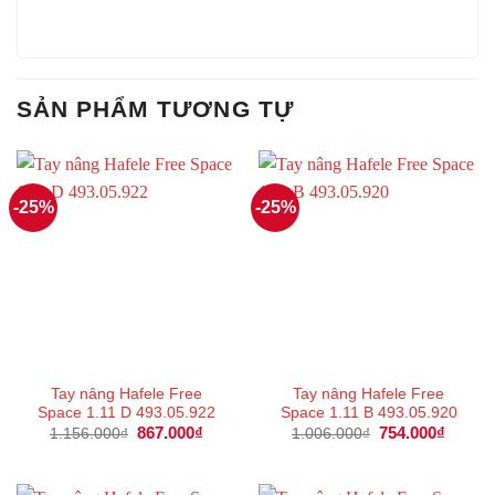
SẢN PHẨM TƯƠNG TỰ
-25%
-25%
Tay nâng Hafele Free
Tay nâng Hafele Free
Space 1.11 D 493.05.922
Space 1.11 B 493.05.920
Giá
867.000
₫
Giá
Giá
754.000
₫
Giá
1.156.000
₫
1.006.000
₫
gốc
hiện
gốc
hiện
là:
tại
là:
tại
1.156.000₫.
là:
1.006.000₫.
là:
867.000₫.
754.00