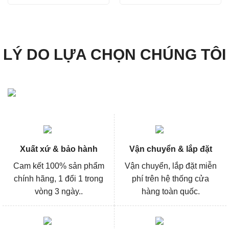
là:
tại
là:
tại
4.894.000₫.
là:
6.086.000₫.
là:
3.670.000₫.
4.564
LÝ DO LỰA CHỌN CHÚNG TÔI
Xuất xứ & bảo hành
Vận chuyển & lắp đặt
Cam kết 100% sản phẩm
Vận chuyển, lắp đặt miễn
chính hãng, 1 đổi 1 trong
phí trên hệ thống cửa
vòng 3 ngày..
hàng toàn quốc.