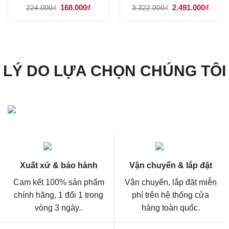
Giá
168.000
₫
Giá
Giá
2.491.000
₫
Giá
224.000
₫
3.322.000
₫
gốc
hiện
gốc
hiện
là:
tại
là:
tại
224.000₫.
là:
3.322.000₫.
là:
168.000₫.
2.491
LÝ DO LỰA CHỌN CHÚNG TÔI
Xuất xứ & bảo hành
Vận chuyển & lắp đặt
Cam kết 100% sản phẩm
Vận chuyển, lắp đặt miễn
chính hãng, 1 đổi 1 trong
phí trên hệ thống cửa
vòng 3 ngày..
hàng toàn quốc.