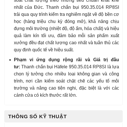
soát chất lượng theo những tiêu chuẩn khắt khe
nhất của Đức. Thanh chắn bụi 950.35.014 RP8SI
trải qua quy trình kiểm tra nghiêm ngặt về độ bền cơ
học (hàng triệu chu kỳ đóng mở), khả năng chịu
đựng môi trường (nhiệt độ, độ ẩm, hóa chất) và hiệu
quả làm kín tối ưu, đảm bảo mỗi sản phẩm xuất
xưởng đều đạt chất lượng cao nhất và tuân thủ các
quy định quốc tế về hiệu suất.
Phạm vi ứng dụng rộng rãi và Giá trị đầu
tư:
Thanh chắn bụi Häfele 950.35.014 RP8SI là lựa
chọn lý tưởng cho nhiều loại không gian và công
trình, nơi cần kiểm soát chặt chẽ các yếu tố môi
trường và nâng cao tiện nghi, đặc biệt là với các
cánh cửa có kích thước rất lớn.
THÔNG SỐ KỸ THUẬT