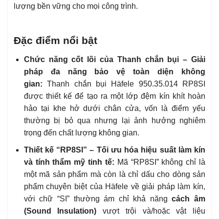
lượng bền vững cho mọi công trình.
Đặc điểm nổi bật
Chức năng cốt lõi của Thanh chắn bụi – Giải
pháp đa năng bảo vệ toàn diện không
gian:
Thanh chắn bụi Häfele 950.35.014 RP8SI
được thiết kế để tạo ra một lớp đệm kín khít hoàn
hảo tại khe hở dưới chân cửa, vốn là điểm yếu
thường bị bỏ qua nhưng lại ảnh hưởng nghiêm
trọng đến chất lượng không gian.
Thiết kế “RP8SI” – Tối ưu hóa hiệu suất làm kín
và tính thẩm mỹ tinh tế:
Mã “RP8SI” không chỉ là
một mã sản phẩm mà còn là chỉ dấu cho dòng sản
phẩm chuyên biệt của Häfele về giải pháp làm kín,
với chữ “SI” thường ám chỉ khả năng
cách âm
(Sound Insulation)
vượt trội và/hoặc vật liệu