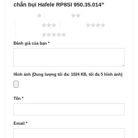
chắn bụi Hafele RP8SI 950.35.014”
1 trên 5 sao
2 trên 5 sao
3 trên 5 sao
4 trên 5 sao
5 trên 5 sao
Đánh giá của bạn
*
Hình ảnh (Dung lượng tối đa: 1024 KB, tối đa 5 hình ảnh)
Tên
*
Email
*