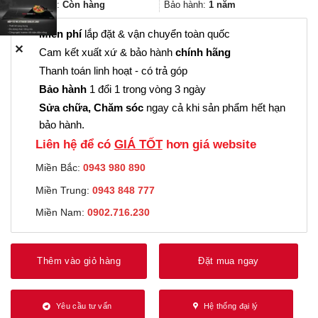
1.874.000₫.
Trạng thái:
Còn hàng
Bảo hành:
1 năm
Miễn phí
lắp đặt & vận chuyển toàn quốc
✕
Cam kết xuất xứ & bảo hành
chính hãng
Thanh toán linh hoạt - có trả góp
Bảo hành
1 đổi 1 trong vòng 3 ngày
Sửa chữa, Chăm sóc
ngay cả khi sản phẩm hết hạn
bảo hành.
Liên hệ để có
GIÁ TỐT
hơn giá website
Miền Bắc:
0943 980 890
Miền Trung:
0943 848 777
Miền Nam:
0902.716.230
Thêm vào giỏ hàng
Đặt mua ngay
Yêu cầu tư vấn
Hệ thống đại lý