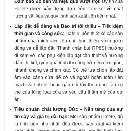
Đảm bảo độ bền và hiệu quả vượt trội:
Uy tín của
Häfele được xây dựng dựa trên cam kết về chất
lượng vật liệu và quy trình sản xuất tiên tiến nhất.
Lắp đặt dễ dàng và Bảo trì tối thiểu – Tiết kiệm
thời gian và công sức:
Häfele luôn thiết kế các sản
phẩm của mình với tiêu chí thân thiện với người
dùng và dễ lắp đặt. Thanh chắn bụi RP8SI thường
đi kèm với các phụ kiện lắp đặt cần thiết và hướng
dẫn chi tiết, giúp quá trình thi công trở nên đơn giản,
nhanh chóng và chính xác. Có thể lựa chọn lắp đặt
âm vào cánh cửa để có vẻ ngoài hoàn toàn liền
mạch và tinh tế, hoặc gắn nổi tùy theo nhu cầu cụ
thể của từng loại cửa và yêu cầu thẩm mỹ của dự
án.
Tiêu chuẩn chất lượng Đức – Nền tảng của sự
tin cậy và giá trị dài hạn:
Mỗi sản phẩm Häfele, dù
là linh kiện nhỏ nhất, đều được sản xuất và kiểm