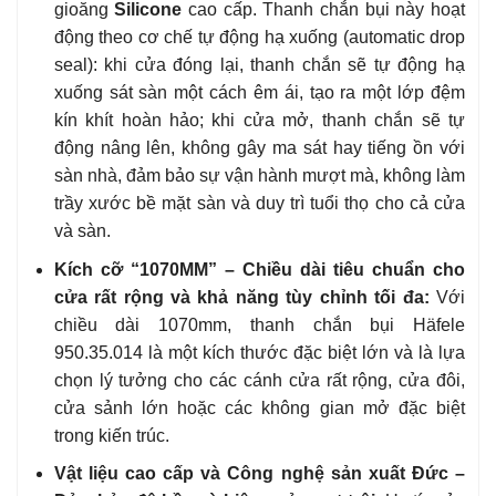
gioăng
Silicone
cao cấp. Thanh chắn bụi này hoạt
động theo cơ chế tự động hạ xuống (automatic drop
seal): khi cửa đóng lại, thanh chắn sẽ tự động hạ
xuống sát sàn một cách êm ái, tạo ra một lớp đệm
kín khít hoàn hảo; khi cửa mở, thanh chắn sẽ tự
động nâng lên, không gây ma sát hay tiếng ồn với
sàn nhà, đảm bảo sự vận hành mượt mà, không làm
trầy xước bề mặt sàn và duy trì tuổi thọ cho cả cửa
và sàn.
Kích cỡ “1070MM” – Chiều dài tiêu chuẩn cho
cửa rất rộng và khả năng tùy chỉnh tối đa:
Với
chiều dài 1070mm, thanh chắn bụi Häfele
950.35.014 là một kích thước đặc biệt lớn và là lựa
chọn lý tưởng cho các cánh cửa rất rộng, cửa đôi,
cửa sảnh lớn hoặc các không gian mở đặc biệt
trong kiến trúc.
Vật liệu cao cấp và Công nghệ sản xuất Đức –