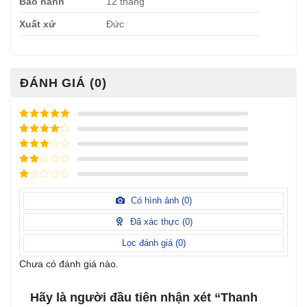
Bảo hành
12 tháng
Xuất xứ
Đức
ĐÁNH GIÁ (0)
Được xếp
hạng
5
5
Được xếp
sao
hạng
4
5
Được
sao
xếp
Được
hạng
3
xếp
5 sao
Được
hạng
xếp
Có hình ảnh (
0
)
2
5
hạng
sao
1
Đã xác thực (
0
)
5
sao
Lọc đánh giá (
0
)
Chưa có đánh giá nào.
Hãy là người đầu tiên nhận xét “Thanh