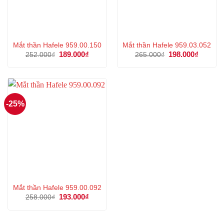
Mắt thần Hafele 959.00.150
Mắt thần Hafele 959.03.052
Giá
189.000
₫
Giá
Giá
198.000
₫
Giá
252.000
₫
265.000
₫
gốc
hiện
gốc
hiện
là:
tại
là:
tại
252.000₫.
là:
265.000₫.
là:
189.000₫.
198.000
-25%
Mắt thần Hafele 959.00.092
Giá
193.000
₫
Giá
258.000
₫
gốc
hiện
là:
tại
258.000₫.
là:
193.000₫.