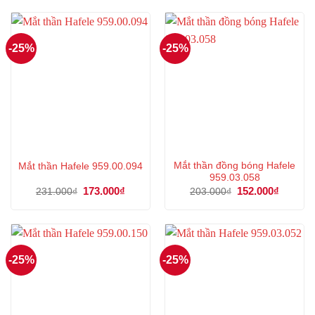
-25%
-25%
Mắt thần đồng bóng Hafele
Mắt thần Hafele 959.00.094
959.03.058
Giá
173.000
₫
Giá
Giá
152.000
₫
Giá
231.000
₫
203.000
₫
gốc
hiện
gốc
hiện
là:
tại
là:
tại
231.000₫.
là:
203.000₫.
là:
173.000₫.
152.000
-25%
-25%