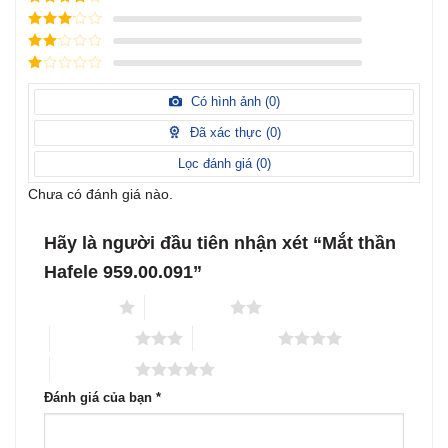
hạng
5
5
Được xếp
sao
hạng
4
5
Được
sao
xếp
Được
hạng
3
xếp
5 sao
Được
hạng
xếp
Có hình ảnh (
0
)
2
5
hạng
sao
1
Đã xác thực (
0
)
5
sao
Lọc đánh giá (
0
)
Chưa có đánh giá nào.
Hãy là người đầu tiên nhận xét “Mắt thần
Hafele 959.00.091”
1 trên 5 sao
2 trên 5 sao
3 trên 5 sao
4 trên 5 sao
5 trên 5 sao
Đánh giá của bạn
*