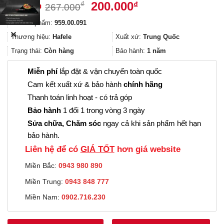
Giá
Giá
200.000
₫
₫
267.000
gốc
hiện
Mã sản phẩm:
959.00.091
là:
tại
✕
267.000₫.
là:
Thương hiệu:
Hafele
Xuất xứ:
Trung Quốc
200.000₫.
Trạng thái:
Còn hàng
Bảo hành:
1 năm
Miễn phí
lắp đặt & vận chuyển toàn quốc
Cam kết xuất xứ & bảo hành
chính hãng
Thanh toán linh hoạt - có trả góp
Bảo hành
1 đổi 1 trong vòng 3 ngày
Sửa chữa, Chăm sóc
ngay cả khi sản phẩm hết hạn
bảo hành.
Liên hệ để có
GIÁ TỐT
hơn giá website
Miền Bắc:
0943 980 890
Miền Trung:
0943 848 777
Miền Nam:
0902.716.230