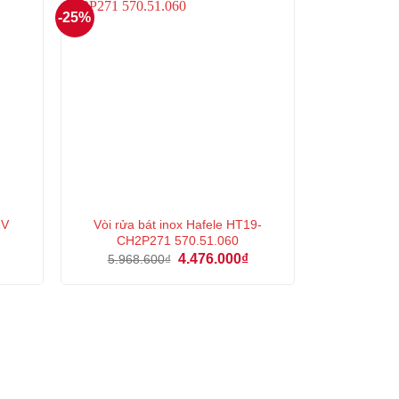
-25%
1V
Vòi rửa bát inox Hafele HT19-
CH2P271 570.51.060
Giá
Giá
Giá
4.476.000
₫
5.968.600
₫
hiện
gốc
hiện
tại
là:
tại
là:
5.968.600₫.
là:
1.440.000₫.
4.476.000₫.