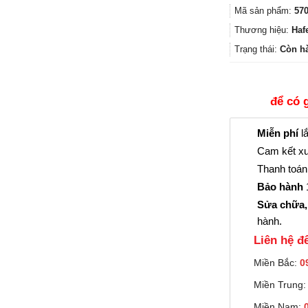
Mã sản phẩm:
570
Thương hiệu:
Haf
Trạng thái:
Còn h
để có 
Miễn phí
lắ
Cam kết xu
Thanh toán 
Bảo hành
1
Sửa chữa,
hành.
Liên hệ đê
Miền Bắc:
0
Miền Trung
Miền Nam: