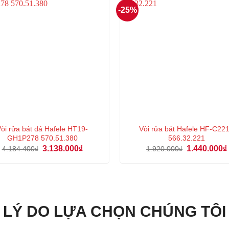
-25%
òi rửa bát đá Hafele HT19-
Vòi rửa bát Hafele HF-C22
GH1P278 570.51.380
566.32.221
Giá
Giá
Giá
3.138.000
₫
1.440.000
₫
4.184.400
₫
1.920.000
₫
gốc
hiện
gốc
là:
tại
là:
4.184.400₫.
là:
1.920.000₫.
3.138.000₫.
LÝ DO LỰA CHỌN CHÚNG TÔI