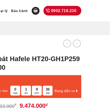
0902.716.230
ại lý
Bảo hành
bát Hafele HT20-GH1P259
00
0
1
8
35
c sau
Đang diễn ra
ngày
giờ
phút
giây
Giá
Giá
9.474.000
₫
₫
633.000