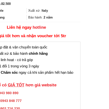
gốc
hiện
.82.500
là:
tại
12.633.000₫.
là:
ele
Xuất xứ:
Italy
9.474.000₫.
àng
Bảo hành:
2 năm
Liên hệ ngay
hotline
giá tốt hơn và nhận voucher tới 5tr
p đặt & vận chuyển toàn quốc
ất xứ & bảo hành
chính hãng
linh hoạt - có trả góp
 đổi 1 trong vòng 3 ngày
 Chăm sóc
ngay cả khi sản phẩm hết hạn bảo
̉ có
GIÁ TỐT
hơn giá website
943 980 890
:
0943 848 777
0902.716.230