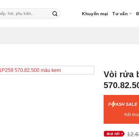
Khuyến mại
Tư vấn
Đ
Vòi rửa 
570.82.5
F
ASH SALE
Kết thú
12.