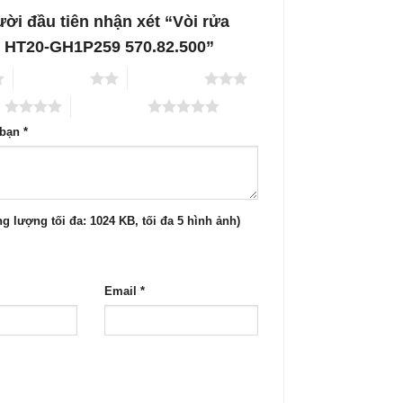
ười đầu tiên nhận xét “Vòi rửa
e HT20-GH1P259 570.82.500”
2 trên 5 sao
3 trên 5 sao
o
5 trên 5 sao
 bạn
*
g lượng tối đa: 1024 KB, tối đa 5 hình ảnh)
Email
*