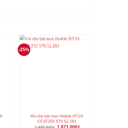
-25%
0I
Vòi rửa bát inox Hafele HT19-
CC1F255 570.52.281
Giá
Giá
Giá
1.871.000
₫
2.495.900
₫