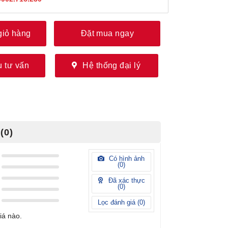
giỏ hàng
Đặt mua ngay
 tư vấn
Hệ thống đại lý
(0)
Có hình ảnh
(
0
)
Đã xác thực
(
0
)
Lọc đánh giá (
0
)
iá nào.