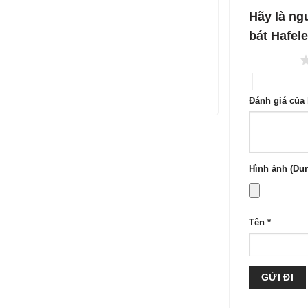
1
5
Hãy là ng
sao
bát Hafel
1 trên 5 sao
4 trên 5 sa
Đánh giá của
Hình ảnh (Dun
Tên
*