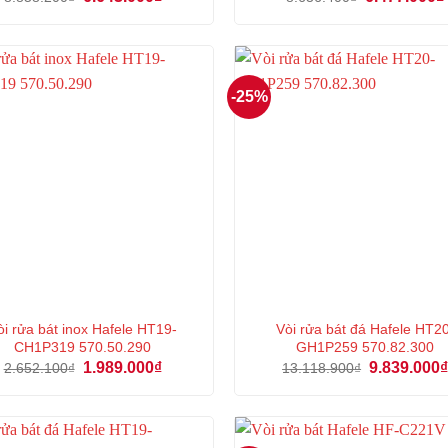
gốc
hiện
gốc
là:
tại
là:
8.858.200₫.
là:
8.636.400₫.
6.643.000₫.
-25%
òi rửa bát inox Hafele HT19-
Vòi rửa bát đá Hafele HT2
CH1P319 570.50.290
GH1P259 570.82.300
Giá
Giá
Giá
1.989.000
₫
9.839.000
2.652.100
₫
13.118.900
₫
gốc
hiện
gốc
là:
tại
là:
2.652.100₫.
là:
13.118.900₫
1.989.000₫.