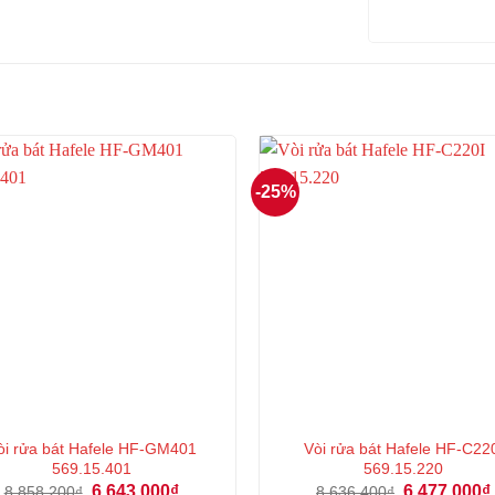
-25%
òi rửa bát Hafele HF-GM401
Vòi rửa bát Hafele HF-C22
569.15.401
569.15.220
Giá
Giá
Giá
6.643.000
₫
6.477.000
₫
8.858.200
₫
8.636.400
₫