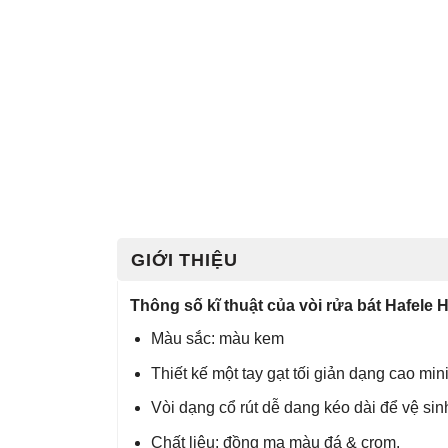
GIỚI THIỆU
Thông số kĩ thuật của vòi rửa bát Hafel
Màu sắc: màu kem
Thiết kế một tay gạt tối giản dạng cao mini
Vòi dạng cổ rút dễ dang kéo dài để vệ si
Chất liệu: đồng mạ màu đá & crom.