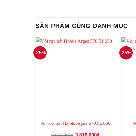
SẢN PHẨM CÙNG DANH MỤC
-25%
-25%
V
Vòi rửa bát Hafele Arges 570.51.050
Giá
Giá
3.818.000
₫
5.090.900
₫