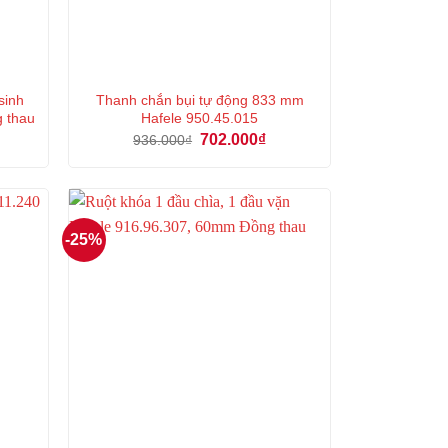
sinh
Thanh chắn bụi tự động 833 mm
g thau
Hafele 950.45.015
á
Giá
Giá
702.000
₫
936.000
₫
ện
gốc
hiện
là:
tại
936.000₫.
là:
5.000₫.
702.000₫.
-25%