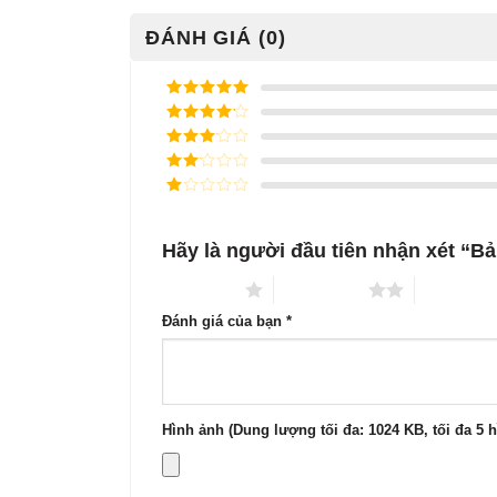
ĐÁNH GIÁ (0)
Được xếp
hạng
5
5
Được xếp
sao
hạng
4
5
Được
sao
xếp
Được
hạng
3
xếp
5 sao
Được
hạng
xếp
2
5
hạng
sao
Hãy là người đầu tiên nhận xét “B
1
5
sao
1 trên 5 sao
2 trên 5 sao
3 trên 5 s
Đánh giá của bạn
*
Hình ảnh (Dung lượng tối đa: 1024 KB, tối đa 5 