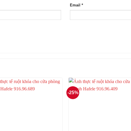
Email
*
-25%