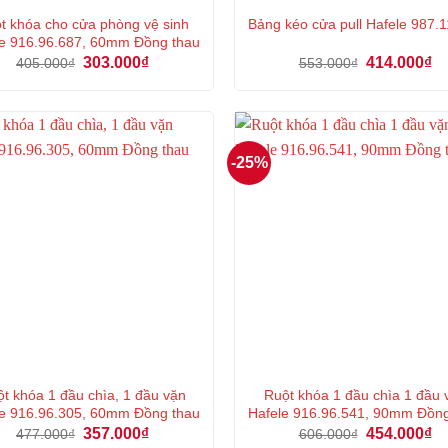
t khóa cho cửa phòng vệ sinh
Bảng kéo cửa pull Hafele 987.
e 916.96.687, 60mm Đồng thau
Giá
Giá
Giá
Gi
303.000
₫
414.000
₫
405.000
₫
553.000
₫
gốc
hiện
gốc
hi
là:
tại
là:
tại
405.000₫.
là:
553.000₫.
là:
303.000₫.
41
-25%
t khóa 1 đầu chìa, 1 đầu vặn
Ruột khóa 1 đầu chìa 1 đầu 
e 916.96.305, 60mm Đồng thau
Hafele 916.96.541, 90mm Đồn
Giá
Giá
Giá
Gi
357.000
₫
454.000
₫
477.000
₫
606.000
₫
gốc
hiện
gốc
hi