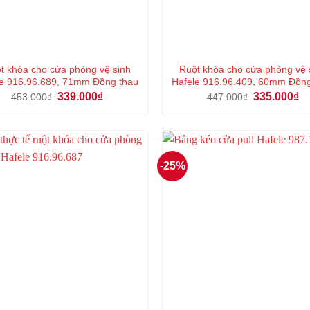
t khóa cho cửa phòng vệ sinh
Ruột khóa cho cửa phòng vệ 
e 916.96.689, 71mm Đồng thau
Hafele 916.96.409, 60mm Đồn
Giá
Giá
Giá
Gi
339.000
₫
335.000
₫
453.000
₫
447.000
₫
gốc
hiện
gốc
hi
là:
tại
là:
tại
453.000₫.
là:
447.000₫.
là:
339.000₫.
33
-25%