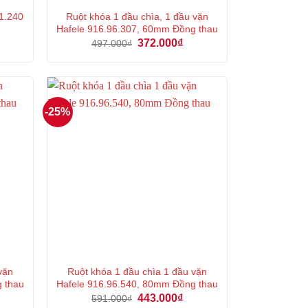
Ruột khóa 1 đầu chìa, 1 đầu vặn
11.240
Hafele 916.96.307, 60mm Đồng thau
á
Giá
Giá
372.000
₫
497.000
₫
ện
gốc
hiện
là:
tại
497.000₫.
là:
4.000₫.
372.000₫.
-25%
vặn
Ruột khóa 1 đầu chìa 1 đầu vặn
g thau
Hafele 916.96.540, 80mm Đồng thau
á
Giá
Giá
443.000
₫
591.000
₫
ện
gốc
hiện