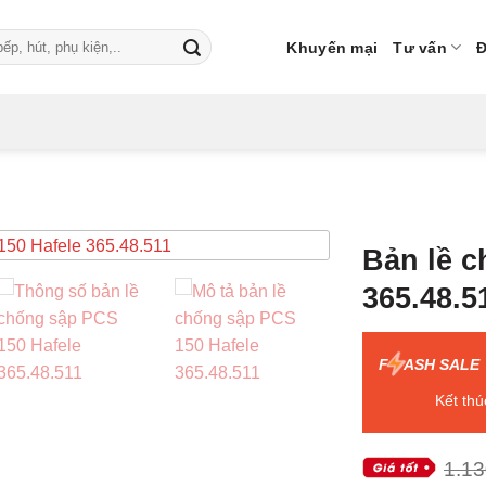
Khuyến mại
Tư vấn
Đ
Bản lề c
365.48.5
F
ASH SALE
Kết thú
1.13