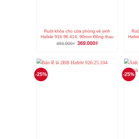
Ruột khóa cho cửa phòng vệ sinh
Ruộ
Hafele 916.96.414, 90mm Đồng thau
Hafel
Giá
Giá
369.000
₫
493.000
₫
gốc
hiện
là:
tại
493.000₫.
là:
369.000₫.
-25%
-25%