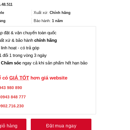
gốc
hiện
.48.511
là:
tại
1.130.000₫.
là:
ele
Xuất xứ:
Chính hãng
847.000₫.
àng
Bảo hành:
1 năm
p đặt & vận chuyển toàn quốc
ất xứ & bảo hành
chính hãng
linh hoạt - có trả góp
 đổi 1 trong vòng 3 ngày
 Chăm sóc
ngay cả khi sản phẩm hết hạn bảo
̉ có
GIÁ TỐT
hơn giá website
943 980 890
:
0943 848 777
0902.716.230
giỏ hàng
Đặt mua ngay