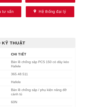
 tư vấn
Hệ thống đại lý
 KỸ THUẬT
CHI TIẾT
Bản lề chống sập PCS 150 có dây kéo
Hafele
365.48.511
Hafele
Bản lề chống sập / phụ kiện nâng đỡ
cánh tủ
60N