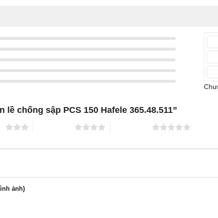
Chưa
ản lề chống sập PCS 150 Hafele 365.48.511”
ao
4 trên 5 sao
5 trên 5 sao
hình ảnh)