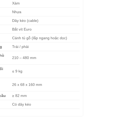
Xám
Nhựa
Dây kéo (cable)
Bắt vít Euro
Cánh tủ gỗ (lắp ngang hoặc dọc)
g
Trái / phải
phù
210 – 480 mm
ối
≤ 9 kg
p
26 x 68 x 160 mm
 cầu
≥ 82 mm
Có dây kéo