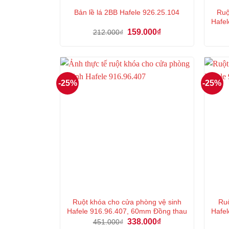
Ruộ
Bản lề lá 2BB Hafele 926.25.104
Hafel
Giá
Giá
159.000
₫
212.000
₫
gốc
hiện
là:
tại
212.000₫.
là:
159.000₫.
-25%
-25%
Ruột khóa cho cửa phòng vệ sinh
Ruộ
Hafele 916.96.407, 60mm Đồng thau
Hafel
Giá
Giá
338.000
₫
451.000
₫
gốc
hiện