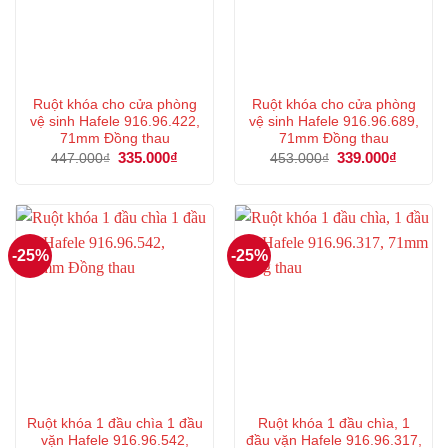
Ruột khóa cho cửa phòng
Ruột khóa cho cửa phòng
vệ sinh Hafele 916.96.422,
vệ sinh Hafele 916.96.689,
71mm Đồng thau
71mm Đồng thau
Giá
335.000
₫
Giá
Giá
339.000
₫
Giá
447.000
₫
453.000
₫
gốc
hiện
gốc
hiện
là:
tại
là:
tại
447.000₫.
là:
453.000₫.
là:
335.000₫.
339.000
-25%
-25%
Ruột khóa 1 đầu chìa 1 đầu
Ruột khóa 1 đầu chìa, 1
vặn Hafele 916.96.542,
đầu vặn Hafele 916.96.317,