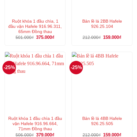
Ruột khóa 1 đầu chìa, 1
Bản lề lá 2BB Hafele
đầu vặn Hafele 916.96.311,
926.25.104
65mm Đồng thau
Giá
375.000
₫
Giá
Giá
159.000
₫
Giá
501.000
₫
212.000
₫
gốc
hiện
gốc
hiện
là:
tại
là:
tại
501.000₫.
là:
212.000₫.
là:
375.000₫.
159.000
-25%
-25%
Ruột khóa 1 đầu chìa 1 đầu
Bản lề lá 4BB Hafele
vặn Hafele 916.96.664,
926.25.505
71mm Đồng thau
Giá
379.000
₫
Giá
Giá
159.000
₫
Giá
506.000
₫
212.000
₫