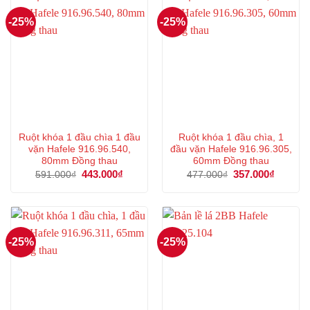
-25%
-25%
Ruột khóa 1 đầu chìa 1 đầu
Ruột khóa 1 đầu chìa, 1
vặn Hafele 916.96.540,
đầu vặn Hafele 916.96.305,
80mm Đồng thau
60mm Đồng thau
Giá
443.000
₫
Giá
Giá
357.000
₫
Giá
591.000
₫
477.000
₫
gốc
hiện
gốc
hiện
là:
tại
là:
tại
591.000₫.
là:
477.000₫.
là:
443.000₫.
357.000
-25%
-25%