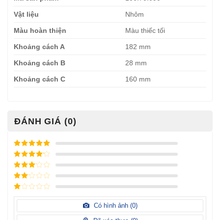
Vật liệu
Nhôm
Màu hoàn thiện
Màu thiếc tối
Khoảng cách A
182 mm
Khoảng cách B
28 mm
Khoảng cách C
160 mm
ĐÁNH GIÁ (0)
Được xếp
hạng
5
5
Được xếp
sao
hạng
4
5
Được
sao
xếp
Được
hạng
3
xếp
5 sao
Được
hạng
xếp
Có hình ảnh (
0
)
2
5
hạng
sao
1