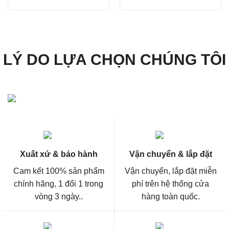
gốc
hiện
gốc
hiện
là:
tại
là:
tại
506.000₫.
là:
212.000₫.
là:
379.000₫.
159.000
LÝ DO LỰA CHỌN CHÚNG TÔI
Xuất xứ & bảo hành
Vận chuyển & lắp đặt
Cam kết 100% sản phẩm
Vận chuyển, lắp đặt miễn
chính hãng, 1 đổi 1 trong
phí trên hệ thống cửa
vòng 3 ngày..
hàng toàn quốc.