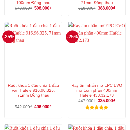
100mm Đồng thau
71mm Đồng thau
Giá
508.000
₫
Giá
Giá
388.000
₫
Giá
678.000
₫
518.000
₫
gốc
hiện
gốc
hiện
là:
tại
là:
tại
678.000₫.
là:
518.000₫.
là:
508.000₫.
388.000
-25%
-25%
Ruột khóa 1 đầu chìa 1 đầu
Ray âm nhấn mở EPC EVO
vặn Hafele 916.96.325,
mở toàn phần 400mm
71mm Đồng thau
Hafele 433.32.173
Giá
335.000
₫
Giá
447.000
₫
gốc
hiện
Giá
406.000
₫
Giá
542.000
₫
là:
tại
gốc
hiện
447.000₫.
là:
là:
tại
Được xếp
335.000
542.000₫.
là:
hạng
5.00
406.000₫.
5 sao