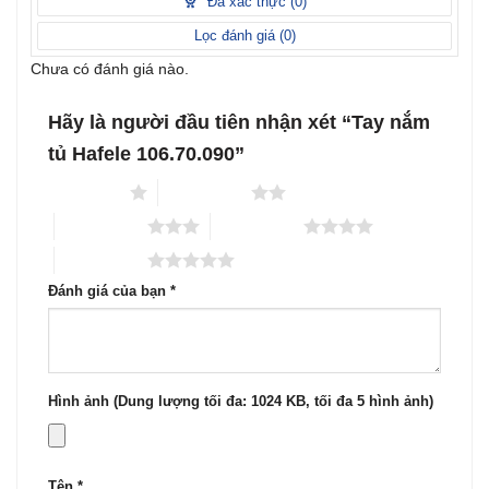
Đã xác thực (
0
)
5
sao
Lọc đánh giá (
0
)
Chưa có đánh giá nào.
Hãy là người đầu tiên nhận xét “Tay nắm
tủ Hafele 106.70.090”
1 trên 5 sao
2 trên 5 sao
3 trên 5 sao
4 trên 5 sao
5 trên 5 sao
Đánh giá của bạn
*
Hình ảnh (Dung lượng tối đa: 1024 KB, tối đa 5 hình ảnh)
Tên
*