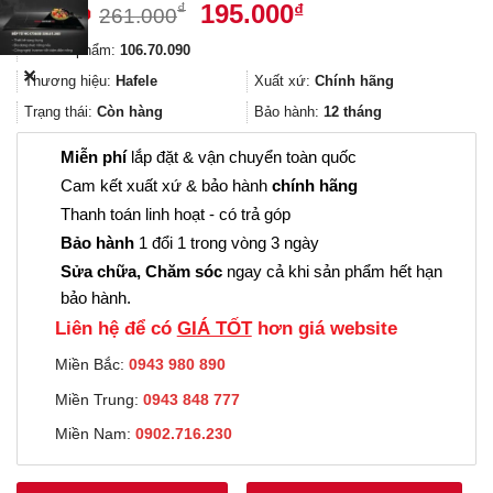
Giá
Giá
195.000
₫
₫
261.000
gốc
hiện
Mã sản phẩm:
106.70.090
là:
tại
✕
261.000₫.
là:
Thương hiệu:
Hafele
Xuất xứ:
Chính hãng
195.000₫.
Trạng thái:
Còn hàng
Bảo hành:
12 tháng
Miễn phí
lắp đặt & vận chuyển toàn quốc
Cam kết xuất xứ & bảo hành
chính hãng
Thanh toán linh hoạt - có trả góp
Bảo hành
1 đổi 1 trong vòng 3 ngày
Sửa chữa, Chăm sóc
ngay cả khi sản phẩm hết hạn
bảo hành.
Liên hệ để có
GIÁ TỐT
hơn giá website
Miền Bắc:
0943 980 890
Miền Trung:
0943 848 777
Miền Nam:
0902.716.230