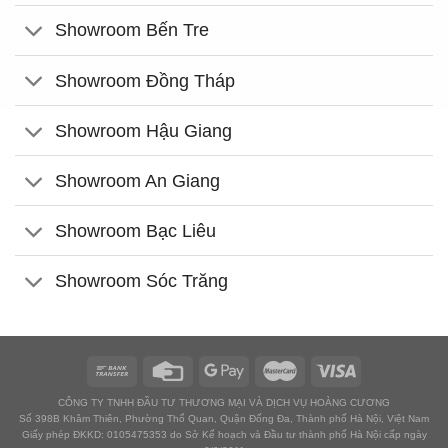
Showroom Bến Tre
Showroom Đồng Tháp
Showroom Hậu Giang
Showroom An Giang
Showroom Bạc Liêu
Showroom Sóc Trăng
CÔNG TY TNHH ĐẦU TƯ THƯƠNG MẠI VÀ DỊCH VỤ HOÀNG CƯƠNG
Số 398B Khâm Thiên, Phường Thổ Quan, Quận Đống Đa, Thành phố Hà Nội, Việt Nam
Giấy phép ĐKKD: 0105475353 do Sở Kế hoạch và Đầu tư thành phố Hà Nội cấp ngày