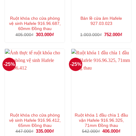
Ruột khóa cho cửa phòng
Bản lề cửa âm Hafele
vệ sinh Hafele 916.96.687,
927.03.023
60mm Đồng thau
Giá
303.000
₫
Giá
Giá
752.000
₫
Giá
405.000
₫
1.003.000
₫
gốc
hiện
gốc
hiện
là:
tại
là:
tại
405.000₫.
là:
1.003.000₫.
là:
303.000₫.
752.00
-25%
-25%
Ruột khóa cho cửa phòng
Ruột khóa 1 đầu chìa 1 đầu
vệ sinh Hafele 916.96.412,
vặn Hafele 916.96.325,
65mm Đồng thau
71mm Đồng thau
Giá
335.000
₫
Giá
Giá
406.000
₫
Giá
447.000
₫
542.000
₫
gốc
hiện
gốc
hiện