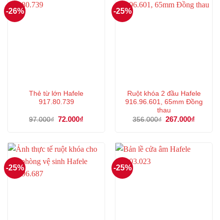
-26%
-25%
Thẻ từ lớn Hafele
Ruột khóa 2 đầu Hafele
917.80.739
916.96.601, 65mm Đồng
thau
Giá
72.000
₫
Giá
Giá
267.000
₫
Giá
97.000
₫
356.000
₫
gốc
hiện
gốc
hiện
là:
tại
là:
tại
97.000₫.
là:
356.000₫.
là:
72.000₫.
267.000
-25%
-25%