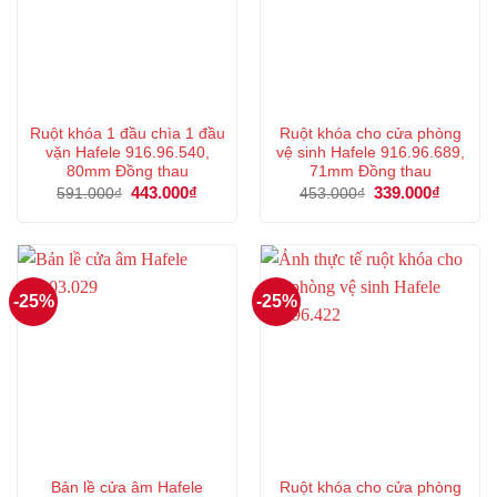
Ruột khóa 1 đầu chìa 1 đầu
Ruột khóa cho cửa phòng
vặn Hafele 916.96.540,
vệ sinh Hafele 916.96.689,
80mm Đồng thau
71mm Đồng thau
Giá
443.000
₫
Giá
Giá
339.000
₫
Giá
591.000
₫
453.000
₫
gốc
hiện
gốc
hiện
là:
tại
là:
tại
591.000₫.
là:
453.000₫.
là:
443.000₫.
339.000
-25%
-25%
Bản lề cửa âm Hafele
Ruột khóa cho cửa phòng