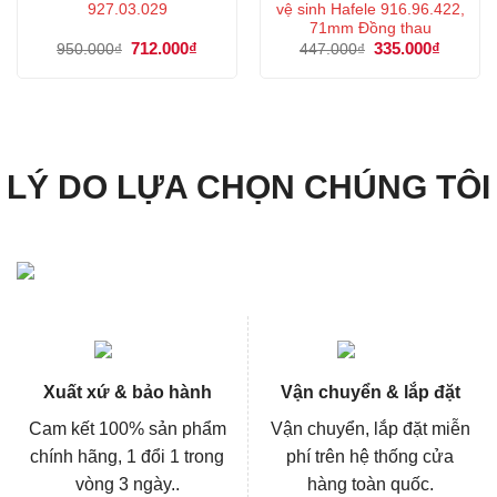
927.03.029
vệ sinh Hafele 916.96.422,
71mm Đồng thau
Giá
712.000
₫
Giá
Giá
335.000
₫
Giá
950.000
₫
447.000
₫
gốc
hiện
gốc
hiện
là:
tại
là:
tại
950.000₫.
là:
447.000₫.
là:
712.000₫.
335.000
LÝ DO LỰA CHỌN CHÚNG TÔI
Xuất xứ & bảo hành
Vận chuyển & lắp đặt
Cam kết 100% sản phẩm
Vận chuyển, lắp đặt miễn
chính hãng, 1 đổi 1 trong
phí trên hệ thống cửa
vòng 3 ngày..
hàng toàn quốc.