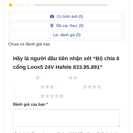
xếp
Được
hạng
3
xếp
5 sao
Được
hạng
xếp
Có hình ảnh (
0
)
2
5
hạng
sao
1
Đã xác thực (
0
)
5
sao
Lọc đánh giá (
0
)
Chưa có đánh giá nào.
Hãy là người đầu tiên nhận xét “Bộ chia 6
cổng Loox5 24V Hafele 833.95.891”
1 trên 5 sao
2 trên 5 sao
3 trên 5 sao
4 trên 5 sao
5 trên 5 sao
Đánh giá của bạn
*