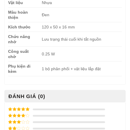
Vật liệu
Nhựa
Màu hoàn
Đen
thiện
Kích thước
120 x 50 x 16 mm
Chức năng
Lưu trạng thái cuối khi tắt nguồn
nhớ
Công suất
0.25 W
chờ
Phụ kiện đi
1 bộ phân phối + vật liệu lắp đặt
kèm
ĐÁNH GIÁ (0)
Được xếp
hạng
5
5
Được xếp
sao
hạng
4
5
Được
sao