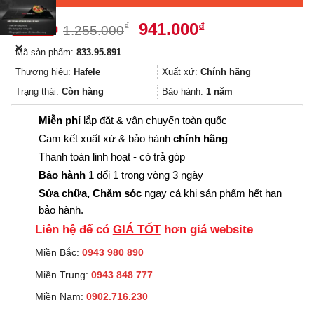
Giá
Giá
941.000
₫
₫
1.255.000
gốc
hiện
✕
Mã sản phẩm:
833.95.891
là:
tại
1.255.000₫.
là:
Thương hiệu:
Hafele
Xuất xứ:
Chính hãng
941.000₫.
Trạng thái:
Còn hàng
Bảo hành:
1 năm
Miễn phí
lắp đặt & vận chuyển toàn quốc
Cam kết xuất xứ & bảo hành
chính hãng
Thanh toán linh hoạt - có trả góp
Bảo hành
1 đổi 1 trong vòng 3 ngày
Sửa chữa, Chăm sóc
ngay cả khi sản phẩm hết hạn
bảo hành.
Liên hệ để có
GIÁ TỐT
hơn giá website
Miền Bắc:
0943 980 890
Miền Trung:
0943 848 777
Miền Nam:
0902.716.230