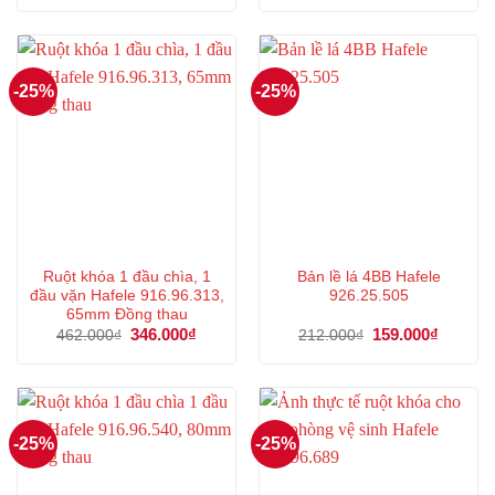
là:
tại
là:
tại
447.000₫.
là:
542.000₫.
là:
335.000₫.
406.000
-25%
-25%
Ruột khóa 1 đầu chìa, 1
Bản lề lá 4BB Hafele
đầu vặn Hafele 916.96.313,
926.25.505
65mm Đồng thau
Giá
346.000
₫
Giá
Giá
159.000
₫
Giá
462.000
₫
212.000
₫
gốc
hiện
gốc
hiện
là:
tại
là:
tại
462.000₫.
là:
212.000₫.
là:
346.000₫.
159.000
-25%
-25%