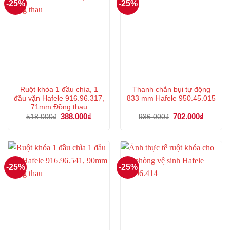
-25%
-25%
Ruột khóa 1 đầu chìa, 1
Thanh chắn bụi tự động
đầu vặn Hafele 916.96.317,
833 mm Hafele 950.45.015
71mm Đồng thau
Giá
388.000
₫
Giá
Giá
702.000
₫
Giá
518.000
₫
936.000
₫
gốc
hiện
gốc
hiện
là:
tại
là:
tại
518.000₫.
là:
936.000₫.
là:
388.000₫.
702.000
-25%
-25%