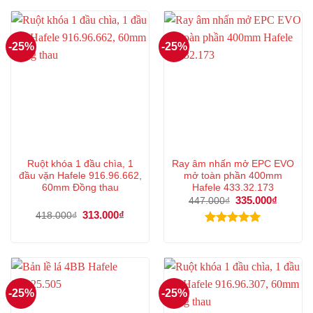
451.000₫.
là:
477.000₫.
là:
338.000₫.
357.000
-25%
-25%
Ruột khóa 1 đầu chìa, 1
Ray âm nhấn mở EPC EVO
đầu vặn Hafele 916.96.662,
mở toàn phần 400mm
60mm Đồng thau
Hafele 433.32.173
Giá
335.000
₫
Giá
447.000
₫
gốc
hiện
Giá
313.000
₫
Giá
418.000
₫
là:
tại
gốc
hiện
447.000₫.
là:
là:
tại
Được xếp
335.000
418.000₫.
là:
hạng
5.00
313.000₫.
5 sao
-25%
-25%