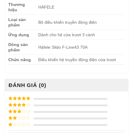
Thương
HÄFELE
hiệu
Loại sản
Bộ điều khiển truyền động điện
phẩm
Ứng dụng
Dành cho hệ cửa trượt 3 cánh
Dòng sản
Häfele Slido F-Line43 70A
phẩm
Chức năng
Điều khiển hệ truyền động điện cửa trượt
ĐÁNH GIÁ (0)
Được xếp
hạng
5
5
Được xếp
sao
hạng
4
5
Được
sao
xếp
Được
hạng
3
xếp
5 sao
Được
hạng