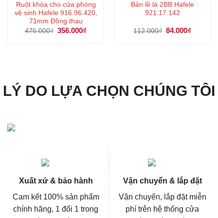
Ruột khóa cho cửa phòng
Bản lề lá 2BB Hafele
vệ sinh Hafele 916.96.420,
921.17.142
71mm Đồng thau
Giá
356.000
₫
Giá
Giá
84.000
₫
Giá
475.000
₫
112.000
₫
gốc
hiện
gốc
hiện
là:
tại
là:
tại
475.000₫.
là:
112.000₫.
là:
356.000₫.
84.000₫.
LÝ DO LỰA CHỌN CHÚNG TÔI
Xuất xứ & bảo hành
Vận chuyển & lắp đặt
Cam kết 100% sản phẩm
Vận chuyển, lắp đặt miễn
chính hãng, 1 đổi 1 trong
phí trên hệ thống cửa