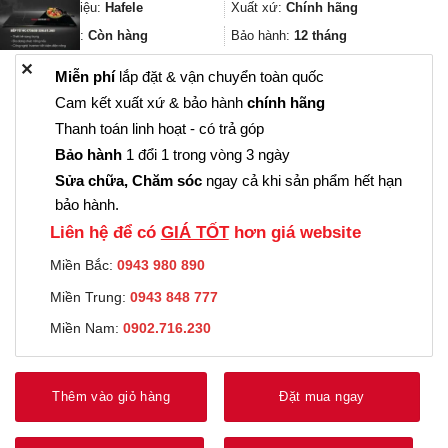
13.910.000₫.
là:
Thương hiệu:
Hafele
Xuất xứ:
Chính hãng
10.432.000
Trạng thái:
Còn hàng
Bảo hành:
12 tháng
✕
Miễn phí
lắp đặt & vận chuyển toàn quốc
Cam kết xuất xứ & bảo hành
chính hãng
Thanh toán linh hoạt - có trả góp
Bảo hành
1 đổi 1 trong vòng 3 ngày
Sửa chữa, Chăm sóc
ngay cả khi sản phẩm hết hạn
bảo hành.
Liên hệ để có
GIÁ TỐT
hơn giá website
Miền Bắc:
0943 980 890
Miền Trung:
0943 848 777
Miền Nam:
0902.716.230
Thêm vào giỏ hàng
Đặt mua ngay