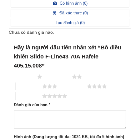
xếp
Có hình ảnh (
0
)
2
5
hạng
sao
1
Đã xác thực (
0
)
5
sao
Lọc đánh giá (
0
)
Chưa có đánh giá nào.
Hãy là người đầu tiên nhận xét “Bộ điều
khiển Slido F-Line43 70A Hafele
405.15.008”
1 trên 5 sao
2 trên 5 sao
3 trên 5 sao
4 trên 5 sao
5 trên 5 sao
Đánh giá của bạn
*
Hình ảnh (Dung lượng tối đa: 1024 KB, tối đa 5 hình ảnh)