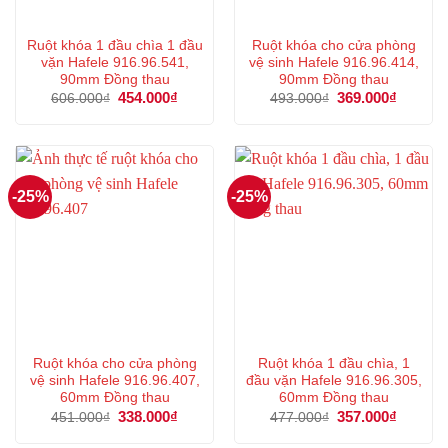
Ruột khóa 1 đầu chìa 1 đầu
Ruột khóa cho cửa phòng
vặn Hafele 916.96.541,
vệ sinh Hafele 916.96.414,
90mm Đồng thau
90mm Đồng thau
Giá
454.000
₫
Giá
Giá
369.000
₫
Giá
606.000
₫
493.000
₫
gốc
hiện
gốc
hiện
là:
tại
là:
tại
606.000₫.
là:
493.000₫.
là:
454.000₫.
369.000
-25%
-25%
Ruột khóa cho cửa phòng
Ruột khóa 1 đầu chìa, 1
vệ sinh Hafele 916.96.407,
đầu vặn Hafele 916.96.305,
60mm Đồng thau
60mm Đồng thau
Giá
338.000
₫
Giá
Giá
357.000
₫
Giá
451.000
₫
477.000
₫
gốc
hiện
gốc
hiện
là:
tại
là:
tại