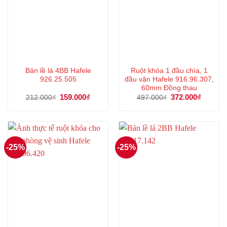
Bản lề lá 4BB Hafele
Ruột khóa 1 đầu chìa, 1
926.25.505
đầu vặn Hafele 916.96.307,
60mm Đồng thau
Giá
159.000
₫
Giá
Giá
372.000
₫
Giá
212.000
₫
497.000
₫
gốc
hiện
gốc
hiện
là:
tại
là:
tại
212.000₫.
là:
497.000₫.
là:
159.000₫.
372.000
-25%
-25%